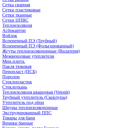
Сетка сварная
Сетки пластиковые
Сетки тканные
Сетки ЦПВС
Теплоизоляция
Асбокартон
Войлок
Вспененный ПЭ (Трубный)
Вспененный ПЭ (Фольгированный)
Жгуты теплоизоляционные (Вилатерм)
Межвенцовые утеплители
Мин.плита.
Пакля тюковая
Пенопласт (ПСБ)
Поролон
Стеклопластик
Стеклоткань
Теплоизоляция кварцевая (Vetonit)
Трубный утеплитель (Скорлупы)
Утеплитель под обои
Шнуры теплоизоляционные
Экструдированный ППС
Товары для бани
Веники банные