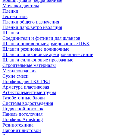
Ковши, ушата, ведра Банные
Мочалки для тела
Пленки
Геотекстиль
Пленки общего назначения
Пленки паро.ветро изоляция
Шланги
Соединители и фитинги для шлангов
Шланги поливочные армированные ПВХ
Шланги резиновые поливочные
Шланги силиконовые армированные синие
Шланги силиконовые прозрачные
Строительные материалы
Металлоизделия
Сухие смеси
Профиль для ГКЛ ГВЛ
Арматура пластиковая
Асбестоцементные трубы
Газобетонные блоки
Системы водоотведения
Подвесной потолок
Панель потолочная
Профиль Armstrong
Резинотехника
Паронит листовой