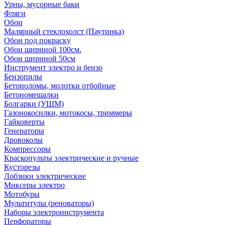
Урны, мусорные баки
Фляги
Обои
Малярный стеклохолст (Паутинка)
Обои под покраску
Обои шириной 100см.
Обои шириной 50см
Инструмент электро и бензо
Бензопилы
Бетоноломы, молотки отбойные
Бетономешалки
Болгарки (УШМ)
Газонокосилки, мотокосы, триммеры
Гайковерты
Генераторы
Дровоколы
Компрессоры
Краскопульты электрические и ручные
Кусторезы
Лобзики электрические
Миксеры электро
Мотобуры
Мультитулы (реноваторы)
Наборы электроинструмента
Перфораторы