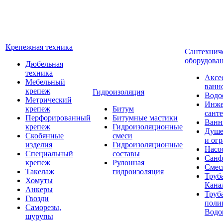
Крепежная техника
Сантехнич
оборудова
Дюбельная
техника
Аксе
Мебельный
ванн
крепеж
Гидроизоляция
Водо
Метрический
Инже
крепеж
Битум
сант
Перфорированный
Битумные мастики
Ван
крепеж
Гидроизоляционные
Душе
Скобянные
смеси
и ог
изделия
Гидроизоляционные
Насо
Специальный
составы
Санф
крепеж
Рулонная
Смес
Такелаж
гидроизоляция
Труб
Хомуты
Кана
Анкеры
Труб
Гвозди
поли
Саморезы,
Водо
шурупы