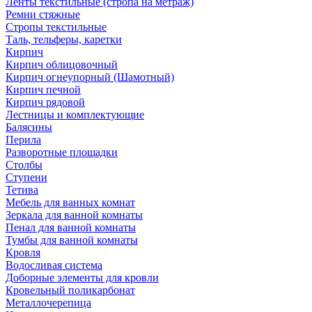
Ленты текстильные (стропа на метраж)
Ремни стяжные
Стропы текстильные
Таль, тельферы, каретки
Кирпич
Кирпич облицовочный
Кирпич огнеупорный (Шамотный)
Кирпич печной
Кирпич рядовой
Лестницы и комплектующие
Балясины
Перила
Разворотные площадки
Столбы
Ступени
Тетива
Мебель для ванных комнат
Зеркала для ванной комнаты
Пенал для ванной комнаты
Тумбы для ванной комнаты
Кровля
Водосливая система
Доборные элементы для кровли
Кровельный поликарбонат
Металлочерепица