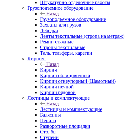
Штукатурно-отделочные работы
Грузоподъемное оборудование
Назад
Грузоподъемное оборудование
Захваты для грузов
Лебедки
Ленты текстильные (стропа на метраж)
Ремни стяжные
Стропы текстильные
Таль, тельферы, каретки
Кирпич
Назад
Кирпич
Кирпич облицовочный
Кирпич огнеупорный (Шамотный)
Кирпич печной
Кирпич рядовой
Лестницы и комплектующие
Назад
Лестницы и комплектующие
Балясины
Перила
Разворотные площадки
Столбы
Ступени