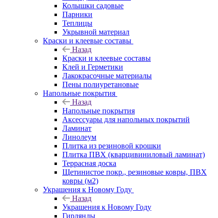
Колышки садовые
Парники
Теплицы
Укрывной материал
Краски и клеевые составы
Назад
Краски и клеевые составы
Клей и Герметики
Лакокрасочные материалы
Пены полиуретановые
Напольные покрытия
Назад
Напольные покрытия
Аксессуары для напольных покрытий
Ламинат
Линолеум
Плитка из резиновой крошки
Плитка ПВХ (кварцивиниловый ламинат)
Террасная доска
Щетинистое покр., резиновые ковры, ПВХ
ковры (м2)
Украшения к Новому Году
Назад
Украшения к Новому Году
Гирлянды