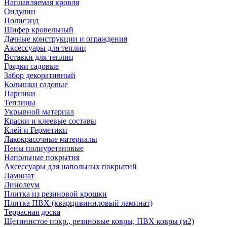
Наплавляемая кровля
Ондулин
Полисэнд
Шифер кровельный
Дачные конструкции и ограждения
Аксессуары для теплиц
Вставки для теплиц
Грядки садовые
Забор декоративный
Колышки садовые
Парники
Теплицы
Укрывной материал
Краски и клеевые составы
Клей и Герметики
Лакокрасочные материалы
Пены полиуретановые
Напольные покрытия
Аксессуары для напольных покрытий
Ламинат
Линолеум
Плитка из резиновой крошки
Плитка ПВХ (кварцивиниловый ламинат)
Террасная доска
Щетинистое покр., резиновые ковры, ПВХ ковры (м2)