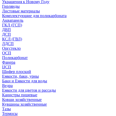
Украшения к Новому Году
Гирлянды
Листовые материалы
Комплектующие для поликарбоната
Аквапанель
ГКЛ (ГСП)
ДВП
ДСП
КСЛ (ГВЛ)
ЛДСП
Оргстекло
ОСП
Поликарбонат
Фанера
ЦСП
Шифер плоский
Емкости, баки, урны
Баки и Емкости для воды
Ведра
Емкости для цветов и рассады
Канистры пищевые
Ковши хозяйственные
Кувшины хозяйственные
Тазы
Термосы