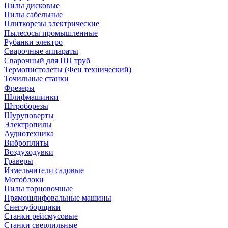
Пилы дисковые
Пилы сабельные
Плиткорезы электрические
Пылесосы промышленные
Рубанки электро
Сварочные аппараты
Сварочный для ПП труб
Термопистолеты (Фен технический)
Точильные станки
Фрезеры
Шлифмашинки
Штроборезы
Шуруповерты
Электропилы
Аудиотехника
Виброплиты
Воздуходувки
Граверы
Измельчители садовые
Мотоблоки
Пилы торцовочные
Прямошлифовальные машины
Снегоуборщики
Станки рейсмусовые
Станки сверлильные