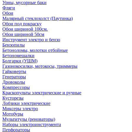
Урны, мусорные баки
Фляги
Обои
Малярный стеклохолст (Паутинка)
Обои под покраску
Обои шириной 100см.
Обои шириной 50см
Инструмент электро и бензо
Бензопилы
Бетоноломы, молотки отбойные
Бетономешалки
Болгарки (УШМ)
Газонокосилки, мотокосы, триммеры
Гайковерты
Генераторы
Дровоколы
Компрессоры
Краскопульты электрические и ручные
Кусторезы
Лобзики электрические
Миксеры электро
Мотобуры
Мультитулы (реноваторы)
Наборы электроинструмента
Перфораторы