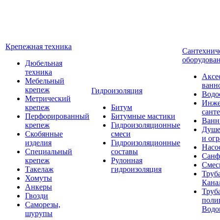
Крепежная техника
Сантехнич
оборудова
Дюбельная
техника
Аксе
Мебельный
ванн
крепеж
Гидроизоляция
Водо
Метрический
Инже
крепеж
Битум
сант
Перфорированный
Битумные мастики
Ван
крепеж
Гидроизоляционные
Душе
Скобянные
смеси
и ог
изделия
Гидроизоляционные
Насо
Специальный
составы
Санф
крепеж
Рулонная
Смес
Такелаж
гидроизоляция
Труб
Хомуты
Кана
Анкеры
Труб
Гвозди
поли
Саморезы,
Водо
шурупы