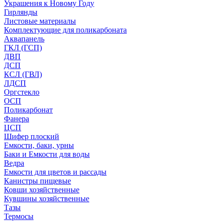
Украшения к Новому Году
Гирлянды
Листовые материалы
Комплектующие для поликарбоната
Аквапанель
ГКЛ (ГСП)
ДВП
ДСП
КСЛ (ГВЛ)
ЛДСП
Оргстекло
ОСП
Поликарбонат
Фанера
ЦСП
Шифер плоский
Емкости, баки, урны
Баки и Емкости для воды
Ведра
Емкости для цветов и рассады
Канистры пищевые
Ковши хозяйственные
Кувшины хозяйственные
Тазы
Термосы