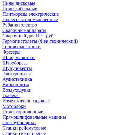
Пилы дисковые
Пилы сабельные
Плиткорезы электрические
Пылесосы промышленные
Рубанки электро
Сварочные аппараты
Сварочный для ПП труб
Термопистолеты (Фен технический)
Точильные станки
Фрезеры
Шлифмашинки
Штроборезы
Шуруповерты
Электропилы
Аудиотехника
Виброплиты
Воздуходувки
Граверы
Измельчители садовые
Мотоблоки
Пилы торцовочные
Прямошлифовальные машины
Снегоуборщики
Станки рейсмусовые
Станки сверлильные