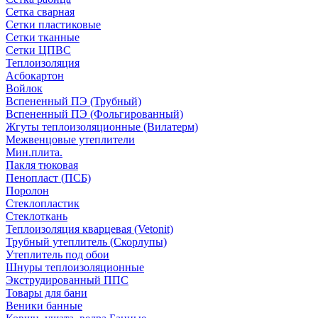
Сетка сварная
Сетки пластиковые
Сетки тканные
Сетки ЦПВС
Теплоизоляция
Асбокартон
Войлок
Вспененный ПЭ (Трубный)
Вспененный ПЭ (Фольгированный)
Жгуты теплоизоляционные (Вилатерм)
Межвенцовые утеплители
Мин.плита.
Пакля тюковая
Пенопласт (ПСБ)
Поролон
Стеклопластик
Стеклоткань
Теплоизоляция кварцевая (Vetonit)
Трубный утеплитель (Скорлупы)
Утеплитель под обои
Шнуры теплоизоляционные
Экструдированный ППС
Товары для бани
Веники банные