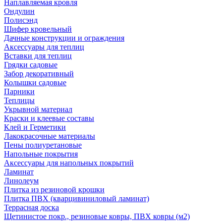
Наплавляемая кровля
Ондулин
Полисэнд
Шифер кровельный
Дачные конструкции и ограждения
Аксессуары для теплиц
Вставки для теплиц
Грядки садовые
Забор декоративный
Колышки садовые
Парники
Теплицы
Укрывной материал
Краски и клеевые составы
Клей и Герметики
Лакокрасочные материалы
Пены полиуретановые
Напольные покрытия
Аксессуары для напольных покрытий
Ламинат
Линолеум
Плитка из резиновой крошки
Плитка ПВХ (кварцивиниловый ламинат)
Террасная доска
Щетинистое покр., резиновые ковры, ПВХ ковры (м2)