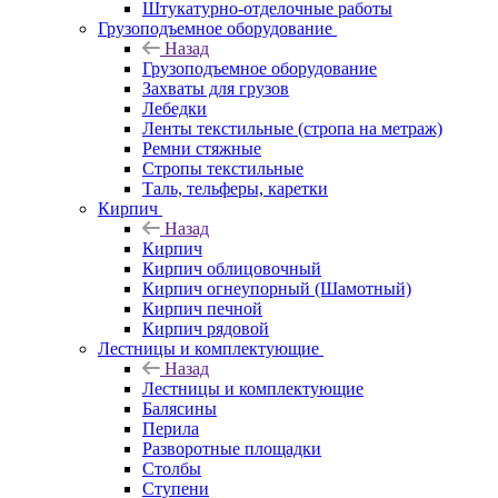
Штукатурно-отделочные работы
Грузоподъемное оборудование
Назад
Грузоподъемное оборудование
Захваты для грузов
Лебедки
Ленты текстильные (стропа на метраж)
Ремни стяжные
Стропы текстильные
Таль, тельферы, каретки
Кирпич
Назад
Кирпич
Кирпич облицовочный
Кирпич огнеупорный (Шамотный)
Кирпич печной
Кирпич рядовой
Лестницы и комплектующие
Назад
Лестницы и комплектующие
Балясины
Перила
Разворотные площадки
Столбы
Ступени