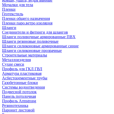
Ковши, ушата, ведра Банные
Мочалки для тела
Пленки
Геотекстиль
Пленки общего назначения
Пленки паро.ветро изоляция
Шланги
Соединители и фитинги для шлангов
Шланги поливочные армированные ПВХ
Шланги резиновые поливочные
Шланги силиконовые армированные синие
Шланги силиконовые прозрачные
Строительные материалы
Металлоизделия
Сухие смеси
Профиль для ГКЛ ГВЛ
Арматура пластиковая
Асбестоцементные трубы
Газобетонные блоки
Системы водоотведения
Подвесной потолок
Панель потолочная
Профиль Armstrong
Резинотехника
Паронит листовой