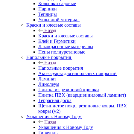
Колышки садовые
Парники
Теплицы
Укрывной материал
Краски и клеевые составы
Назад
Краски и клеевые составы
Клей и Герметики
Лакокрасочные материалы
Пены полиуретановые
Напольные покрытия
Назад
Напольные покрытия
Аксессуары для напольных покрытий
Ламинат
Линолеум
Плитка из резиновой крошки
Плитка ПВХ (кварцивиниловый ламинат)
Террасная доска
Щетинистое покр., резиновые ковры, ПВХ
ковры (м2)
Украшения к Новому Году
Назад
Украшения к Новому Году
Гирлянды