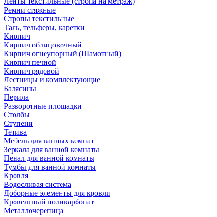
Ленты текстильные (стропа на метраж)
Ремни стяжные
Стропы текстильные
Таль, тельферы, каретки
Кирпич
Кирпич облицовочный
Кирпич огнеупорный (Шамотный)
Кирпич печной
Кирпич рядовой
Лестницы и комплектующие
Балясины
Перила
Разворотные площадки
Столбы
Ступени
Тетива
Мебель для ванных комнат
Зеркала для ванной комнаты
Пенал для ванной комнаты
Тумбы для ванной комнаты
Кровля
Водосливая система
Доборные элементы для кровли
Кровельный поликарбонат
Металлочерепица