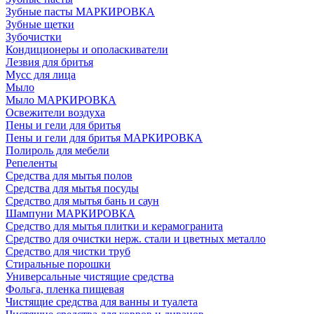
Зубные пасты МАРКИРОВКА
Зубные щетки
Зубочистки
Кондиционеры и ополаскиватели
Лезвия для бритья
Мусс для лица
Мыло
Мыло МАРКИРОВКА
Освежители воздуха
Пены и гели для бритья
Пены и гели для бритья МАРКИРОВКА
Полироль для мебели
Репеленты
Средства для мытья полов
Средства для мытья посуды
Средство для мытья бань и саун
Шампуни МАРКИРОВКА
Средство для мытья плитки и керамогранита
Средство для очистки нерж. стали и цветных металло
Средство для чистки труб
Стиральные порошки
Универсальные чистящие средства
Фольга, пленка пищевая
Чистящие средства для ванны и туалета