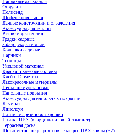
Наплавляемая кровля
Ондулин
Полисэнд
Шифер кровельный
Дачные конструкции и ограждения
Аксессуары для теплиц
Вставки для теплиц
Грядки садовые
Забор декоративный
Колышки садовые
Парники
Теплицы
Укрывной материал
Краски и клеевые составы
Клей и Герметики
Лакокрасочные материалы
Пены полиуретановые
Напольные покрытия
Аксессуары для напольных покрытий
Ламинат
Линолеум
Плитка из резиновой крошки
Плитка ПВХ (кварцивиниловый ламинат)
Террасная доска
Щетинистое покр., резиновые ковры, ПВХ ковры (м2)