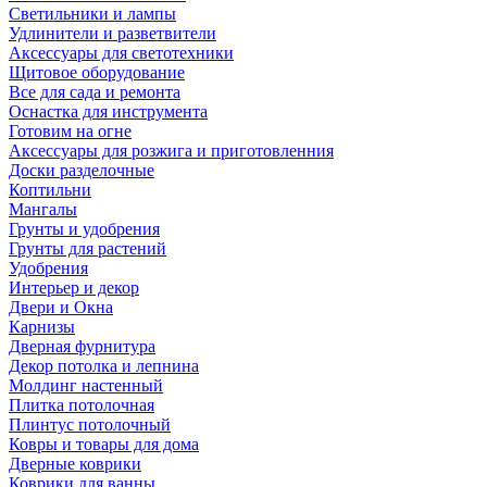
Светильники и лампы
Удлинители и разветвители
Аксессуары для светотехники
Щитовое оборудование
Все для сада и ремонта
Оснастка для инструмента
Готовим на огне
Аксессуары для розжига и приготовленния
Доски разделочные
Коптильни
Мангалы
Грунты и удобрения
Грунты для растений
Удобрения
Интерьер и декор
Двери и Окна
Карнизы
Дверная фурнитура
Декор потолка и лепнина
Молдинг настенный
Плитка потолочная
Плинтус потолочный
Ковры и товары для дома
Дверные коврики
Коврики для ванны