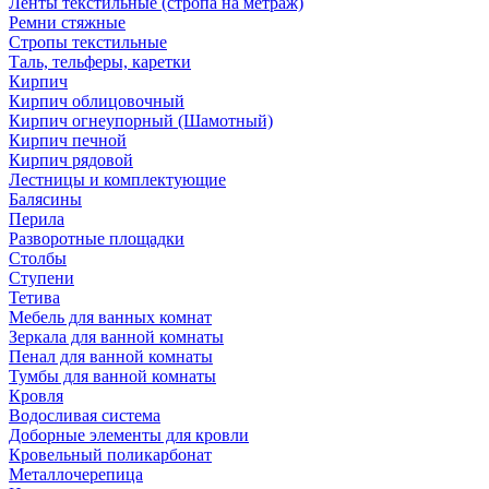
Ленты текстильные (стропа на метраж)
Ремни стяжные
Стропы текстильные
Таль, тельферы, каретки
Кирпич
Кирпич облицовочный
Кирпич огнеупорный (Шамотный)
Кирпич печной
Кирпич рядовой
Лестницы и комплектующие
Балясины
Перила
Разворотные площадки
Столбы
Ступени
Тетива
Мебель для ванных комнат
Зеркала для ванной комнаты
Пенал для ванной комнаты
Тумбы для ванной комнаты
Кровля
Водосливая система
Доборные элементы для кровли
Кровельный поликарбонат
Металлочерепица