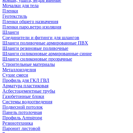
Ковши, ушата, ведра Банные
Мочалки для тела
Пленки
Геотекстиль
Пленки общего назначения
Пленки паро.ветро изоляция
Шланги
Соединители и фитинги для шлангов
Шланги поливочные армированные ПВХ
Шланги резиновые поливочные
Шланги силиконовые армированные синие
Шланги силиконовые прозрачные
Строительные материалы
Металлоизделия
Сухие смеси
Профиль для ГКЛ ГВЛ
Арматура пластиковая
Асбестоцементные трубы
Газобетонные блоки
Системы водоотведения
Подвесной потолок
Панель потолочная
Профиль Armstrong
Резинотехника
Паронит листовой