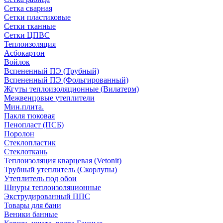
Сетка сварная
Сетки пластиковые
Сетки тканные
Сетки ЦПВС
Теплоизоляция
Асбокартон
Войлок
Вспененный ПЭ (Трубный)
Вспененный ПЭ (Фольгированный)
Жгуты теплоизоляционные (Вилатерм)
Межвенцовые утеплители
Мин.плита.
Пакля тюковая
Пенопласт (ПСБ)
Поролон
Стеклопластик
Стеклоткань
Теплоизоляция кварцевая (Vetonit)
Трубный утеплитель (Скорлупы)
Утеплитель под обои
Шнуры теплоизоляционные
Экструдированный ППС
Товары для бани
Веники банные