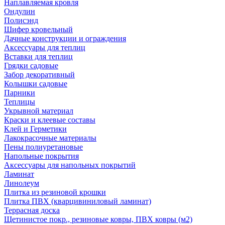
Наплавляемая кровля
Ондулин
Полисэнд
Шифер кровельный
Дачные конструкции и ограждения
Аксессуары для теплиц
Вставки для теплиц
Грядки садовые
Забор декоративный
Колышки садовые
Парники
Теплицы
Укрывной материал
Краски и клеевые составы
Клей и Герметики
Лакокрасочные материалы
Пены полиуретановые
Напольные покрытия
Аксессуары для напольных покрытий
Ламинат
Линолеум
Плитка из резиновой крошки
Плитка ПВХ (кварцивиниловый ламинат)
Террасная доска
Щетинистое покр., резиновые ковры, ПВХ ковры (м2)