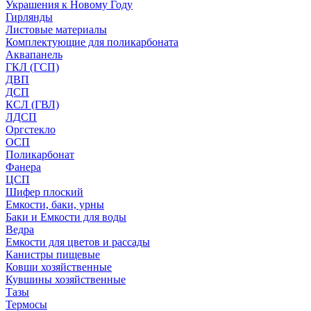
Украшения к Новому Году
Гирлянды
Листовые материалы
Комплектующие для поликарбоната
Аквапанель
ГКЛ (ГСП)
ДВП
ДСП
КСЛ (ГВЛ)
ЛДСП
Оргстекло
ОСП
Поликарбонат
Фанера
ЦСП
Шифер плоский
Емкости, баки, урны
Баки и Емкости для воды
Ведра
Емкости для цветов и рассады
Канистры пищевые
Ковши хозяйственные
Кувшины хозяйственные
Тазы
Термосы