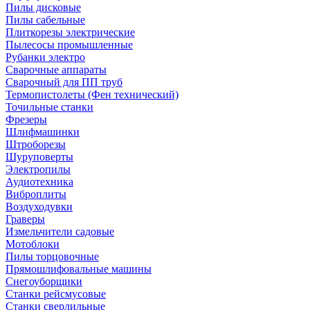
Пилы дисковые
Пилы сабельные
Плиткорезы электрические
Пылесосы промышленные
Рубанки электро
Сварочные аппараты
Сварочный для ПП труб
Термопистолеты (Фен технический)
Точильные станки
Фрезеры
Шлифмашинки
Штроборезы
Шуруповерты
Электропилы
Аудиотехника
Виброплиты
Воздуходувки
Граверы
Измельчители садовые
Мотоблоки
Пилы торцовочные
Прямошлифовальные машины
Снегоуборщики
Станки рейсмусовые
Станки сверлильные