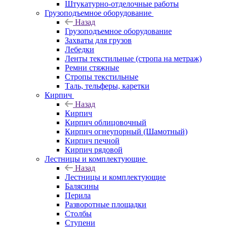
Штукатурно-отделочные работы
Грузоподъемное оборудование
Назад
Грузоподъемное оборудование
Захваты для грузов
Лебедки
Ленты текстильные (стропа на метраж)
Ремни стяжные
Стропы текстильные
Таль, тельферы, каретки
Кирпич
Назад
Кирпич
Кирпич облицовочный
Кирпич огнеупорный (Шамотный)
Кирпич печной
Кирпич рядовой
Лестницы и комплектующие
Назад
Лестницы и комплектующие
Балясины
Перила
Разворотные площадки
Столбы
Ступени