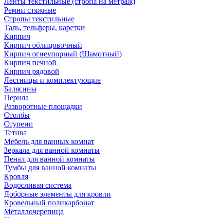
Ленты текстильные (стропа на метраж)
Ремни стяжные
Стропы текстильные
Таль, тельферы, каретки
Кирпич
Кирпич облицовочный
Кирпич огнеупорный (Шамотный)
Кирпич печной
Кирпич рядовой
Лестницы и комплектующие
Балясины
Перила
Разворотные площадки
Столбы
Ступени
Тетива
Мебель для ванных комнат
Зеркала для ванной комнаты
Пенал для ванной комнаты
Тумбы для ванной комнаты
Кровля
Водосливая система
Доборные элементы для кровли
Кровельный поликарбонат
Металлочерепица