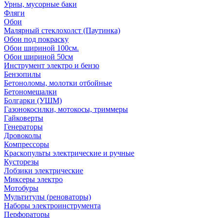
Урны, мусорные баки
Фляги
Обои
Малярный стеклохолст (Паутинка)
Обои под покраску
Обои шириной 100см.
Обои шириной 50см
Инструмент электро и бензо
Бензопилы
Бетоноломы, молотки отбойные
Бетономешалки
Болгарки (УШМ)
Газонокосилки, мотокосы, триммеры
Гайковерты
Генераторы
Дровоколы
Компрессоры
Краскопульты электрические и ручные
Кусторезы
Лобзики электрические
Миксеры электро
Мотобуры
Мультитулы (реноваторы)
Наборы электроинструмента
Перфораторы