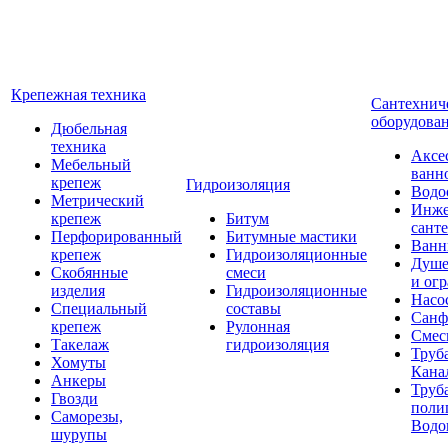
Крепежная техника
Сантехнич
оборудова
Дюбельная
техника
Аксе
Мебельный
ванн
крепеж
Гидроизоляция
Водо
Метрический
Инже
крепеж
Битум
сант
Перфорированный
Битумные мастики
Ван
крепеж
Гидроизоляционные
Душе
Скобянные
смеси
и ог
изделия
Гидроизоляционные
Насо
Специальный
составы
Санф
крепеж
Рулонная
Смес
Такелаж
гидроизоляция
Труб
Хомуты
Кана
Анкеры
Труб
Гвозди
поли
Саморезы,
Водо
шурупы