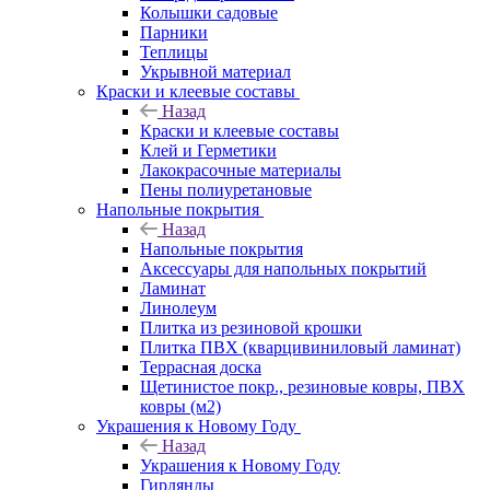
Колышки садовые
Парники
Теплицы
Укрывной материал
Краски и клеевые составы
Назад
Краски и клеевые составы
Клей и Герметики
Лакокрасочные материалы
Пены полиуретановые
Напольные покрытия
Назад
Напольные покрытия
Аксессуары для напольных покрытий
Ламинат
Линолеум
Плитка из резиновой крошки
Плитка ПВХ (кварцивиниловый ламинат)
Террасная доска
Щетинистое покр., резиновые ковры, ПВХ
ковры (м2)
Украшения к Новому Году
Назад
Украшения к Новому Году
Гирлянды