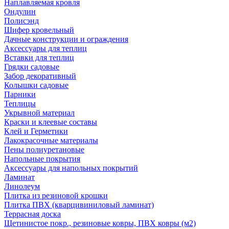
Наплавляемая кровля
Ондулин
Полисэнд
Шифер кровельный
Дачные конструкции и ограждения
Аксессуары для теплиц
Вставки для теплиц
Грядки садовые
Забор декоративный
Колышки садовые
Парники
Теплицы
Укрывной материал
Краски и клеевые составы
Клей и Герметики
Лакокрасочные материалы
Пены полиуретановые
Напольные покрытия
Аксессуары для напольных покрытий
Ламинат
Линолеум
Плитка из резиновой крошки
Плитка ПВХ (кварцивиниловый ламинат)
Террасная доска
Щетинистое покр., резиновые ковры, ПВХ ковры (м2)