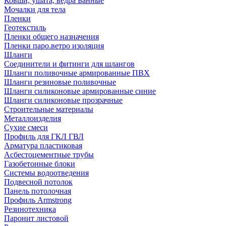
Ковши, ушата, ведра Банные
Мочалки для тела
Пленки
Геотекстиль
Пленки общего назначения
Пленки паро.ветро изоляция
Шланги
Соединители и фитинги для шлангов
Шланги поливочные армированные ПВХ
Шланги резиновые поливочные
Шланги силиконовые армированные синие
Шланги силиконовые прозрачные
Строительные материалы
Металлоизделия
Сухие смеси
Профиль для ГКЛ ГВЛ
Арматура пластиковая
Асбестоцементные трубы
Газобетонные блоки
Системы водоотведения
Подвесной потолок
Панель потолочная
Профиль Armstrong
Резинотехника
Паронит листовой