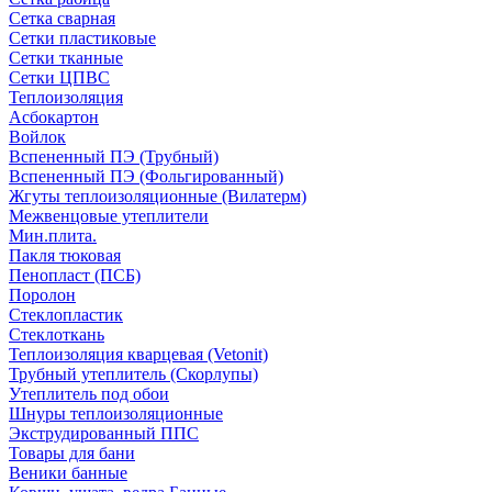
Сетка сварная
Сетки пластиковые
Сетки тканные
Сетки ЦПВС
Теплоизоляция
Асбокартон
Войлок
Вспененный ПЭ (Трубный)
Вспененный ПЭ (Фольгированный)
Жгуты теплоизоляционные (Вилатерм)
Межвенцовые утеплители
Мин.плита.
Пакля тюковая
Пенопласт (ПСБ)
Поролон
Стеклопластик
Стеклоткань
Теплоизоляция кварцевая (Vetonit)
Трубный утеплитель (Скорлупы)
Утеплитель под обои
Шнуры теплоизоляционные
Экструдированный ППС
Товары для бани
Веники банные