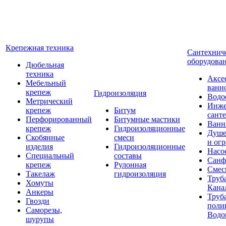
Крепежная техника
Сантехнич
оборудова
Дюбельная
техника
Аксе
Мебельный
ванн
крепеж
Гидроизоляция
Водо
Метрический
Инже
крепеж
Битум
сант
Перфорированный
Битумные мастики
Ван
крепеж
Гидроизоляционные
Душе
Скобянные
смеси
и ог
изделия
Гидроизоляционные
Насо
Специальный
составы
Санф
крепеж
Рулонная
Смес
Такелаж
гидроизоляция
Труб
Хомуты
Кана
Анкеры
Труб
Гвозди
поли
Саморезы,
Водо
шурупы