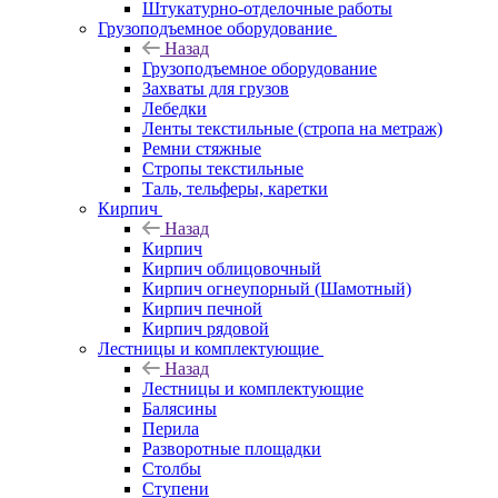
Штукатурно-отделочные работы
Грузоподъемное оборудование
Назад
Грузоподъемное оборудование
Захваты для грузов
Лебедки
Ленты текстильные (стропа на метраж)
Ремни стяжные
Стропы текстильные
Таль, тельферы, каретки
Кирпич
Назад
Кирпич
Кирпич облицовочный
Кирпич огнеупорный (Шамотный)
Кирпич печной
Кирпич рядовой
Лестницы и комплектующие
Назад
Лестницы и комплектующие
Балясины
Перила
Разворотные площадки
Столбы
Ступени