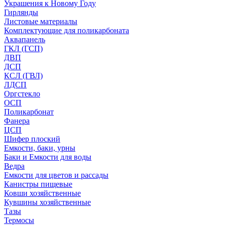
Украшения к Новому Году
Гирлянды
Листовые материалы
Комплектующие для поликарбоната
Аквапанель
ГКЛ (ГСП)
ДВП
ДСП
КСЛ (ГВЛ)
ЛДСП
Оргстекло
ОСП
Поликарбонат
Фанера
ЦСП
Шифер плоский
Емкости, баки, урны
Баки и Емкости для воды
Ведра
Емкости для цветов и рассады
Канистры пищевые
Ковши хозяйственные
Кувшины хозяйственные
Тазы
Термосы