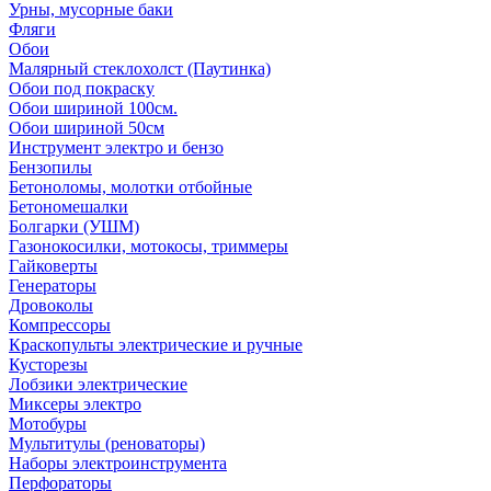
Урны, мусорные баки
Фляги
Обои
Малярный стеклохолст (Паутинка)
Обои под покраску
Обои шириной 100см.
Обои шириной 50см
Инструмент электро и бензо
Бензопилы
Бетоноломы, молотки отбойные
Бетономешалки
Болгарки (УШМ)
Газонокосилки, мотокосы, триммеры
Гайковерты
Генераторы
Дровоколы
Компрессоры
Краскопульты электрические и ручные
Кусторезы
Лобзики электрические
Миксеры электро
Мотобуры
Мультитулы (реноваторы)
Наборы электроинструмента
Перфораторы