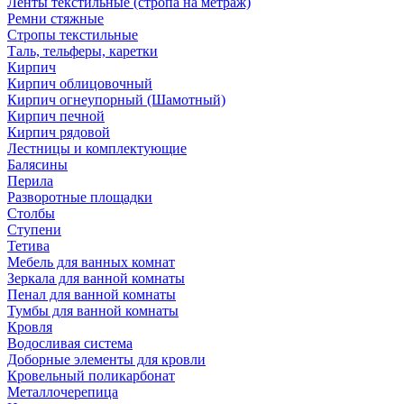
Ленты текстильные (стропа на метраж)
Ремни стяжные
Стропы текстильные
Таль, тельферы, каретки
Кирпич
Кирпич облицовочный
Кирпич огнеупорный (Шамотный)
Кирпич печной
Кирпич рядовой
Лестницы и комплектующие
Балясины
Перила
Разворотные площадки
Столбы
Ступени
Тетива
Мебель для ванных комнат
Зеркала для ванной комнаты
Пенал для ванной комнаты
Тумбы для ванной комнаты
Кровля
Водосливая система
Доборные элементы для кровли
Кровельный поликарбонат
Металлочерепица