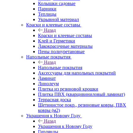
Колышки садовые
Парники
Теплицы
Укрывной материал
Краски и клеевые составы
Назад
Краски и клеевые составы
Клей и Герметики
Лакокрасочные материалы
Пены полиуретановые
Напольные покрытия
Назад
Напольные покрытия
Аксессуары для напольных покрытий
Ламинат
Линолеум
Плитка из резиновой крошки
Плитка ПВХ (кварцивиниловый ламинат)
Террасная доска
Щетинистое покр., резиновые ковры, ПВХ
ковры (м2)
Украшения к Новому Году
Назад
Украшения к Новому Году
Гирлянды