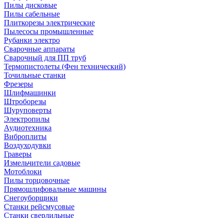
Пилы дисковые
Пилы сабельные
Плиткорезы электрические
Пылесосы промышленные
Рубанки электро
Сварочные аппараты
Сварочный для ПП труб
Термопистолеты (Фен технический)
Точильные станки
Фрезеры
Шлифмашинки
Штроборезы
Шуруповерты
Электропилы
Аудиотехника
Виброплиты
Воздуходувки
Граверы
Измельчители садовые
Мотоблоки
Пилы торцовочные
Прямошлифовальные машины
Снегоуборщики
Станки рейсмусовые
Станки сверлильные