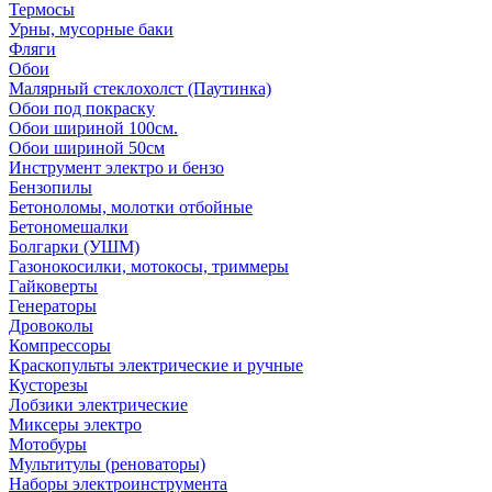
Термосы
Урны, мусорные баки
Фляги
Обои
Малярный стеклохолст (Паутинка)
Обои под покраску
Обои шириной 100см.
Обои шириной 50см
Инструмент электро и бензо
Бензопилы
Бетоноломы, молотки отбойные
Бетономешалки
Болгарки (УШМ)
Газонокосилки, мотокосы, триммеры
Гайковерты
Генераторы
Дровоколы
Компрессоры
Краскопульты электрические и ручные
Кусторезы
Лобзики электрические
Миксеры электро
Мотобуры
Мультитулы (реноваторы)
Наборы электроинструмента