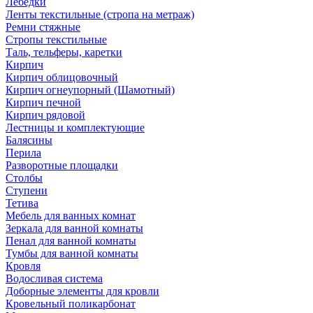
Лебедки
Ленты текстильные (стропа на метраж)
Ремни стяжные
Стропы текстильные
Таль, тельферы, каретки
Кирпич
Кирпич облицовочный
Кирпич огнеупорный (Шамотный)
Кирпич печной
Кирпич рядовой
Лестницы и комплектующие
Балясины
Перила
Разворотные площадки
Столбы
Ступени
Тетива
Мебель для ванных комнат
Зеркала для ванной комнаты
Пенал для ванной комнаты
Тумбы для ванной комнаты
Кровля
Водосливая система
Доборные элементы для кровли
Кровельный поликарбонат