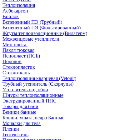
Теплоизоляция
Асбокартон
Войлок
Вспененный ПЭ (Трубный)
Вспененный ПЭ (Фольгированный)
Жгуты теплоизоляционные (Вилатерм)
Межвенцовые утеплители
Мин.плита.
Пакля тюковая
Пенопласт (ПСБ)
Поролон
Стеклопластик
Стеклоткань
Теплоизоляция кварцевая (Vetonit)
Трубный утеплитель (Скорлупы)
Утеплитель под обои
Шнуры теплоизоляционные
Экструдированный ППС
Товары для бани
Веники банные
Ковши, ушата, ведра Банные
Мочалки для тела
Пленки
Геотекстиль