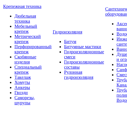
Крепежная техника
Сантехнич
оборудова
Дюбельная
техника
Аксе
Мебельный
ванн
крепеж
Гидроизоляция
Водо
Метрический
Инже
крепеж
Битум
сант
Перфорированный
Битумные мастики
Ван
крепеж
Гидроизоляционные
Душе
Скобянные
смеси
и ог
изделия
Гидроизоляционные
Насо
Специальный
составы
Санф
крепеж
Рулонная
Смес
Такелаж
гидроизоляция
Труб
Хомуты
Кана
Анкеры
Труб
Гвозди
поли
Саморезы,
Водо
шурупы