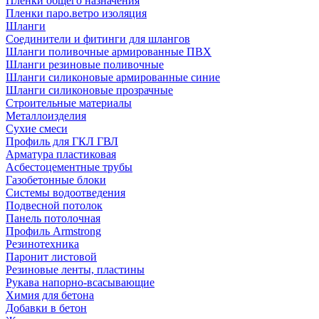
Пленки общего назначения
Пленки паро.ветро изоляция
Шланги
Соединители и фитинги для шлангов
Шланги поливочные армированные ПВХ
Шланги резиновые поливочные
Шланги силиконовые армированные синие
Шланги силиконовые прозрачные
Строительные материалы
Металлоизделия
Сухие смеси
Профиль для ГКЛ ГВЛ
Арматура пластиковая
Асбестоцементные трубы
Газобетонные блоки
Системы водоотведения
Подвесной потолок
Панель потолочная
Профиль Armstrong
Резинотехника
Паронит листовой
Резиновые ленты, пластины
Рукава напорно-всасывающие
Химия для бетона
Добавки в бетон