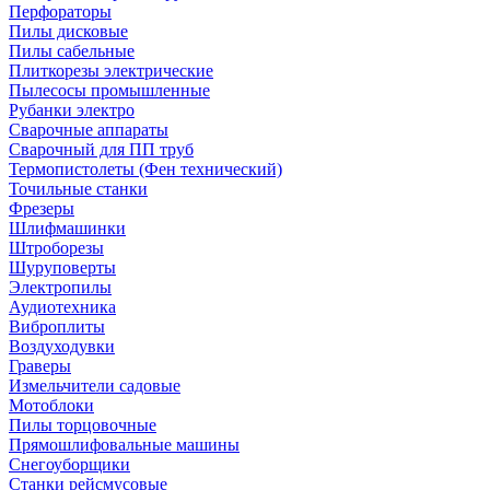
Перфораторы
Пилы дисковые
Пилы сабельные
Плиткорезы электрические
Пылесосы промышленные
Рубанки электро
Сварочные аппараты
Сварочный для ПП труб
Термопистолеты (Фен технический)
Точильные станки
Фрезеры
Шлифмашинки
Штроборезы
Шуруповерты
Электропилы
Аудиотехника
Виброплиты
Воздуходувки
Граверы
Измельчители садовые
Мотоблоки
Пилы торцовочные
Прямошлифовальные машины
Снегоуборщики
Станки рейсмусовые