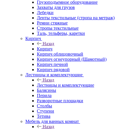
Грузоподъемное оборудование
Захваты для грузов
Лебедки
Ленты текстильные (стропа на метраж)
Ремни стяжные
Стропы текстильные
Таль, тельферы, каретки
Кирпич
Назад
Кирпич
Кирпич облицовочный
Кирпич огнеупорный (Шамотный)
Кирпич печной
Кирпич рядовой
Лестницы и комплектующие
Назад
Лестницы и комплектующие
Балясины
Перила
Разворотные площадки
Столбы
Ступени
Тетива
Мебель для ванных комнат
Назад