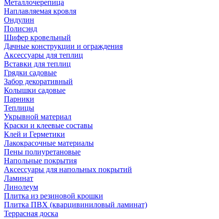
Металлочерепица
Наплавляемая кровля
Ондулин
Полисэнд
Шифер кровельный
Дачные конструкции и ограждения
Аксессуары для теплиц
Вставки для теплиц
Грядки садовые
Забор декоративный
Колышки садовые
Парники
Теплицы
Укрывной материал
Краски и клеевые составы
Клей и Герметики
Лакокрасочные материалы
Пены полиуретановые
Напольные покрытия
Аксессуары для напольных покрытий
Ламинат
Линолеум
Плитка из резиновой крошки
Плитка ПВХ (кварцивиниловый ламинат)
Террасная доска