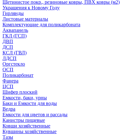
Щетинистое покр., резиновые ковры, ПВХ ковры (м2)
Украшения к Новому Году
Гирлянды
Листовые материалы
Комплектующие для поликарбоната
Аквапанель
ГКЛ (ГСП)
ДВП
ДСП
КСЛ (ГВЛ)
ЛДСП
Оргстекло
ОСП
Поликарбонат
Фанера
ЦСП
Шифер плоский
Емкости, баки, урны
Баки и Емкости для воды
Ведра
Емкости для цветов и рассады
Канистры пищевые
Ковши хозяйственные
Кувшины хозяйственные
Тазы