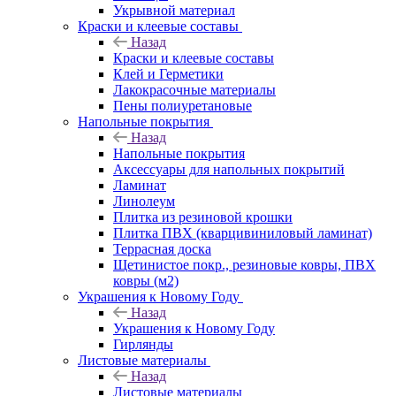
Укрывной материал
Краски и клеевые составы
Назад
Краски и клеевые составы
Клей и Герметики
Лакокрасочные материалы
Пены полиуретановые
Напольные покрытия
Назад
Напольные покрытия
Аксессуары для напольных покрытий
Ламинат
Линолеум
Плитка из резиновой крошки
Плитка ПВХ (кварцивиниловый ламинат)
Террасная доска
Щетинистое покр., резиновые ковры, ПВХ
ковры (м2)
Украшения к Новому Году
Назад
Украшения к Новому Году
Гирлянды
Листовые материалы
Назад
Листовые материалы