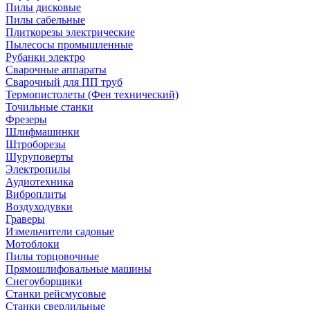
Пилы дисковые
Пилы сабельные
Плиткорезы электрические
Пылесосы промышленные
Рубанки электро
Сварочные аппараты
Сварочный для ПП труб
Термопистолеты (Фен технический)
Точильные станки
Фрезеры
Шлифмашинки
Штроборезы
Шуруповерты
Электропилы
Аудиотехника
Виброплиты
Воздуходувки
Граверы
Измельчители садовые
Мотоблоки
Пилы торцовочные
Прямошлифовальные машины
Снегоуборщики
Станки рейсмусовые
Станки сверлильные