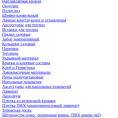
Наплавляемая кровля
Ондулин
Полисэнд
Шифер кровельный
Дачные конструкции и ограждения
Аксессуары для теплиц
Вставки для теплиц
Грядки садовые
Забор декоративный
Колышки садовые
Парники
Теплицы
Укрывной материал
Краски и клеевые составы
Клей и Герметики
Лакокрасочные материалы
Пены полиуретановые
Напольные покрытия
Аксессуары для напольных покрытий
Ламинат
Линолеум
Плитка из резиновой крошки
Плитка ПВХ (кварцивиниловый ламинат)
Террасная доска
Щетинистое покр., резиновые ковры, ПВХ ковры (м2)