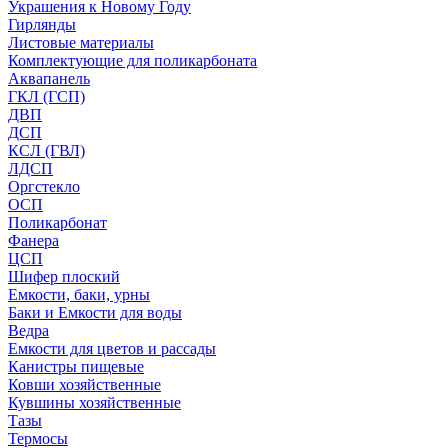
Украшения к Новому Году
Гирлянды
Листовые материалы
Комплектующие для поликарбоната
Аквапанель
ГКЛ (ГСП)
ДВП
ДСП
КСЛ (ГВЛ)
ЛДСП
Оргстекло
ОСП
Поликарбонат
Фанера
ЦСП
Шифер плоский
Емкости, баки, урны
Баки и Емкости для воды
Ведра
Емкости для цветов и рассады
Канистры пищевые
Ковши хозяйственные
Кувшины хозяйственные
Тазы
Термосы