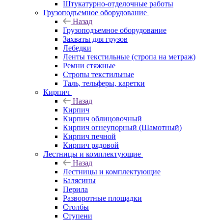
Штукатурно-отделочные работы
Грузоподъемное оборудование
Назад
Грузоподъемное оборудование
Захваты для грузов
Лебедки
Ленты текстильные (стропа на метраж)
Ремни стяжные
Стропы текстильные
Таль, тельферы, каретки
Кирпич
Назад
Кирпич
Кирпич облицовочный
Кирпич огнеупорный (Шамотный)
Кирпич печной
Кирпич рядовой
Лестницы и комплектующие
Назад
Лестницы и комплектующие
Балясины
Перила
Разворотные площадки
Столбы
Ступени