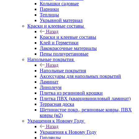
Колышки садовые
Парники
Теплицы
Укрывной материал
Краски и клеевые составы
Назад
Краски и клеевые составы
Клей и Герметики
Лакокрасочные материалы
Пены полиуретановые
Напольные покрытия
Назад
Напольные покрытия
Аксессуары для напольных покрытий
Ламинат
Линолеум
Плитка из резиновой крошки
Плитка ПВХ (кварцивиниловый ламинат)
Террасная доска
Щетинистое покр., резиновые ковры, ПВХ
ковры (м2)
Украшения к Новому Году
Назад
Украшения к Новому Году
Гирлянды