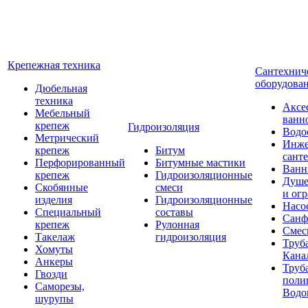
Крепежная техника
Сантехнич
оборудова
Дюбельная
техника
Аксе
Мебельный
ванн
крепеж
Гидроизоляция
Водо
Метрический
Инже
крепеж
Битум
сант
Перфорированный
Битумные мастики
Ван
крепеж
Гидроизоляционные
Душе
Скобянные
смеси
и ог
изделия
Гидроизоляционные
Насо
Специальный
составы
Санф
крепеж
Рулонная
Смес
Такелаж
гидроизоляция
Труб
Хомуты
Кана
Анкеры
Труб
Гвозди
поли
Саморезы,
Водо
шурупы