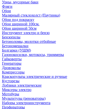
Урны, мусорные баки
Фляги
Обои
Малярный стеклохолст (Паутинка)
Обои под покраску
Обои шириной 100см.
Обои шириной 50см
Инструмент электро и бензо
Бензопилы
Бетоноломы, молотки отбойные
Бетономешалки
Болгарки (УШМ)
Газонокосилки, мотокосы, триммеры
Гайковерты
Генераторы
Дровоколы
Компрессоры
Краскопульты электрические и ручные
Кусторезы
Лобзики электрические
Миксеры электро
Мотобуры
Мультитулы (реноваторы)
Наборы электроинструмента
Перфораторы