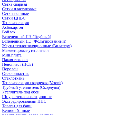
Сетка сварная
Сетки пластиковые
Сетки тканные
Сетки ЦПВС
Теплоизоляция
Асбокартон
Войлок
Вспененный ПЭ (Трубный)
Вспененный ПЭ (Фольгированный)
Жгуты теплоизоляционные (Вилатерм)
Межвенцовые утеплители
Мин.плита.
Пакля тюковая
Пенопласт (ПСБ)
Поролон
Стеклопластик
Стеклоткань
Теплоизоляция кварцевая (Vetonit)
Трубный утеплитель (Скорлупы)
Утеплитель под обои
Шнуры теплоизоляционные
Экструдированный ППС
Товары для бани
Веники банные