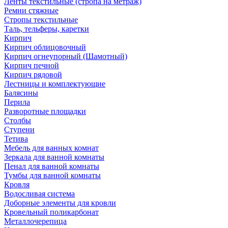
Ленты текстильные (стропа на метраж)
Ремни стяжные
Стропы текстильные
Таль, тельферы, каретки
Кирпич
Кирпич облицовочный
Кирпич огнеупорный (Шамотный)
Кирпич печной
Кирпич рядовой
Лестницы и комплектующие
Балясины
Перила
Разворотные площадки
Столбы
Ступени
Тетива
Мебель для ванных комнат
Зеркала для ванной комнаты
Пенал для ванной комнаты
Тумбы для ванной комнаты
Кровля
Водосливая система
Доборные элементы для кровли
Кровельный поликарбонат
Металлочерепица