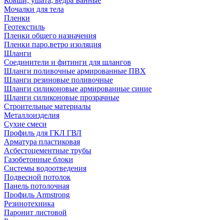
Ковши, ушата, ведра Банные
Мочалки для тела
Пленки
Геотекстиль
Пленки общего назначения
Пленки паро.ветро изоляция
Шланги
Соединители и фитинги для шлангов
Шланги поливочные армированные ПВХ
Шланги резиновые поливочные
Шланги силиконовые армированные синие
Шланги силиконовые прозрачные
Строительные материалы
Металлоизделия
Сухие смеси
Профиль для ГКЛ ГВЛ
Арматура пластиковая
Асбестоцементные трубы
Газобетонные блоки
Системы водоотведения
Подвесной потолок
Панель потолочная
Профиль Armstrong
Резинотехника
Паронит листовой