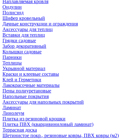
Наплавляемая кровля
Ондулин
Полисэнд
Шифер кровельный
Дачные конструкции и ограждения
Аксессуары для теплиц
Вставки для теплиц
Грядки садовые
Забор декоративный
Колышки садовые
Парники
Теплицы
Укрывной материал
Краски и клеевые составы
Клей и Герметики
Лакокрасочные материалы
Пены полиуретановые
Напольные покрытия
Аксессуары для напольных покрытий
Ламинат
Линолеум
Плитка из резиновой крошки
Плитка ПВХ (кварцивиниловый ламинат)
Террасная доска
Щетинистое покр., резиновые ковры, ПВХ ковры (м2)