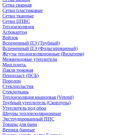
Сетка сварная
Сетки пластиковые
Сетки тканные
Сетки ЦПВС
Теплоизоляция
Асбокартон
Войлок
Вспененный ПЭ (Трубный)
Вспененный ПЭ (Фольгированный)
Жгуты теплоизоляционные (Вилатерм)
Межвенцовые утеплители
Мин.плита.
Пакля тюковая
Пенопласт (ПСБ)
Поролон
Стеклопластик
Стеклоткань
Теплоизоляция кварцевая (Vetonit)
Трубный утеплитель (Скорлупы)
Утеплитель под обои
Шнуры теплоизоляционные
Экструдированный ППС
Товары для бани
Веники банные