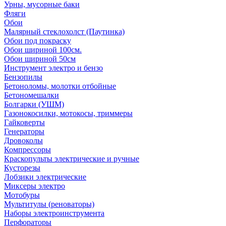
Урны, мусорные баки
Фляги
Обои
Малярный стеклохолст (Паутинка)
Обои под покраску
Обои шириной 100см.
Обои шириной 50см
Инструмент электро и бензо
Бензопилы
Бетоноломы, молотки отбойные
Бетономешалки
Болгарки (УШМ)
Газонокосилки, мотокосы, триммеры
Гайковерты
Генераторы
Дровоколы
Компрессоры
Краскопульты электрические и ручные
Кусторезы
Лобзики электрические
Миксеры электро
Мотобуры
Мультитулы (реноваторы)
Наборы электроинструмента
Перфораторы