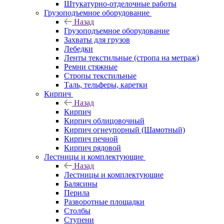
Штукатурно-отделочные работы
Грузоподъемное оборудование
Назад
Грузоподъемное оборудование
Захваты для грузов
Лебедки
Ленты текстильные (стропа на метраж)
Ремни стяжные
Стропы текстильные
Таль, тельферы, каретки
Кирпич
Назад
Кирпич
Кирпич облицовочный
Кирпич огнеупорный (Шамотный)
Кирпич печной
Кирпич рядовой
Лестницы и комплектующие
Назад
Лестницы и комплектующие
Балясины
Перила
Разворотные площадки
Столбы
Ступени