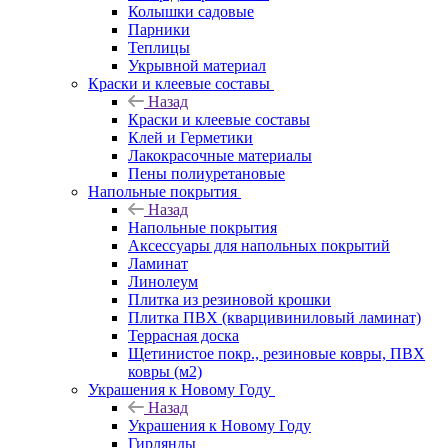
Колышки садовые
Парники
Теплицы
Укрывной материал
Краски и клеевые составы
Назад
Краски и клеевые составы
Клей и Герметики
Лакокрасочные материалы
Пены полиуретановые
Напольные покрытия
Назад
Напольные покрытия
Аксессуары для напольных покрытий
Ламинат
Линолеум
Плитка из резиновой крошки
Плитка ПВХ (кварцивиниловый ламинат)
Террасная доска
Щетинистое покр., резиновые ковры, ПВХ
ковры (м2)
Украшения к Новому Году
Назад
Украшения к Новому Году
Гирлянды