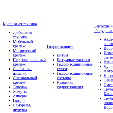
Крепежная техника
Сантехнич
оборудова
Дюбельная
техника
Аксе
Мебельный
ванн
крепеж
Гидроизоляция
Водо
Метрический
Инже
крепеж
Битум
сант
Перфорированный
Битумные мастики
Ван
крепеж
Гидроизоляционные
Душе
Скобянные
смеси
и ог
изделия
Гидроизоляционные
Насо
Специальный
составы
Санф
крепеж
Рулонная
Смес
Такелаж
гидроизоляция
Труб
Хомуты
Кана
Анкеры
Труб
Гвозди
поли
Саморезы,
Водо
шурупы