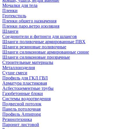
Ковши, ушата, ведра Банные
Мочалки для тела
Пленки
Геотекстиль
Пленки общего назначения
Пленки паро.ветро изоляция
Шланги
Соединители и фитинги для шлангов
Шланги поливочные армированные ПВХ
Шланги резиновые поливочные
Шланги силиконовые армированные синие
Шланги силиконовые прозрачные
Строительные материалы
Металлоизделия
Сухие смеси
Профиль для ГКЛ ГВЛ
Арматура пластиковая
Асбестоцементные трубы
Газобетонные блоки
Системы водоотведения
Подвесной потолок
Панель потолочная
Профиль Armstrong
Резинотехника
Паронит листовой