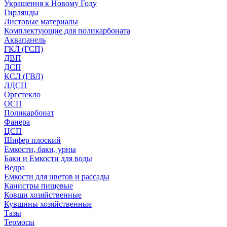
Украшения к Новому Году
Гирлянды
Листовые материалы
Комплектующие для поликарбоната
Аквапанель
ГКЛ (ГСП)
ДВП
ДСП
КСЛ (ГВЛ)
ЛДСП
Оргстекло
ОСП
Поликарбонат
Фанера
ЦСП
Шифер плоский
Емкости, баки, урны
Баки и Емкости для воды
Ведра
Емкости для цветов и рассады
Канистры пищевые
Ковши хозяйственные
Кувшины хозяйственные
Тазы
Термосы