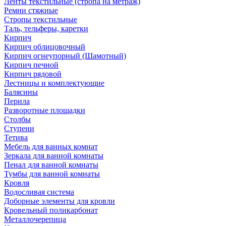
Ленты текстильные (стропа на метраж)
Ремни стяжные
Стропы текстильные
Таль, тельферы, каретки
Кирпич
Кирпич облицовочный
Кирпич огнеупорный (Шамотный)
Кирпич печной
Кирпич рядовой
Лестницы и комплектующие
Балясины
Перила
Разворотные площадки
Столбы
Ступени
Тетива
Мебель для ванных комнат
Зеркала для ванной комнаты
Пенал для ванной комнаты
Тумбы для ванной комнаты
Кровля
Водосливая система
Доборные элементы для кровли
Кровельный поликарбонат
Металлочерепица