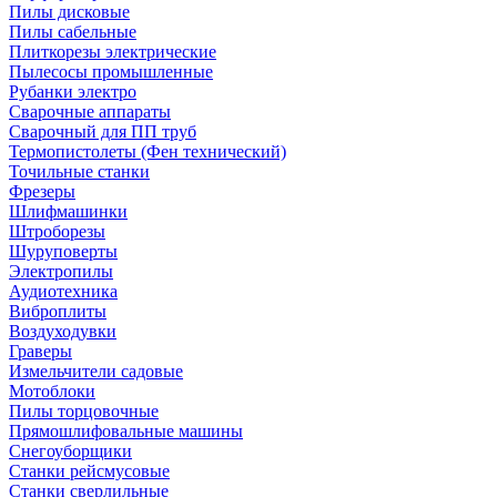
Пилы дисковые
Пилы сабельные
Плиткорезы электрические
Пылесосы промышленные
Рубанки электро
Сварочные аппараты
Сварочный для ПП труб
Термопистолеты (Фен технический)
Точильные станки
Фрезеры
Шлифмашинки
Штроборезы
Шуруповерты
Электропилы
Аудиотехника
Виброплиты
Воздуходувки
Граверы
Измельчители садовые
Мотоблоки
Пилы торцовочные
Прямошлифовальные машины
Снегоуборщики
Станки рейсмусовые
Станки сверлильные