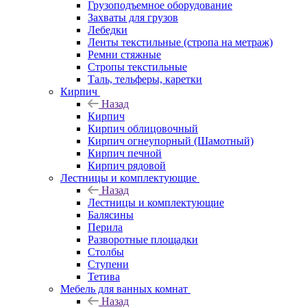
Грузоподъемное оборудование
Захваты для грузов
Лебедки
Ленты текстильные (стропа на метраж)
Ремни стяжные
Стропы текстильные
Таль, тельферы, каретки
Кирпич
Назад
Кирпич
Кирпич облицовочный
Кирпич огнеупорный (Шамотный)
Кирпич печной
Кирпич рядовой
Лестницы и комплектующие
Назад
Лестницы и комплектующие
Балясины
Перила
Разворотные площадки
Столбы
Ступени
Тетива
Мебель для ванных комнат
Назад