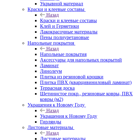
Укрывной материал
Краски и клеевые составы
Назад
Краски и клеевые составы
Клей и Герметики
Лакокрасочные материалы
Пены полиуретановые
Напольные покрытия
Назад
Напольные покрытия
Аксессуары для напольных покрытий
Ламинат
Линолеум
Плитка из резиновой крошки
Плитка ПВХ (кварцивиниловый ламинат)
Террасная доска
Щетинистое покр., резиновые ковры, ПВХ
ковры (м2)
Украшения к Новому Году
Назад
Украшения к Новому Году
Гирлянды
Листовые материалы
Назад
Листовые материалы