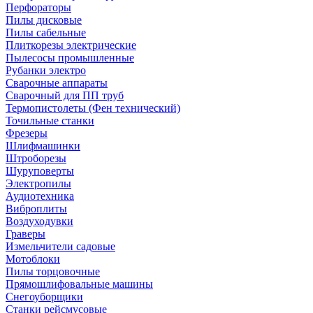
Перфораторы
Пилы дисковые
Пилы сабельные
Плиткорезы электрические
Пылесосы промышленные
Рубанки электро
Сварочные аппараты
Сварочный для ПП труб
Термопистолеты (Фен технический)
Точильные станки
Фрезеры
Шлифмашинки
Штроборезы
Шуруповерты
Электропилы
Аудиотехника
Виброплиты
Воздуходувки
Граверы
Измельчители садовые
Мотоблоки
Пилы торцовочные
Прямошлифовальные машины
Снегоуборщики
Станки рейсмусовые