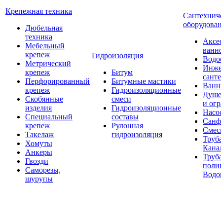
Крепежная техника
Сантехнич
оборудова
Дюбельная
техника
Аксе
Мебельный
ванн
крепеж
Гидроизоляция
Водо
Метрический
Инже
крепеж
Битум
сант
Перфорированный
Битумные мастики
Ван
крепеж
Гидроизоляционные
Душе
Скобянные
смеси
и ог
изделия
Гидроизоляционные
Насо
Специальный
составы
Санф
крепеж
Рулонная
Смес
Такелаж
гидроизоляция
Труб
Хомуты
Кана
Анкеры
Труб
Гвозди
поли
Саморезы,
Водо
шурупы