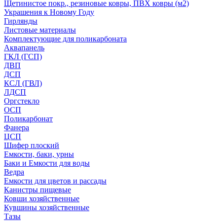
Щетинистое покр., резиновые ковры, ПВХ ковры (м2)
Украшения к Новому Году
Гирлянды
Листовые материалы
Комплектующие для поликарбоната
Аквапанель
ГКЛ (ГСП)
ДВП
ДСП
КСЛ (ГВЛ)
ЛДСП
Оргстекло
ОСП
Поликарбонат
Фанера
ЦСП
Шифер плоский
Емкости, баки, урны
Баки и Емкости для воды
Ведра
Емкости для цветов и рассады
Канистры пищевые
Ковши хозяйственные
Кувшины хозяйственные
Тазы