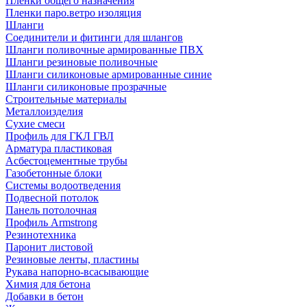
Пленки общего назначения
Пленки паро.ветро изоляция
Шланги
Соединители и фитинги для шлангов
Шланги поливочные армированные ПВХ
Шланги резиновые поливочные
Шланги силиконовые армированные синие
Шланги силиконовые прозрачные
Строительные материалы
Металлоизделия
Сухие смеси
Профиль для ГКЛ ГВЛ
Арматура пластиковая
Асбестоцементные трубы
Газобетонные блоки
Системы водоотведения
Подвесной потолок
Панель потолочная
Профиль Armstrong
Резинотехника
Паронит листовой
Резиновые ленты, пластины
Рукава напорно-всасывающие
Химия для бетона
Добавки в бетон