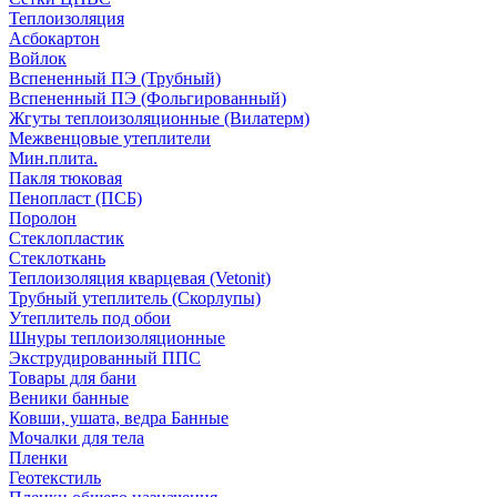
Теплоизоляция
Асбокартон
Войлок
Вспененный ПЭ (Трубный)
Вспененный ПЭ (Фольгированный)
Жгуты теплоизоляционные (Вилатерм)
Межвенцовые утеплители
Мин.плита.
Пакля тюковая
Пенопласт (ПСБ)
Поролон
Стеклопластик
Стеклоткань
Теплоизоляция кварцевая (Vetonit)
Трубный утеплитель (Скорлупы)
Утеплитель под обои
Шнуры теплоизоляционные
Экструдированный ППС
Товары для бани
Веники банные
Ковши, ушата, ведра Банные
Мочалки для тела
Пленки
Геотекстиль