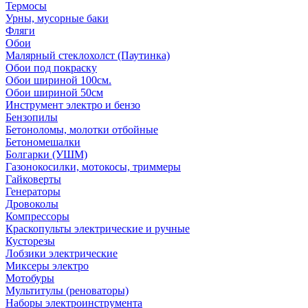
Термосы
Урны, мусорные баки
Фляги
Обои
Малярный стеклохолст (Паутинка)
Обои под покраску
Обои шириной 100см.
Обои шириной 50см
Инструмент электро и бензо
Бензопилы
Бетоноломы, молотки отбойные
Бетономешалки
Болгарки (УШМ)
Газонокосилки, мотокосы, триммеры
Гайковерты
Генераторы
Дровоколы
Компрессоры
Краскопульты электрические и ручные
Кусторезы
Лобзики электрические
Миксеры электро
Мотобуры
Мультитулы (реноваторы)
Наборы электроинструмента