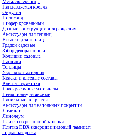
Металлочерепица
Наплавляемая кровля
Ондулин
Полисэнд
Шифер кровельный
Дачные конструкции и ограждения
Аксессуары для теплиц
Вставки для теплиц
Грядки садовые
Забор декоративный
Колышки садовые
Парники
Теплицы
Укрывной материал
Краски и клеевые составы
Клей и Герметики
Лакокрасочные материалы
Пены полиуретановые
Напольные покрытия
Аксессуары для напольных покрытий
Ламинат
Линолеум
Плитка из резиновой крошки
Плитка ПВХ (кварцивиниловый ламинат)
Террасная доска