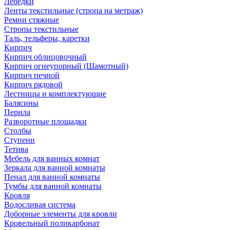
Лебедки
Ленты текстильные (стропа на метраж)
Ремни стяжные
Стропы текстильные
Таль, тельферы, каретки
Кирпич
Кирпич облицовочный
Кирпич огнеупорный (Шамотный)
Кирпич печной
Кирпич рядовой
Лестницы и комплектующие
Балясины
Перила
Разворотные площадки
Столбы
Ступени
Тетива
Мебель для ванных комнат
Зеркала для ванной комнаты
Пенал для ванной комнаты
Тумбы для ванной комнаты
Кровля
Водосливая система
Доборные элементы для кровли
Кровельный поликарбонат