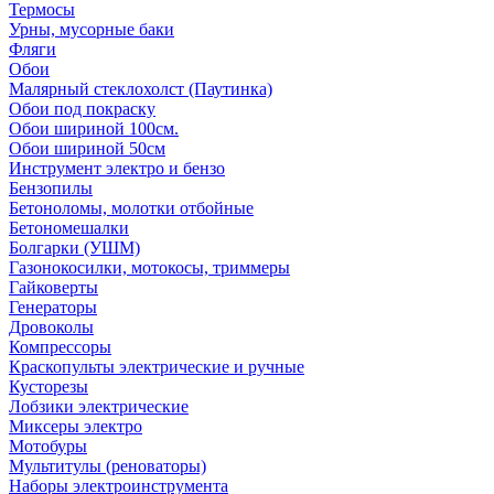
Термосы
Урны, мусорные баки
Фляги
Обои
Малярный стеклохолст (Паутинка)
Обои под покраску
Обои шириной 100см.
Обои шириной 50см
Инструмент электро и бензо
Бензопилы
Бетоноломы, молотки отбойные
Бетономешалки
Болгарки (УШМ)
Газонокосилки, мотокосы, триммеры
Гайковерты
Генераторы
Дровоколы
Компрессоры
Краскопульты электрические и ручные
Кусторезы
Лобзики электрические
Миксеры электро
Мотобуры
Мультитулы (реноваторы)
Наборы электроинструмента