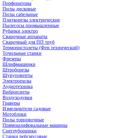
Перфораторы
Пилы дисковые
Пилы сабельные
Плиткорезы электрические
Пылесосы промышленные
Рубанки электро
Сварочные аппараты
Сварочный для ПП труб
Термопистолеты (Фен технический)
Точильные станки
Фрезеры
Шлифмашинки
Штроборезы
Шуруповерты
Электропилы
Аудиотехника
Виброплиты
Воздуходувки
Граверы
Измельчители садовые
Мотоблоки
Пилы торцовочные
Прямошлифовальные машины
Снегоуборщики
Станки рейсмусовые