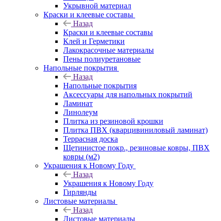
Укрывной материал
Краски и клеевые составы
Назад
Краски и клеевые составы
Клей и Герметики
Лакокрасочные материалы
Пены полиуретановые
Напольные покрытия
Назад
Напольные покрытия
Аксессуары для напольных покрытий
Ламинат
Линолеум
Плитка из резиновой крошки
Плитка ПВХ (кварцивиниловый ламинат)
Террасная доска
Щетинистое покр., резиновые ковры, ПВХ
ковры (м2)
Украшения к Новому Году
Назад
Украшения к Новому Году
Гирлянды
Листовые материалы
Назад
Листовые материалы