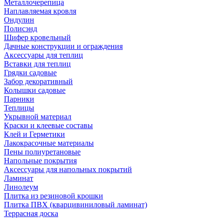
Металлочерепица
Наплавляемая кровля
Ондулин
Полисэнд
Шифер кровельный
Дачные конструкции и ограждения
Аксессуары для теплиц
Вставки для теплиц
Грядки садовые
Забор декоративный
Колышки садовые
Парники
Теплицы
Укрывной материал
Краски и клеевые составы
Клей и Герметики
Лакокрасочные материалы
Пены полиуретановые
Напольные покрытия
Аксессуары для напольных покрытий
Ламинат
Линолеум
Плитка из резиновой крошки
Плитка ПВХ (кварцивиниловый ламинат)
Террасная доска