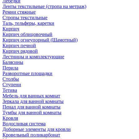
Лебедки
Ленты текстильные (стропа на метраж)
Ремни стяжные
Стропы текстильные
Таль, тельферы, каретки
Кирпич
Кирпич облицовочный
Кирпич огнеупорный (Шамотный)
Кирпич печной
Кирпич рядовой
Лестницы и комплектующие
Балясины
Перила
Разворотные площадки
Столбы
Ступени
Тетива
Мебель для ванных комнат
Зеркала для ванной комнаты
Пенал для ванной комнаты
Тумбы для ванной комнаты
Кровля
Водосливая система
Доборные элементы для кровли
Кровельный поликарбонат