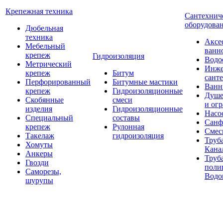
Крепежная техника
Сантехнич
оборудова
Дюбельная
техника
Аксе
Мебельный
ванн
крепеж
Гидроизоляция
Водо
Метрический
Инже
крепеж
Битум
сант
Перфорированный
Битумные мастики
Ван
крепеж
Гидроизоляционные
Душе
Скобянные
смеси
и ог
изделия
Гидроизоляционные
Насо
Специальный
составы
Санф
крепеж
Рулонная
Смес
Такелаж
гидроизоляция
Труб
Хомуты
Кана
Анкеры
Труб
Гвозди
поли
Саморезы,
Водо
шурупы