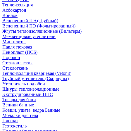
Теплоизоляция
Асбокартон
Войлок
Вспененный ПЭ (Трубный)
Вспененный ПЭ (Фольгированный)
Жгуты теплоизоляционные (Вилатерм)
Межвенцовые утеплители
Мин.плита.
Пакля тюковая
Пенопласт (ПСБ)
Поролон
Стеклопластик
Стеклоткань
Теплоизоляция кварцевая (Vetonit)
Трубный утеплитель (Скорлупы)
Утеплитель под обои
Шнуры теплоизоляционные
Экструдированный ППС
Товары для бани
Веники банные
Ковши, ушата, ведра Банные
Мочалки для тела
Пленки
Геотекстиль