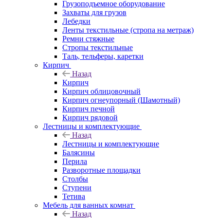
Грузоподъемное оборудование
Захваты для грузов
Лебедки
Ленты текстильные (стропа на метраж)
Ремни стяжные
Стропы текстильные
Таль, тельферы, каретки
Кирпич
Назад
Кирпич
Кирпич облицовочный
Кирпич огнеупорный (Шамотный)
Кирпич печной
Кирпич рядовой
Лестницы и комплектующие
Назад
Лестницы и комплектующие
Балясины
Перила
Разворотные площадки
Столбы
Ступени
Тетива
Мебель для ванных комнат
Назад