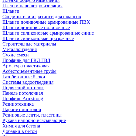
Пленки общего назначения
Пленки паро.ветро изоляция
Шланги
Соединители и фитинги для шлангов
Шланги поливочные армированные ПВХ
Шланги резиновые поливочные
Шланги силиконовые армированные синие
Шланги силиконовые прозрачные
Строительные материалы
Металлоизделия
Сухие смеси
Профиль для ГКЛ ГВЛ
Арматура пластиковая
Асбестоцементные трубы
Газобетонные блоки
Системы водоотведения
Подвесной потолок
Панель потолочная
Профиль Armstrong
Резинотехника
Паронит листовой
Резиновые ленты, пластины
Рукава напорно-всасывающие
Химия для бетона
Добавки в бетон