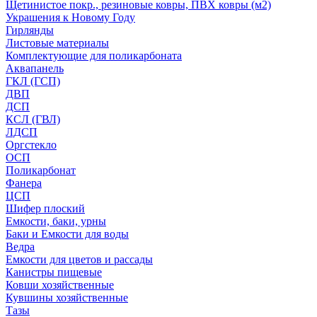
Щетинистое покр., резиновые ковры, ПВХ ковры (м2)
Украшения к Новому Году
Гирлянды
Листовые материалы
Комплектующие для поликарбоната
Аквапанель
ГКЛ (ГСП)
ДВП
ДСП
КСЛ (ГВЛ)
ЛДСП
Оргстекло
ОСП
Поликарбонат
Фанера
ЦСП
Шифер плоский
Емкости, баки, урны
Баки и Емкости для воды
Ведра
Емкости для цветов и рассады
Канистры пищевые
Ковши хозяйственные
Кувшины хозяйственные
Тазы