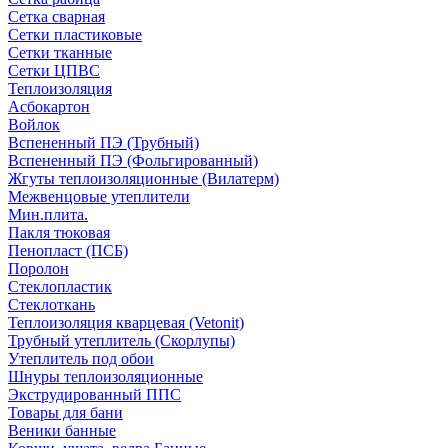
Сетка сварная
Сетки пластиковые
Сетки тканные
Сетки ЦПВС
Теплоизоляция
Асбокартон
Войлок
Вспененный ПЭ (Трубный)
Вспененный ПЭ (Фольгированный)
Жгуты теплоизоляционные (Вилатерм)
Межвенцовые утеплители
Мин.плита.
Пакля тюковая
Пенопласт (ПСБ)
Поролон
Стеклопластик
Стеклоткань
Теплоизоляция кварцевая (Vetonit)
Трубный утеплитель (Скорлупы)
Утеплитель под обои
Шнуры теплоизоляционные
Экструдированный ППС
Товары для бани
Веники банные