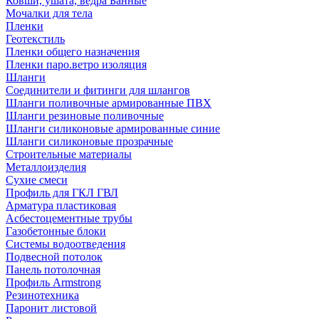
Ковши, ушата, ведра Банные
Мочалки для тела
Пленки
Геотекстиль
Пленки общего назначения
Пленки паро.ветро изоляция
Шланги
Соединители и фитинги для шлангов
Шланги поливочные армированные ПВХ
Шланги резиновые поливочные
Шланги силиконовые армированные синие
Шланги силиконовые прозрачные
Строительные материалы
Металлоизделия
Сухие смеси
Профиль для ГКЛ ГВЛ
Арматура пластиковая
Асбестоцементные трубы
Газобетонные блоки
Системы водоотведения
Подвесной потолок
Панель потолочная
Профиль Armstrong
Резинотехника
Паронит листовой