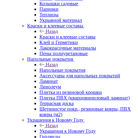
Колышки садовые
Парники
Теплицы
Укрывной материал
Краски и клеевые составы
Назад
Краски и клеевые составы
Клей и Герметики
Лакокрасочные материалы
Пены полиуретановые
Напольные покрытия
Назад
Напольные покрытия
Аксессуары для напольных покрытий
Ламинат
Линолеум
Плитка из резиновой крошки
Плитка ПВХ (кварцивиниловый ламинат)
Террасная доска
Щетинистое покр., резиновые ковры, ПВХ
ковры (м2)
Украшения к Новому Году
Назад
Украшения к Новому Году
Гирлянды