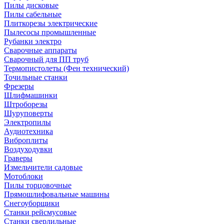
Пилы дисковые
Пилы сабельные
Плиткорезы электрические
Пылесосы промышленные
Рубанки электро
Сварочные аппараты
Сварочный для ПП труб
Термопистолеты (Фен технический)
Точильные станки
Фрезеры
Шлифмашинки
Штроборезы
Шуруповерты
Электропилы
Аудиотехника
Виброплиты
Воздуходувки
Граверы
Измельчители садовые
Мотоблоки
Пилы торцовочные
Прямошлифовальные машины
Снегоуборщики
Станки рейсмусовые
Станки сверлильные