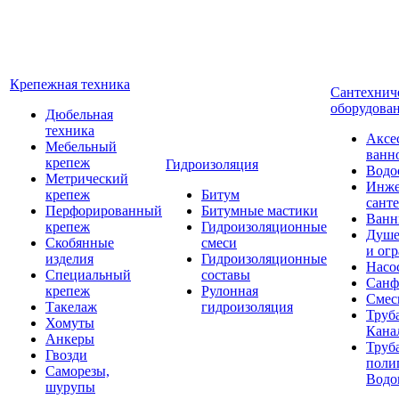
Крепежная техника
Сантехнич
оборудова
Дюбельная
техника
Аксе
Мебельный
ванн
крепеж
Гидроизоляция
Водо
Метрический
Инже
крепеж
Битум
сант
Перфорированный
Битумные мастики
Ван
крепеж
Гидроизоляционные
Душе
Скобянные
смеси
и ог
изделия
Гидроизоляционные
Насо
Специальный
составы
Санф
крепеж
Рулонная
Смес
Такелаж
гидроизоляция
Труб
Хомуты
Кана
Анкеры
Труб
Гвозди
поли
Саморезы,
Водо
шурупы