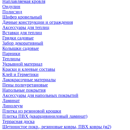
Наплавляемая кровля
Ондулин
Полисэнд
Шифер кровельный
Дачные конструкции и ограждения
Аксессуары для теплиц
Вставки для теплиц
Грядки садовые
Забор декоративный
Колышки садовые
Парники
Теплицы
Укрывной материал
Краски и клеевые составы
Клей и Герметики
Лакокрасочные материалы
Пены полиуретановые
Напольные покрытия
Аксессуары для напольных покрытий
Ламинат
Линолеум
Плитка из резиновой крошки
Плитка ПВХ (кварцивиниловый ламинат)
Террасная доска
Щетинистое покр., резиновые ковры, ПВХ ковры (м2)