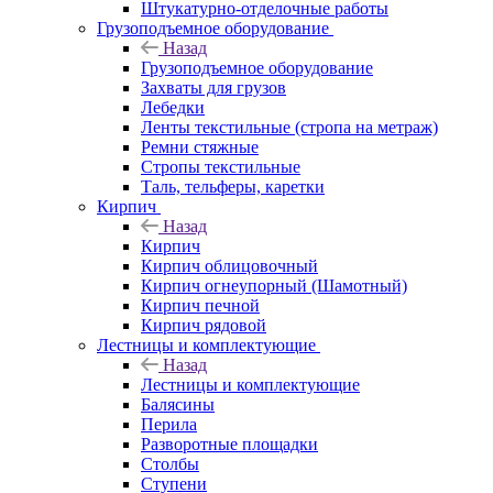
Штукатурно-отделочные работы
Грузоподъемное оборудование
Назад
Грузоподъемное оборудование
Захваты для грузов
Лебедки
Ленты текстильные (стропа на метраж)
Ремни стяжные
Стропы текстильные
Таль, тельферы, каретки
Кирпич
Назад
Кирпич
Кирпич облицовочный
Кирпич огнеупорный (Шамотный)
Кирпич печной
Кирпич рядовой
Лестницы и комплектующие
Назад
Лестницы и комплектующие
Балясины
Перила
Разворотные площадки
Столбы
Ступени