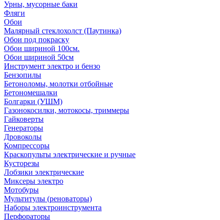
Урны, мусорные баки
Фляги
Обои
Малярный стеклохолст (Паутинка)
Обои под покраску
Обои шириной 100см.
Обои шириной 50см
Инструмент электро и бензо
Бензопилы
Бетоноломы, молотки отбойные
Бетономешалки
Болгарки (УШМ)
Газонокосилки, мотокосы, триммеры
Гайковерты
Генераторы
Дровоколы
Компрессоры
Краскопульты электрические и ручные
Кусторезы
Лобзики электрические
Миксеры электро
Мотобуры
Мультитулы (реноваторы)
Наборы электроинструмента
Перфораторы