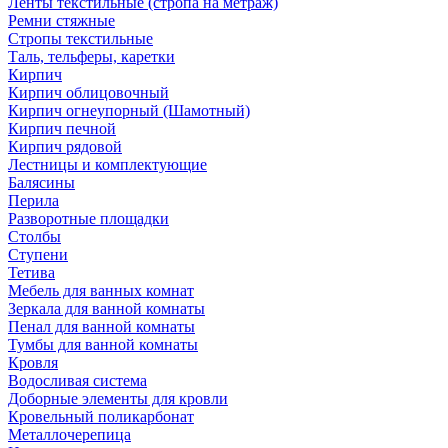
Ленты текстильные (стропа на метраж)
Ремни стяжные
Стропы текстильные
Таль, тельферы, каретки
Кирпич
Кирпич облицовочный
Кирпич огнеупорный (Шамотный)
Кирпич печной
Кирпич рядовой
Лестницы и комплектующие
Балясины
Перила
Разворотные площадки
Столбы
Ступени
Тетива
Мебель для ванных комнат
Зеркала для ванной комнаты
Пенал для ванной комнаты
Тумбы для ванной комнаты
Кровля
Водосливая система
Доборные элементы для кровли
Кровельный поликарбонат
Металлочерепица