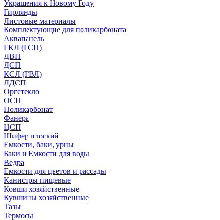
Украшения к Новому Году
Гирлянды
Листовые материалы
Комплектующие для поликарбоната
Аквапанель
ГКЛ (ГСП)
ДВП
ДСП
КСЛ (ГВЛ)
ЛДСП
Оргстекло
ОСП
Поликарбонат
Фанера
ЦСП
Шифер плоский
Емкости, баки, урны
Баки и Емкости для воды
Ведра
Емкости для цветов и рассады
Канистры пищевые
Ковши хозяйственные
Кувшины хозяйственные
Тазы
Термосы