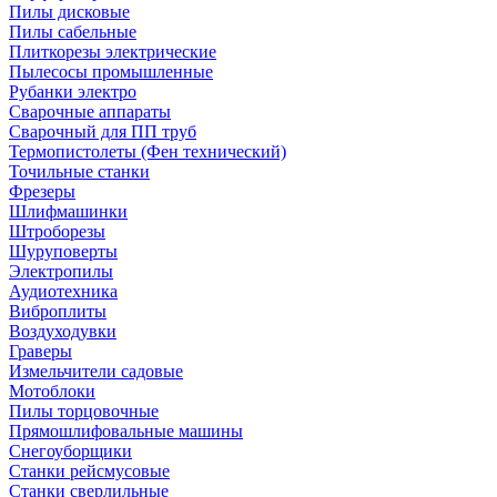
Пилы дисковые
Пилы сабельные
Плиткорезы электрические
Пылесосы промышленные
Рубанки электро
Сварочные аппараты
Сварочный для ПП труб
Термопистолеты (Фен технический)
Точильные станки
Фрезеры
Шлифмашинки
Штроборезы
Шуруповерты
Электропилы
Аудиотехника
Виброплиты
Воздуходувки
Граверы
Измельчители садовые
Мотоблоки
Пилы торцовочные
Прямошлифовальные машины
Снегоуборщики
Станки рейсмусовые
Станки сверлильные