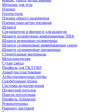
Ковши, ушата, ведра Банные
Мочалки для тела
Пленки
Геотекстиль
Пленки общего назначения
Пленки паро.ветро изоляция
Шланги
Соединители и фитинги для шлангов
Шланги поливочные армированные ПВХ
Шланги резиновые поливочные
Шланги силиконовые армированные синие
Шланги силиконовые прозрачные
Строительные материалы
Металлоизделия
Сухие смеси
Профиль для ГКЛ ГВЛ
Арматура пластиковая
Асбестоцементные трубы
Газобетонные блоки
Системы водоотведения
Подвесной потолок
Панель потолочная
Профиль Armstrong
Резинотехника
Паронит листовой