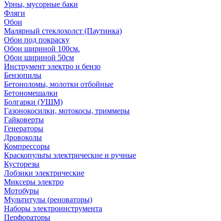
Урны, мусорные баки
Фляги
Обои
Малярный стеклохолст (Паутинка)
Обои под покраску
Обои шириной 100см.
Обои шириной 50см
Инструмент электро и бензо
Бензопилы
Бетоноломы, молотки отбойные
Бетономешалки
Болгарки (УШМ)
Газонокосилки, мотокосы, триммеры
Гайковерты
Генераторы
Дровоколы
Компрессоры
Краскопульты электрические и ручные
Кусторезы
Лобзики электрические
Миксеры электро
Мотобуры
Мультитулы (реноваторы)
Наборы электроинструмента
Перфораторы