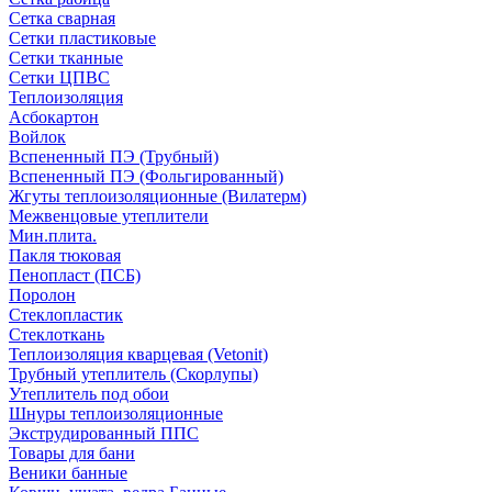
Сетка сварная
Сетки пластиковые
Сетки тканные
Сетки ЦПВС
Теплоизоляция
Асбокартон
Войлок
Вспененный ПЭ (Трубный)
Вспененный ПЭ (Фольгированный)
Жгуты теплоизоляционные (Вилатерм)
Межвенцовые утеплители
Мин.плита.
Пакля тюковая
Пенопласт (ПСБ)
Поролон
Стеклопластик
Стеклоткань
Теплоизоляция кварцевая (Vetonit)
Трубный утеплитель (Скорлупы)
Утеплитель под обои
Шнуры теплоизоляционные
Экструдированный ППС
Товары для бани
Веники банные