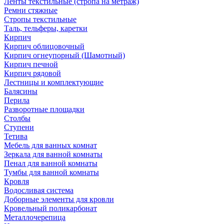
Ленты текстильные (стропа на метраж)
Ремни стяжные
Стропы текстильные
Таль, тельферы, каретки
Кирпич
Кирпич облицовочный
Кирпич огнеупорный (Шамотный)
Кирпич печной
Кирпич рядовой
Лестницы и комплектующие
Балясины
Перила
Разворотные площадки
Столбы
Ступени
Тетива
Мебель для ванных комнат
Зеркала для ванной комнаты
Пенал для ванной комнаты
Тумбы для ванной комнаты
Кровля
Водосливая система
Доборные элементы для кровли
Кровельный поликарбонат
Металлочерепица