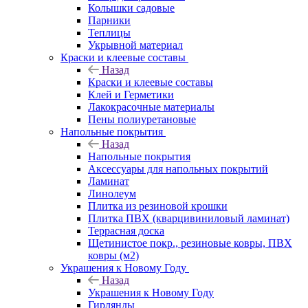
Колышки садовые
Парники
Теплицы
Укрывной материал
Краски и клеевые составы
Назад
Краски и клеевые составы
Клей и Герметики
Лакокрасочные материалы
Пены полиуретановые
Напольные покрытия
Назад
Напольные покрытия
Аксессуары для напольных покрытий
Ламинат
Линолеум
Плитка из резиновой крошки
Плитка ПВХ (кварцивиниловый ламинат)
Террасная доска
Щетинистое покр., резиновые ковры, ПВХ
ковры (м2)
Украшения к Новому Году
Назад
Украшения к Новому Году
Гирлянды