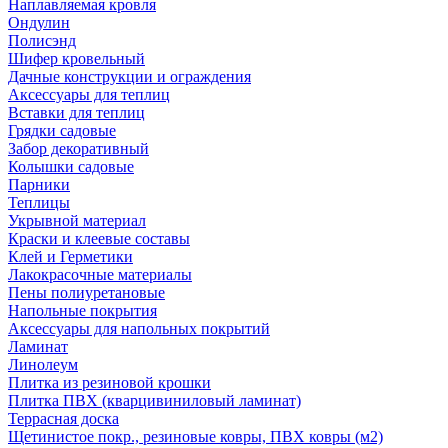
Наплавляемая кровля
Ондулин
Полисэнд
Шифер кровельный
Дачные конструкции и ограждения
Аксессуары для теплиц
Вставки для теплиц
Грядки садовые
Забор декоративный
Колышки садовые
Парники
Теплицы
Укрывной материал
Краски и клеевые составы
Клей и Герметики
Лакокрасочные материалы
Пены полиуретановые
Напольные покрытия
Аксессуары для напольных покрытий
Ламинат
Линолеум
Плитка из резиновой крошки
Плитка ПВХ (кварцивиниловый ламинат)
Террасная доска
Щетинистое покр., резиновые ковры, ПВХ ковры (м2)