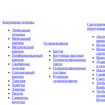
Крепежная техника
Сантехнич
оборудова
Дюбельная
техника
Аксе
Мебельный
ванн
крепеж
Гидроизоляция
Водо
Метрический
Инже
крепеж
Битум
сант
Перфорированный
Битумные мастики
Ван
крепеж
Гидроизоляционные
Душе
Скобянные
смеси
и ог
изделия
Гидроизоляционные
Насо
Специальный
составы
Санф
крепеж
Рулонная
Смес
Такелаж
гидроизоляция
Труб
Хомуты
Кана
Анкеры
Труб
Гвозди
поли
Саморезы,
Водо
шурупы