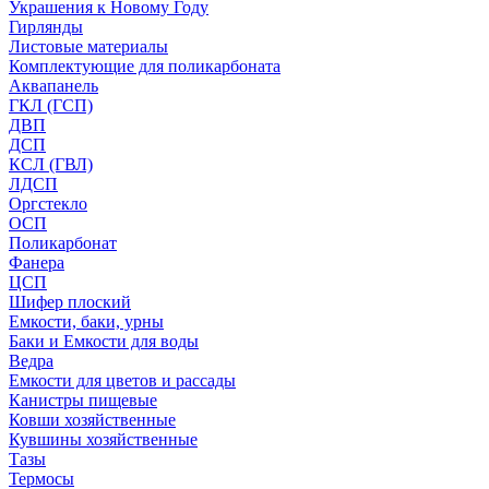
Украшения к Новому Году
Гирлянды
Листовые материалы
Комплектующие для поликарбоната
Аквапанель
ГКЛ (ГСП)
ДВП
ДСП
КСЛ (ГВЛ)
ЛДСП
Оргстекло
ОСП
Поликарбонат
Фанера
ЦСП
Шифер плоский
Емкости, баки, урны
Баки и Емкости для воды
Ведра
Емкости для цветов и рассады
Канистры пищевые
Ковши хозяйственные
Кувшины хозяйственные
Тазы
Термосы