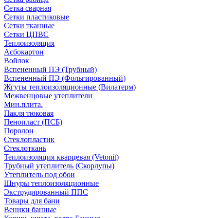
Сетка сварная
Сетки пластиковые
Сетки тканные
Сетки ЦПВС
Теплоизоляция
Асбокартон
Войлок
Вспененный ПЭ (Трубный)
Вспененный ПЭ (Фольгированный)
Жгуты теплоизоляционные (Вилатерм)
Межвенцовые утеплители
Мин.плита.
Пакля тюковая
Пенопласт (ПСБ)
Поролон
Стеклопластик
Стеклоткань
Теплоизоляция кварцевая (Vetonit)
Трубный утеплитель (Скорлупы)
Утеплитель под обои
Шнуры теплоизоляционные
Экструдированный ППС
Товары для бани
Веники банные