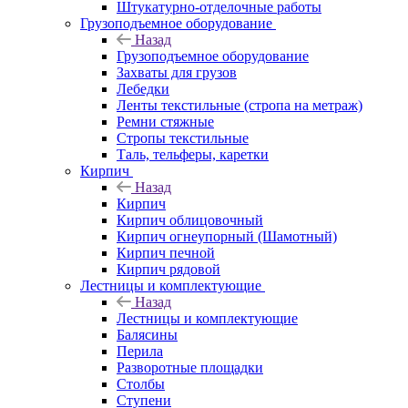
Штукатурно-отделочные работы
Грузоподъемное оборудование
Назад
Грузоподъемное оборудование
Захваты для грузов
Лебедки
Ленты текстильные (стропа на метраж)
Ремни стяжные
Стропы текстильные
Таль, тельферы, каретки
Кирпич
Назад
Кирпич
Кирпич облицовочный
Кирпич огнеупорный (Шамотный)
Кирпич печной
Кирпич рядовой
Лестницы и комплектующие
Назад
Лестницы и комплектующие
Балясины
Перила
Разворотные площадки
Столбы
Ступени