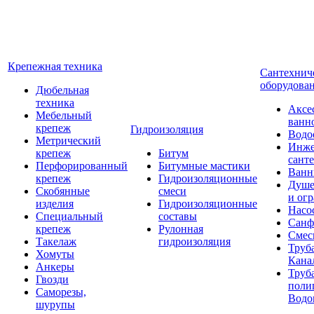
Крепежная техника
Сантехнич
оборудова
Дюбельная
техника
Аксе
Мебельный
ванн
крепеж
Гидроизоляция
Водо
Метрический
Инже
крепеж
Битум
сант
Перфорированный
Битумные мастики
Ван
крепеж
Гидроизоляционные
Душе
Скобянные
смеси
и ог
изделия
Гидроизоляционные
Насо
Специальный
составы
Санф
крепеж
Рулонная
Смес
Такелаж
гидроизоляция
Труб
Хомуты
Кана
Анкеры
Труб
Гвозди
поли
Саморезы,
Водо
шурупы