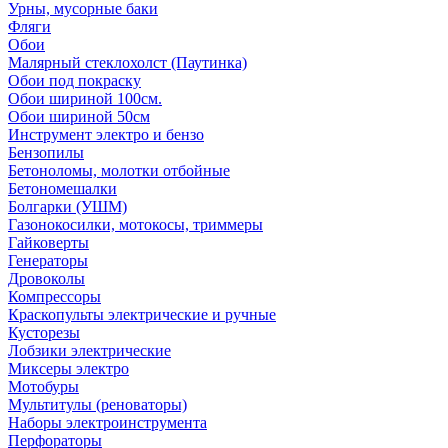
Урны, мусорные баки
Фляги
Обои
Малярный стеклохолст (Паутинка)
Обои под покраску
Обои шириной 100см.
Обои шириной 50см
Инструмент электро и бензо
Бензопилы
Бетоноломы, молотки отбойные
Бетономешалки
Болгарки (УШМ)
Газонокосилки, мотокосы, триммеры
Гайковерты
Генераторы
Дровоколы
Компрессоры
Краскопульты электрические и ручные
Кусторезы
Лобзики электрические
Миксеры электро
Мотобуры
Мультитулы (реноваторы)
Наборы электроинструмента
Перфораторы