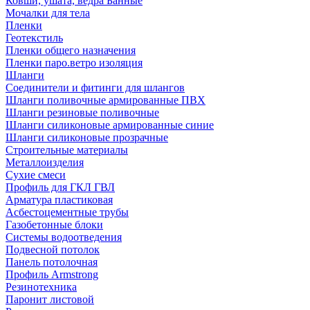
Ковши, ушата, ведра Банные
Мочалки для тела
Пленки
Геотекстиль
Пленки общего назначения
Пленки паро.ветро изоляция
Шланги
Соединители и фитинги для шлангов
Шланги поливочные армированные ПВХ
Шланги резиновые поливочные
Шланги силиконовые армированные синие
Шланги силиконовые прозрачные
Строительные материалы
Металлоизделия
Сухие смеси
Профиль для ГКЛ ГВЛ
Арматура пластиковая
Асбестоцементные трубы
Газобетонные блоки
Системы водоотведения
Подвесной потолок
Панель потолочная
Профиль Armstrong
Резинотехника
Паронит листовой