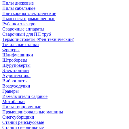
Пилы дисковые
Пилы сабельные
Плиткорезы электрические
Пылесосы промышленные
Рубанки электро
Сварочные аппараты
Сварочный для ПП труб
Термопистолеты (Фен технический)
Точильные станки
Фрезеры
Шлифмашинки
Штроборезы
Шуруповерты
Электропилы
Аудиотехника
Виброплиты
Воздуходувки
Граверы
Измельчители садовые
Мотоблоки
Пилы торцовочные
Прямошлифовальные машины
Снегоуборщики
Станки рейсмусовые
Станки сверлильные