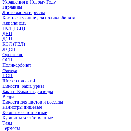
Украшения к Новому Году
Гирлянды
Листовые материалы
Комплектующие для поликарбоната
Аквапанель
ГКЛ (ГСП)
ДВП
ДСП
КСЛ (ГВЛ)
ЛДСП
Оргстекло
ОСП
Поликарбонат
Фанера
ЦСП
Шифер плоский
Емкости, баки, урны
Баки и Емкости для воды
Ведра
Емкости для цветов и рассады
Канистры пищевые
Ковши хозяйственные
Кувшины хозяйственные
Тазы
Термосы