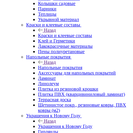
Колышки садовые
Парники
Теплицы
Укрывной материал
Краски и клеевые составы
Назад
Краски и клеевые составы
Клей и Герметики
Лакокрасочные материалы
Пены полиуретановые
Напольные покрытия
Назад
Напольные покрытия
Аксессуары для напольных покрытий
Ламинат
Линолеум
Плитка из резиновой крошки
Плитка ПВХ (кварцивиниловый ламинат)
Террасная доска
Щетинистое покр., резиновые ковры, ПВХ
ковры (м2)
Украшения к Новому Году
Назад
Украшения к Новому Году
Гирлянды