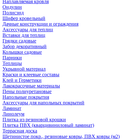
Наплавляемая кровля
Ондулин
Полисэнд
Шифер кровельный
Дачные конструкции и ограждения
Аксессуары для теплиц
Вставки для теплиц
Грядки садовые
Забор декоративный
Колышки садовые
Парники
Теплицы
Укрывной материал
Краски и клеевые составы
Клей и Герметики
Лакокрасочные материалы
Пены полиуретановые
Напольные покрытия
Аксессуары для напольных покрытий
Ламинат
Линолеум
Плитка из резиновой крошки
Плитка ПВХ (кварцивиниловый ламинат)
Террасная доска
Щетинистое покр., резиновые ковры, ПВХ ковры (м2)