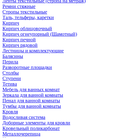
Ленты текстильные (стропа на метраж)
Ремни стяжные
Стропы текстильные
Таль, тельферы, каретки
Кирпич
Кирпич облицовочный
Кирпич огнеупорный (Шамотный)
Кирпич печной
Кирпич рядовой
Лестницы и комплектующие
Балясины
Перила
Разворотные площадки
Столбы
Ступени
Тетива
Мебель для ванных комнат
Зеркала для ванной комнаты
Пенал для ванной комнаты
Тумбы для ванной комнаты
Кровля
Водосливая система
Доборные элементы для кровли
Кровельный поликарбонат
Металлочерепица