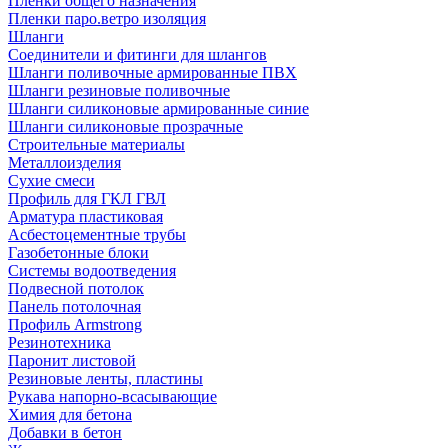
Пленки общего назначения
Пленки паро.ветро изоляция
Шланги
Соединители и фитинги для шлангов
Шланги поливочные армированные ПВХ
Шланги резиновые поливочные
Шланги силиконовые армированные синие
Шланги силиконовые прозрачные
Строительные материалы
Металлоизделия
Сухие смеси
Профиль для ГКЛ ГВЛ
Арматура пластиковая
Асбестоцементные трубы
Газобетонные блоки
Системы водоотведения
Подвесной потолок
Панель потолочная
Профиль Armstrong
Резинотехника
Паронит листовой
Резиновые ленты, пластины
Рукава напорно-всасывающие
Химия для бетона
Добавки в бетон