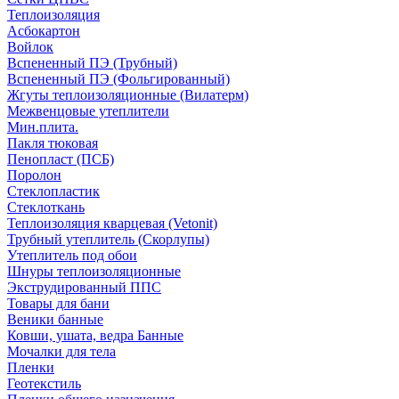
Теплоизоляция
Асбокартон
Войлок
Вспененный ПЭ (Трубный)
Вспененный ПЭ (Фольгированный)
Жгуты теплоизоляционные (Вилатерм)
Межвенцовые утеплители
Мин.плита.
Пакля тюковая
Пенопласт (ПСБ)
Поролон
Стеклопластик
Стеклоткань
Теплоизоляция кварцевая (Vetonit)
Трубный утеплитель (Скорлупы)
Утеплитель под обои
Шнуры теплоизоляционные
Экструдированный ППС
Товары для бани
Веники банные
Ковши, ушата, ведра Банные
Мочалки для тела
Пленки
Геотекстиль