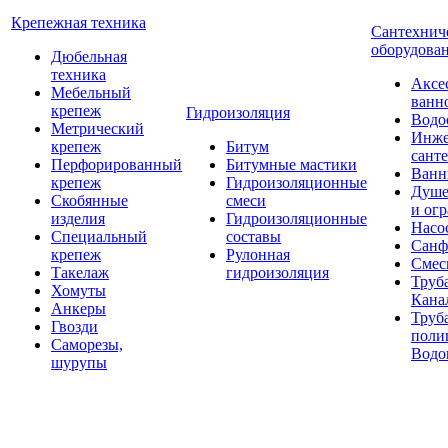
Крепежная техника
Сантехнич
оборудова
Дюбельная
техника
Аксе
Мебельный
ванн
крепеж
Гидроизоляция
Водо
Метрический
Инже
крепеж
Битум
сант
Перфорированный
Битумные мастики
Ван
крепеж
Гидроизоляционные
Душе
Скобянные
смеси
и ог
изделия
Гидроизоляционные
Насо
Специальный
составы
Санф
крепеж
Рулонная
Смес
Такелаж
гидроизоляция
Труб
Хомуты
Кана
Анкеры
Труб
Гвозди
поли
Саморезы,
Водо
шурупы