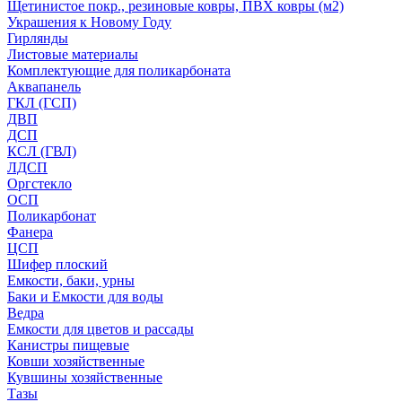
Щетинистое покр., резиновые ковры, ПВХ ковры (м2)
Украшения к Новому Году
Гирлянды
Листовые материалы
Комплектующие для поликарбоната
Аквапанель
ГКЛ (ГСП)
ДВП
ДСП
КСЛ (ГВЛ)
ЛДСП
Оргстекло
ОСП
Поликарбонат
Фанера
ЦСП
Шифер плоский
Емкости, баки, урны
Баки и Емкости для воды
Ведра
Емкости для цветов и рассады
Канистры пищевые
Ковши хозяйственные
Кувшины хозяйственные
Тазы