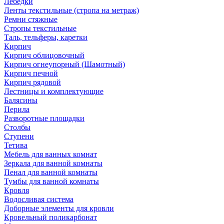
Лебедки
Ленты текстильные (стропа на метраж)
Ремни стяжные
Стропы текстильные
Таль, тельферы, каретки
Кирпич
Кирпич облицовочный
Кирпич огнеупорный (Шамотный)
Кирпич печной
Кирпич рядовой
Лестницы и комплектующие
Балясины
Перила
Разворотные площадки
Столбы
Ступени
Тетива
Мебель для ванных комнат
Зеркала для ванной комнаты
Пенал для ванной комнаты
Тумбы для ванной комнаты
Кровля
Водосливая система
Доборные элементы для кровли
Кровельный поликарбонат