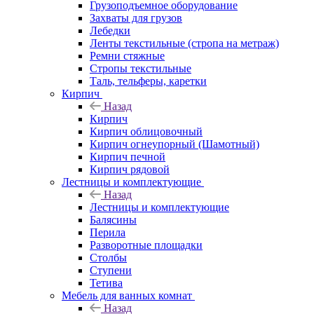
Грузоподъемное оборудование
Захваты для грузов
Лебедки
Ленты текстильные (стропа на метраж)
Ремни стяжные
Стропы текстильные
Таль, тельферы, каретки
Кирпич
Назад
Кирпич
Кирпич облицовочный
Кирпич огнеупорный (Шамотный)
Кирпич печной
Кирпич рядовой
Лестницы и комплектующие
Назад
Лестницы и комплектующие
Балясины
Перила
Разворотные площадки
Столбы
Ступени
Тетива
Мебель для ванных комнат
Назад