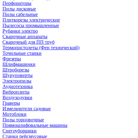
Перфораторы
Пилы дисковые
Пилы сабельные
Плиткорезы электрические
Пылесосы промышленные
Рубанки электро
Сварочные аппараты
Сварочный для ПП труб
Термопистолеты (Фен технический)
Точильные станки
Фрезеры
Шлифмашинки
Штроборезы
Шуруповерты
Электропилы
Аудиотехника
Виброплиты
Воздуходувки
Граверы
Измельчители садовые
Мотоблоки
Пилы торцовочные
Прямошлифовальные машины
Снегоуборщики
Станки рейсмусовые