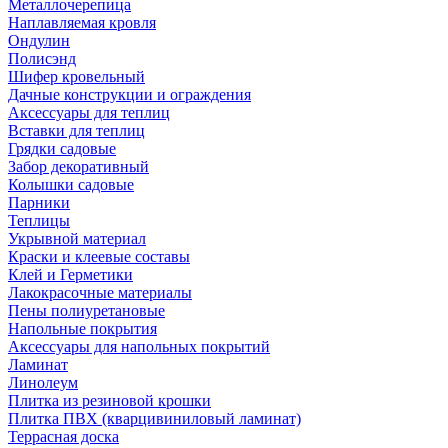
Металлочерепица
Наплавляемая кровля
Ондулин
Полисэнд
Шифер кровельный
Дачные конструкции и ограждения
Аксессуары для теплиц
Вставки для теплиц
Грядки садовые
Забор декоративный
Колышки садовые
Парники
Теплицы
Укрывной материал
Краски и клеевые составы
Клей и Герметики
Лакокрасочные материалы
Пены полиуретановые
Напольные покрытия
Аксессуары для напольных покрытий
Ламинат
Линолеум
Плитка из резиновой крошки
Плитка ПВХ (кварцивиниловый ламинат)
Террасная доска