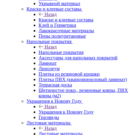
Укрывной материал
Краски и клеевые составы
Назад
Краски и клеевые составы
Клей и Герметики
Лакокрасочные материалы
Пены полиуретановые
Напольные покрытия
Назад
Напольные покрытия
Аксессуары для напольных покрытий
Ламинат
Линолеум
Плитка из резиновой крошки
Плитка ПВХ (кварцивиниловый ламинат)
Террасная доска
Щетинистое покр., резиновые ковры, ПВХ
ковры (м2)
Украшения к Новому Году
Назад
Украшения к Новому Году
Гирлянды
Листовые материалы
Назад
Листовые материалы