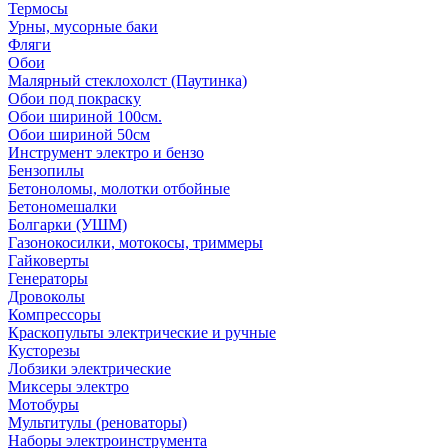
Термосы
Урны, мусорные баки
Фляги
Обои
Малярный стеклохолст (Паутинка)
Обои под покраску
Обои шириной 100см.
Обои шириной 50см
Инструмент электро и бензо
Бензопилы
Бетоноломы, молотки отбойные
Бетономешалки
Болгарки (УШМ)
Газонокосилки, мотокосы, триммеры
Гайковерты
Генераторы
Дровоколы
Компрессоры
Краскопульты электрические и ручные
Кусторезы
Лобзики электрические
Миксеры электро
Мотобуры
Мультитулы (реноваторы)
Наборы электроинструмента