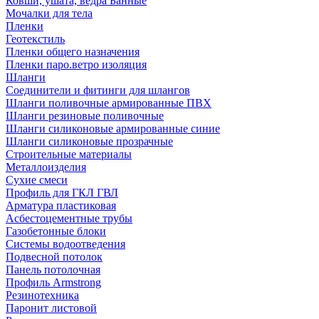
Ковши, ушата, ведра Банные
Мочалки для тела
Пленки
Геотекстиль
Пленки общего назначения
Пленки паро.ветро изоляция
Шланги
Соединители и фитинги для шлангов
Шланги поливочные армированные ПВХ
Шланги резиновые поливочные
Шланги силиконовые армированные синие
Шланги силиконовые прозрачные
Строительные материалы
Металлоизделия
Сухие смеси
Профиль для ГКЛ ГВЛ
Арматура пластиковая
Асбестоцементные трубы
Газобетонные блоки
Системы водоотведения
Подвесной потолок
Панель потолочная
Профиль Armstrong
Резинотехника
Паронит листовой