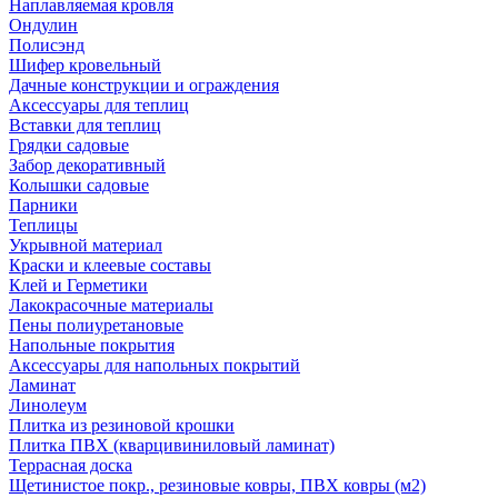
Наплавляемая кровля
Ондулин
Полисэнд
Шифер кровельный
Дачные конструкции и ограждения
Аксессуары для теплиц
Вставки для теплиц
Грядки садовые
Забор декоративный
Колышки садовые
Парники
Теплицы
Укрывной материал
Краски и клеевые составы
Клей и Герметики
Лакокрасочные материалы
Пены полиуретановые
Напольные покрытия
Аксессуары для напольных покрытий
Ламинат
Линолеум
Плитка из резиновой крошки
Плитка ПВХ (кварцивиниловый ламинат)
Террасная доска
Щетинистое покр., резиновые ковры, ПВХ ковры (м2)