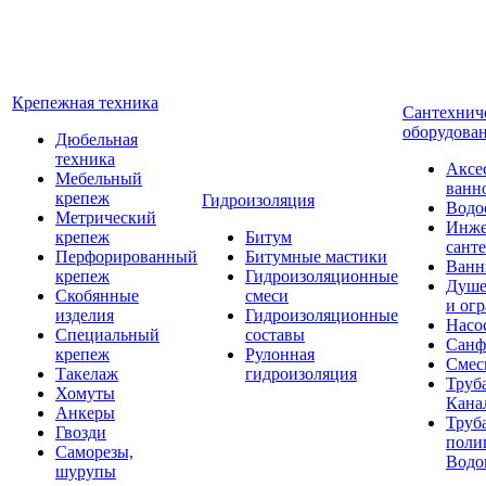
Крепежная техника
Сантехнич
оборудова
Дюбельная
техника
Аксе
Мебельный
ванн
крепеж
Гидроизоляция
Водо
Метрический
Инже
крепеж
Битум
сант
Перфорированный
Битумные мастики
Ван
крепеж
Гидроизоляционные
Душе
Скобянные
смеси
и ог
изделия
Гидроизоляционные
Насо
Специальный
составы
Санф
крепеж
Рулонная
Смес
Такелаж
гидроизоляция
Труб
Хомуты
Кана
Анкеры
Труб
Гвозди
поли
Саморезы,
Водо
шурупы