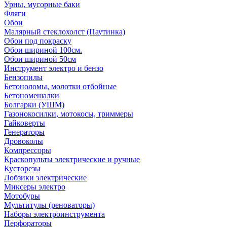
Урны, мусорные баки
Фляги
Обои
Малярный стеклохолст (Паутинка)
Обои под покраску
Обои шириной 100см.
Обои шириной 50см
Инструмент электро и бензо
Бензопилы
Бетоноломы, молотки отбойные
Бетономешалки
Болгарки (УШМ)
Газонокосилки, мотокосы, триммеры
Гайковерты
Генераторы
Дровоколы
Компрессоры
Краскопульты электрические и ручные
Кусторезы
Лобзики электрические
Миксеры электро
Мотобуры
Мультитулы (реноваторы)
Наборы электроинструмента
Перфораторы