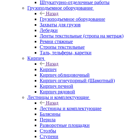
Штукатурно-отделочные работы
Грузоподъемное оборудование
Назад
Грузоподъемное оборудование
Захваты для грузов
Лебедки
Ленты текстильные (стропа на метраж)
Ремни стяжные
Стропы текстильные
Таль, тельферы, каретки
Кирпич
Назад
Кирпич
Кирпич облицовочный
Кирпич огнеупорный (Шамотный)
Кирпич печной
Кирпич рядовой
Лестницы и комплектующие
Назад
Лестницы и комплектующие
Балясины
Перила
Разворотные площадки
Столбы
Ступени