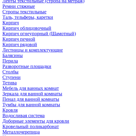
Ленты текстильные (стропа на метраж)
Ремни стяжные
Стропы текстильные
Таль, тельферы, каретки
Кирпич
Кирпич облицовочный
Кирпич огнеупорный (Шамотный)
Кирпич печной
Кирпич рядовой
Лестницы и комплектующие
Балясины
Перила
Разворотные площадки
Столбы
Ступени
Тетива
Мебель для ванных комнат
Зеркала для ванной комнаты
Пенал для ванной комнаты
Тумбы для ванной комнаты
Кровля
Водосливая система
Доборные элементы для кровли
Кровельный поликарбонат
Металлочерепица