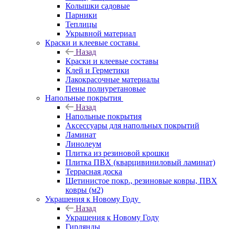
Колышки садовые
Парники
Теплицы
Укрывной материал
Краски и клеевые составы
Назад
Краски и клеевые составы
Клей и Герметики
Лакокрасочные материалы
Пены полиуретановые
Напольные покрытия
Назад
Напольные покрытия
Аксессуары для напольных покрытий
Ламинат
Линолеум
Плитка из резиновой крошки
Плитка ПВХ (кварцивиниловый ламинат)
Террасная доска
Щетинистое покр., резиновые ковры, ПВХ
ковры (м2)
Украшения к Новому Году
Назад
Украшения к Новому Году
Гирлянды