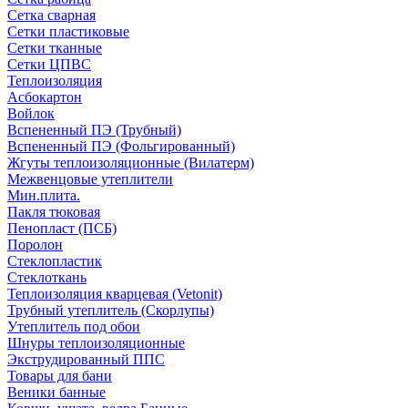
Сетка сварная
Сетки пластиковые
Сетки тканные
Сетки ЦПВС
Теплоизоляция
Асбокартон
Войлок
Вспененный ПЭ (Трубный)
Вспененный ПЭ (Фольгированный)
Жгуты теплоизоляционные (Вилатерм)
Межвенцовые утеплители
Мин.плита.
Пакля тюковая
Пенопласт (ПСБ)
Поролон
Стеклопластик
Стеклоткань
Теплоизоляция кварцевая (Vetonit)
Трубный утеплитель (Скорлупы)
Утеплитель под обои
Шнуры теплоизоляционные
Экструдированный ППС
Товары для бани
Веники банные