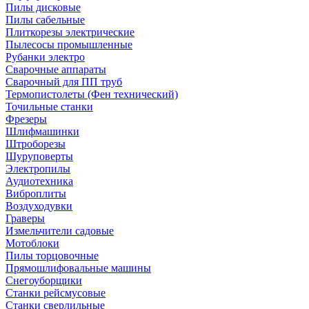
Пилы дисковые
Пилы сабельные
Плиткорезы электрические
Пылесосы промышленные
Рубанки электро
Сварочные аппараты
Сварочный для ПП труб
Термопистолеты (Фен технический)
Точильные станки
Фрезеры
Шлифмашинки
Штроборезы
Шуруповерты
Электропилы
Аудиотехника
Виброплиты
Воздуходувки
Граверы
Измельчители садовые
Мотоблоки
Пилы торцовочные
Прямошлифовальные машины
Снегоуборщики
Станки рейсмусовые
Станки сверлильные