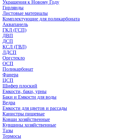
Украшения к Новому Году
Гирлянды
Листовые материалы
Комплектующие для поликарбоната
Аквапанель
ГКЛ (ГСП)
ДВП
ДСП
КСЛ (ГВЛ)
ЛДСП
Оргстекло
ОСП
Поликарбонат
Фанера
ЦСП
Шифер плоский
Емкости, баки, урны
Баки и Емкости для воды
Ведра
Емкости для цветов и рассады
Канистры пищевые
Ковши хозяйственные
Кувшины хозяйственные
Тазы
Термосы