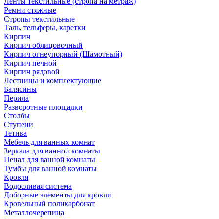
Ленты текстильные (стропа на метраж)
Ремни стяжные
Стропы текстильные
Таль, тельферы, каретки
Кирпич
Кирпич облицовочный
Кирпич огнеупорный (Шамотный)
Кирпич печной
Кирпич рядовой
Лестницы и комплектующие
Балясины
Перила
Разворотные площадки
Столбы
Ступени
Тетива
Мебель для ванных комнат
Зеркала для ванной комнаты
Пенал для ванной комнаты
Тумбы для ванной комнаты
Кровля
Водосливая система
Доборные элементы для кровли
Кровельный поликарбонат
Металлочерепица