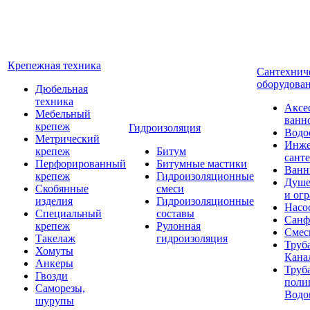
Крепежная техника
Сантехнич
оборудова
Дюбельная
техника
Аксе
Мебельный
ванн
крепеж
Гидроизоляция
Водо
Метрический
Инже
крепеж
Битум
сант
Перфорированный
Битумные мастики
Ван
крепеж
Гидроизоляционные
Душе
Скобянные
смеси
и ог
изделия
Гидроизоляционные
Насо
Специальный
составы
Санф
крепеж
Рулонная
Смес
Такелаж
гидроизоляция
Труб
Хомуты
Кана
Анкеры
Труб
Гвозди
поли
Саморезы,
Водо
шурупы