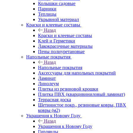
Колышки садовые
Парники
Теплицы
Укрывной материал
Краски и клеевые составы
Назад
Краски и клеевые составы
Клей и Герметики
Лакокрасочные материалы
Пены полиуретановые
Напольные покрытия
Назад
Напольные покрытия
Аксессуары для напольных покрытий
Ламинат
Линолеум
Плитка из резиновой крошки
Плитка ПВХ (кварцивиниловый ламинат)
Террасная доска
Щетинистое покр., резиновые ковры, ПВХ
ковры (м2)
Украшения к Новому Году
Назад
Украшения к Новому Году
Гирлянды