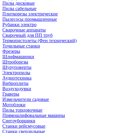
Пилы дисковые
Пилы сабельные
Плиткорезы электрические
Пылесосы промышленные
Рубанки электро
Сварочные аппараты
Сварочный для ПП труб
Термопистолеты (Фен технический)
Точильные станки
Фрезеры
Шлифмашинки
Штроборезы
Шуруповерты
Электропилы
Аудиотехника
Виброплиты
Воздуходувки
Граверы
Измельчители садовые
Мотоблоки
Пилы торцовочные
Прямошлифовальные машины
Снегоуборщики
Станки рейсмусовые
Станки сверлильные