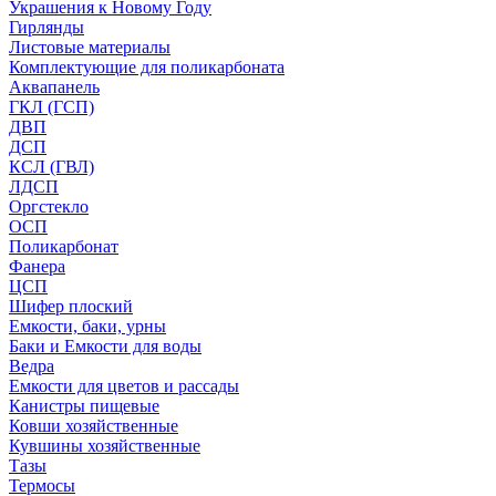
Украшения к Новому Году
Гирлянды
Листовые материалы
Комплектующие для поликарбоната
Аквапанель
ГКЛ (ГСП)
ДВП
ДСП
КСЛ (ГВЛ)
ЛДСП
Оргстекло
ОСП
Поликарбонат
Фанера
ЦСП
Шифер плоский
Емкости, баки, урны
Баки и Емкости для воды
Ведра
Емкости для цветов и рассады
Канистры пищевые
Ковши хозяйственные
Кувшины хозяйственные
Тазы
Термосы