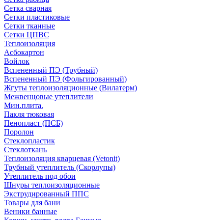
Сетка сварная
Сетки пластиковые
Сетки тканные
Сетки ЦПВС
Теплоизоляция
Асбокартон
Войлок
Вспененный ПЭ (Трубный)
Вспененный ПЭ (Фольгированный)
Жгуты теплоизоляционные (Вилатерм)
Межвенцовые утеплители
Мин.плита.
Пакля тюковая
Пенопласт (ПСБ)
Поролон
Стеклопластик
Стеклоткань
Теплоизоляция кварцевая (Vetonit)
Трубный утеплитель (Скорлупы)
Утеплитель под обои
Шнуры теплоизоляционные
Экструдированный ППС
Товары для бани
Веники банные