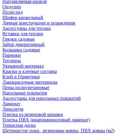
Наплавляемая кровля
Ондулин
Полисэнд
Шифер кровельный
Дачные конструкции и ограждения
Аксессуары для теплиц
Вставки для теплиц
Грядки садовые
Забор декоративный
Колышки садовые
Парники
Теплицы
Укрывной материал
Краски и клеевые составы
Клей и Герметики
Лакокрасочные материалы
Пены полиуретановые
Напольные покрытия
Аксессуары для напольных покрытий
Ламинат
Линолеум
Плитка из резиновой крошки
Плитка ПВХ (кварцивиниловый ламинат)
Террасная доска
Щетинистое покр., резиновые ковры, ПВХ ковры (м2)