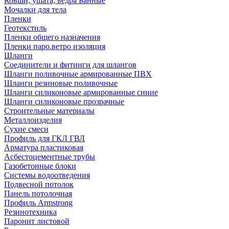
Ковши, ушата, ведра Банные
Мочалки для тела
Пленки
Геотекстиль
Пленки общего назначения
Пленки паро.ветро изоляция
Шланги
Соединители и фитинги для шлангов
Шланги поливочные армированные ПВХ
Шланги резиновые поливочные
Шланги силиконовые армированные синие
Шланги силиконовые прозрачные
Строительные материалы
Металлоизделия
Сухие смеси
Профиль для ГКЛ ГВЛ
Арматура пластиковая
Асбестоцементные трубы
Газобетонные блоки
Системы водоотведения
Подвесной потолок
Панель потолочная
Профиль Armstrong
Резинотехника
Паронит листовой