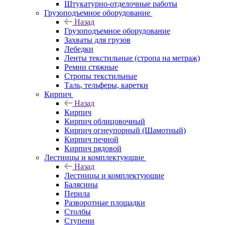
Штукатурно-отделочные работы
Грузоподъемное оборудование
Назад
Грузоподъемное оборудование
Захваты для грузов
Лебедки
Ленты текстильные (стропа на метраж)
Ремни стяжные
Стропы текстильные
Таль, тельферы, каретки
Кирпич
Назад
Кирпич
Кирпич облицовочный
Кирпич огнеупорный (Шамотный)
Кирпич печной
Кирпич рядовой
Лестницы и комплектующие
Назад
Лестницы и комплектующие
Балясины
Перила
Разворотные площадки
Столбы
Ступени