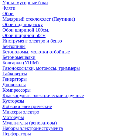
Урны, мусорные баки
Фляги
Обои
Малярный стеклохолст (Паутинка)
Обои под покраску
Обои шириной 100см.
Обои шириной 50см
Инструмент электро и бензо
Бензопилы
Бетоноломы, молотки отбойные
Бетономешалки
Болгарки (УШМ)
Газонокосилки, мотокосы, триммеры
Гайковерты
Генераторы
Дровоколы
Компрессоры
Краскопульты электрические и ручные
Кусторезы
Лобзики электрические
Миксеры электро
Мотобуры
Мультитулы (реноваторы)
Наборы электроинструмента
Перфораторы