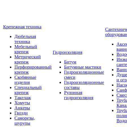
Крепежная техника
Сантехнич
оборудова
Дюбельная
техника
Аксе
Мебельный
ванн
крепеж
Гидроизоляция
Водо
Метрический
Инже
крепеж
Битум
сант
Перфорированный
Битумные мастики
Ван
крепеж
Гидроизоляционные
Душе
Скобянные
смеси
и ог
изделия
Гидроизоляционные
Насо
Специальный
составы
Санф
крепеж
Рулонная
Смес
Такелаж
гидроизоляция
Труб
Хомуты
Кана
Анкеры
Труб
Гвозди
поли
Саморезы,
Водо
шурупы