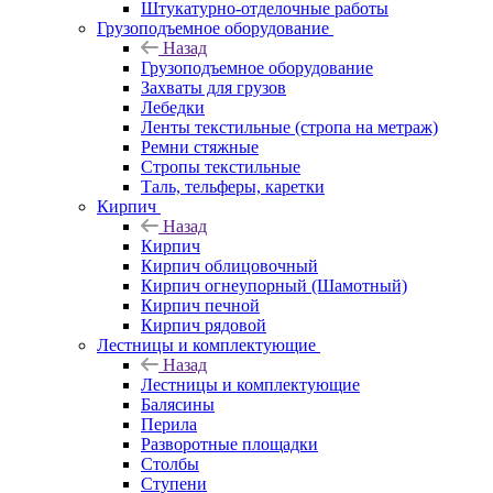
Штукатурно-отделочные работы
Грузоподъемное оборудование
Назад
Грузоподъемное оборудование
Захваты для грузов
Лебедки
Ленты текстильные (стропа на метраж)
Ремни стяжные
Стропы текстильные
Таль, тельферы, каретки
Кирпич
Назад
Кирпич
Кирпич облицовочный
Кирпич огнеупорный (Шамотный)
Кирпич печной
Кирпич рядовой
Лестницы и комплектующие
Назад
Лестницы и комплектующие
Балясины
Перила
Разворотные площадки
Столбы
Ступени