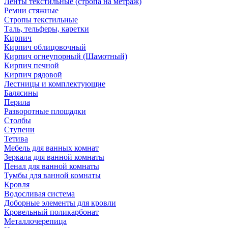
Ленты текстильные (стропа на метраж)
Ремни стяжные
Стропы текстильные
Таль, тельферы, каретки
Кирпич
Кирпич облицовочный
Кирпич огнеупорный (Шамотный)
Кирпич печной
Кирпич рядовой
Лестницы и комплектующие
Балясины
Перила
Разворотные площадки
Столбы
Ступени
Тетива
Мебель для ванных комнат
Зеркала для ванной комнаты
Пенал для ванной комнаты
Тумбы для ванной комнаты
Кровля
Водосливая система
Доборные элементы для кровли
Кровельный поликарбонат
Металлочерепица