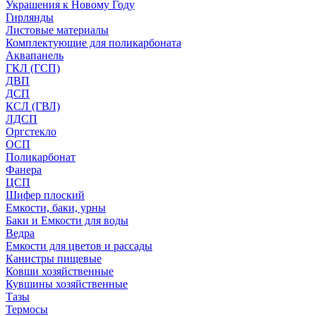
Украшения к Новому Году
Гирлянды
Листовые материалы
Комплектующие для поликарбоната
Аквапанель
ГКЛ (ГСП)
ДВП
ДСП
КСЛ (ГВЛ)
ЛДСП
Оргстекло
ОСП
Поликарбонат
Фанера
ЦСП
Шифер плоский
Емкости, баки, урны
Баки и Емкости для воды
Ведра
Емкости для цветов и рассады
Канистры пищевые
Ковши хозяйственные
Кувшины хозяйственные
Тазы
Термосы