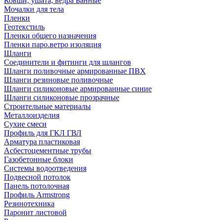
Ковши, ушата, ведра Банные
Мочалки для тела
Пленки
Геотекстиль
Пленки общего назначения
Пленки паро.ветро изоляция
Шланги
Соединители и фитинги для шлангов
Шланги поливочные армированные ПВХ
Шланги резиновые поливочные
Шланги силиконовые армированные синие
Шланги силиконовые прозрачные
Строительные материалы
Металлоизделия
Сухие смеси
Профиль для ГКЛ ГВЛ
Арматура пластиковая
Асбестоцементные трубы
Газобетонные блоки
Системы водоотведения
Подвесной потолок
Панель потолочная
Профиль Armstrong
Резинотехника
Паронит листовой