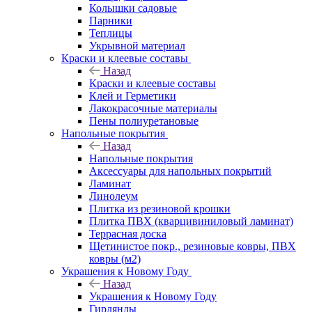
Колышки садовые
Парники
Теплицы
Укрывной материал
Краски и клеевые составы
Назад
Краски и клеевые составы
Клей и Герметики
Лакокрасочные материалы
Пены полиуретановые
Напольные покрытия
Назад
Напольные покрытия
Аксессуары для напольных покрытий
Ламинат
Линолеум
Плитка из резиновой крошки
Плитка ПВХ (кварцивиниловый ламинат)
Террасная доска
Щетинистое покр., резиновые ковры, ПВХ
ковры (м2)
Украшения к Новому Году
Назад
Украшения к Новому Году
Гирлянды