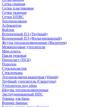
Сетка сварная
Сетки пластиковые
Сетки тканные
Сетки ЦПВС
Теплоизоляция
Асбокартон
Войлок
Вспененный ПЭ (Трубный)
Вспененный ПЭ (Фольгированный)
Жгуты теплоизоляционные (Вилатерм)
Межвенцовые утеплители
Мин.плита.
Пакля тюковая
Пенопласт (ПСБ)
Поролон
Стеклопластик
Стеклоткань
Теплоизоляция кварцевая (Vetonit)
Трубный утеплитель (Скорлупы)
Утеплитель под обои
Шнуры теплоизоляционные
Экструдированный ППС
Товары для бани
Веники банные