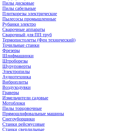
Пилы дисковые
Пилы сабельные
Плиткорезы электрические
Пылесосы промышленные
Рубанки электро
Сварочные аппараты
Сварочный для ПП труб
Термопистолеты (Фен технический)
Точильные станки
Фрезеры
Шлифмашинки
Штроборезы
Шуруповерты
Электропилы
Аудиотехника
Виброплиты
Воздуходувки
Граверы
Измельчители садовые
Мотоблоки
Пилы торцовочные
Прямошлифовальные машины
Снегоуборщики
Станки рейсмусовые
Станки сверлильные