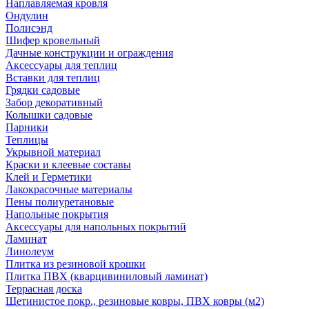
Наплавляемая кровля
Ондулин
Полисэнд
Шифер кровельный
Дачные конструкции и ограждения
Аксессуары для теплиц
Вставки для теплиц
Грядки садовые
Забор декоративный
Колышки садовые
Парники
Теплицы
Укрывной материал
Краски и клеевые составы
Клей и Герметики
Лакокрасочные материалы
Пены полиуретановые
Напольные покрытия
Аксессуары для напольных покрытий
Ламинат
Линолеум
Плитка из резиновой крошки
Плитка ПВХ (кварцивиниловый ламинат)
Террасная доска
Щетинистое покр., резиновые ковры, ПВХ ковры (м2)