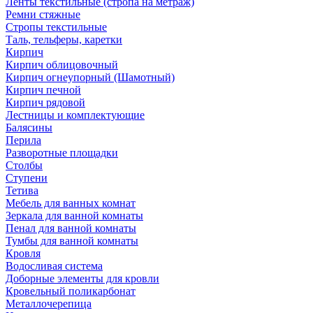
Ленты текстильные (стропа на метраж)
Ремни стяжные
Стропы текстильные
Таль, тельферы, каретки
Кирпич
Кирпич облицовочный
Кирпич огнеупорный (Шамотный)
Кирпич печной
Кирпич рядовой
Лестницы и комплектующие
Балясины
Перила
Разворотные площадки
Столбы
Ступени
Тетива
Мебель для ванных комнат
Зеркала для ванной комнаты
Пенал для ванной комнаты
Тумбы для ванной комнаты
Кровля
Водосливая система
Доборные элементы для кровли
Кровельный поликарбонат
Металлочерепица