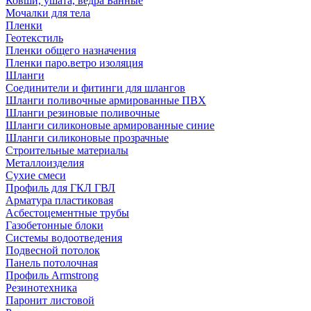
Ковши, ушата, ведра Банные
Мочалки для тела
Пленки
Геотекстиль
Пленки общего назначения
Пленки паро.ветро изоляция
Шланги
Соединители и фитинги для шлангов
Шланги поливочные армированные ПВХ
Шланги резиновые поливочные
Шланги силиконовые армированные синие
Шланги силиконовые прозрачные
Строительные материалы
Металлоизделия
Сухие смеси
Профиль для ГКЛ ГВЛ
Арматура пластиковая
Асбестоцементные трубы
Газобетонные блоки
Системы водоотведения
Подвесной потолок
Панель потолочная
Профиль Armstrong
Резинотехника
Паронит листовой