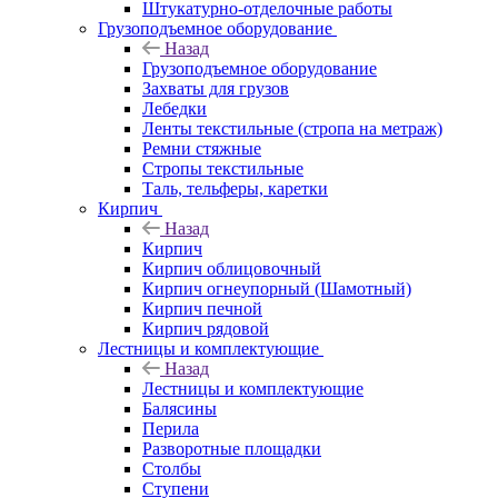
Штукатурно-отделочные работы
Грузоподъемное оборудование
Назад
Грузоподъемное оборудование
Захваты для грузов
Лебедки
Ленты текстильные (стропа на метраж)
Ремни стяжные
Стропы текстильные
Таль, тельферы, каретки
Кирпич
Назад
Кирпич
Кирпич облицовочный
Кирпич огнеупорный (Шамотный)
Кирпич печной
Кирпич рядовой
Лестницы и комплектующие
Назад
Лестницы и комплектующие
Балясины
Перила
Разворотные площадки
Столбы
Ступени