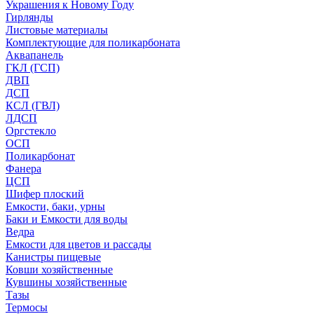
Украшения к Новому Году
Гирлянды
Листовые материалы
Комплектующие для поликарбоната
Аквапанель
ГКЛ (ГСП)
ДВП
ДСП
КСЛ (ГВЛ)
ЛДСП
Оргстекло
ОСП
Поликарбонат
Фанера
ЦСП
Шифер плоский
Емкости, баки, урны
Баки и Емкости для воды
Ведра
Емкости для цветов и рассады
Канистры пищевые
Ковши хозяйственные
Кувшины хозяйственные
Тазы
Термосы