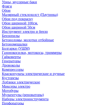
Урны, мусорные баки
Фляги
Обои
Малярный стеклохолст (Паутинка)
Обои под покраску
Обои шириной 100см.
Обои шириной 50см
Инструмент электро и бензо
Бензопилы
Бетоноломы, молотки отбойные
Бетономешалки
Болгарки (УШМ)
Газонокосилки, мотокосы, триммеры
Гайковерты
Генераторы
Дровоколы
Компрессоры
Краскопульты электрические и ручные
Кусторезы
Лобзики электрические
Миксеры электро
Мотобуры
Мультитулы (реноваторы)
Наборы электроинструмента
Перфораторы