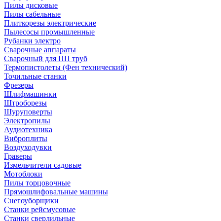
Пилы дисковые
Пилы сабельные
Плиткорезы электрические
Пылесосы промышленные
Рубанки электро
Сварочные аппараты
Сварочный для ПП труб
Термопистолеты (Фен технический)
Точильные станки
Фрезеры
Шлифмашинки
Штроборезы
Шуруповерты
Электропилы
Аудиотехника
Виброплиты
Воздуходувки
Граверы
Измельчители садовые
Мотоблоки
Пилы торцовочные
Прямошлифовальные машины
Снегоуборщики
Станки рейсмусовые
Станки сверлильные