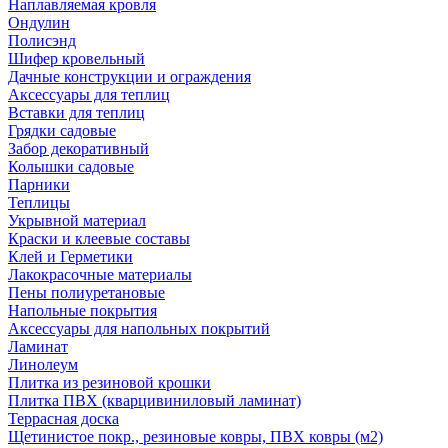
Наплавляемая кровля
Ондулин
Полисэнд
Шифер кровельный
Дачные конструкции и ограждения
Аксессуары для теплиц
Вставки для теплиц
Грядки садовые
Забор декоративный
Колышки садовые
Парники
Теплицы
Укрывной материал
Краски и клеевые составы
Клей и Герметики
Лакокрасочные материалы
Пены полиуретановые
Напольные покрытия
Аксессуары для напольных покрытий
Ламинат
Линолеум
Плитка из резиновой крошки
Плитка ПВХ (кварцивиниловый ламинат)
Террасная доска
Щетинистое покр., резиновые ковры, ПВХ ковры (м2)