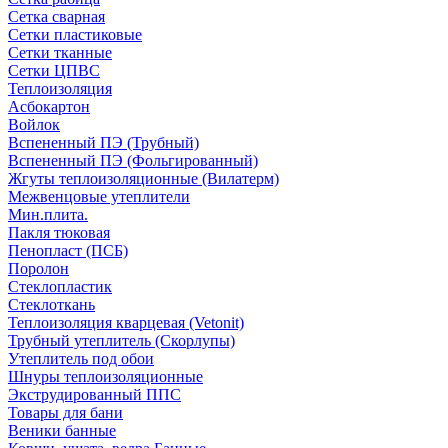
Сетка сварная
Сетки пластиковые
Сетки тканные
Сетки ЦПВС
Теплоизоляция
Асбокартон
Войлок
Вспененный ПЭ (Трубный)
Вспененный ПЭ (Фольгированный)
Жгуты теплоизоляционные (Вилатерм)
Межвенцовые утеплители
Мин.плита.
Пакля тюковая
Пенопласт (ПСБ)
Поролон
Стеклопластик
Стеклоткань
Теплоизоляция кварцевая (Vetonit)
Трубный утеплитель (Скорлупы)
Утеплитель под обои
Шнуры теплоизоляционные
Экструдированный ППС
Товары для бани
Веники банные