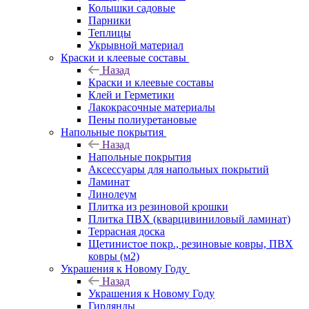
Колышки садовые
Парники
Теплицы
Укрывной материал
Краски и клеевые составы
Назад
Краски и клеевые составы
Клей и Герметики
Лакокрасочные материалы
Пены полиуретановые
Напольные покрытия
Назад
Напольные покрытия
Аксессуары для напольных покрытий
Ламинат
Линолеум
Плитка из резиновой крошки
Плитка ПВХ (кварцивиниловый ламинат)
Террасная доска
Щетинистое покр., резиновые ковры, ПВХ
ковры (м2)
Украшения к Новому Году
Назад
Украшения к Новому Году
Гирлянды