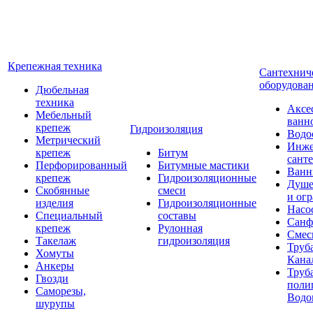
Крепежная техника
Сантехнич
оборудова
Дюбельная
техника
Аксе
Мебельный
ванн
крепеж
Гидроизоляция
Водо
Метрический
Инже
крепеж
Битум
сант
Перфорированный
Битумные мастики
Ван
крепеж
Гидроизоляционные
Душе
Скобянные
смеси
и ог
изделия
Гидроизоляционные
Насо
Специальный
составы
Санф
крепеж
Рулонная
Смес
Такелаж
гидроизоляция
Труб
Хомуты
Кана
Анкеры
Труб
Гвозди
поли
Саморезы,
Водо
шурупы