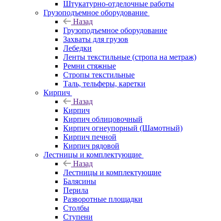
Штукатурно-отделочные работы
Грузоподъемное оборудование
Назад
Грузоподъемное оборудование
Захваты для грузов
Лебедки
Ленты текстильные (стропа на метраж)
Ремни стяжные
Стропы текстильные
Таль, тельферы, каретки
Кирпич
Назад
Кирпич
Кирпич облицовочный
Кирпич огнеупорный (Шамотный)
Кирпич печной
Кирпич рядовой
Лестницы и комплектующие
Назад
Лестницы и комплектующие
Балясины
Перила
Разворотные площадки
Столбы
Ступени