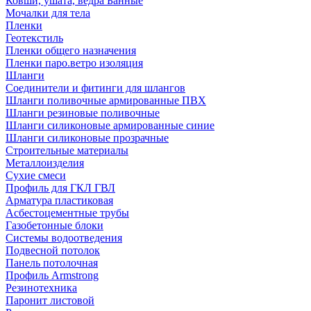
Ковши, ушата, ведра Банные
Мочалки для тела
Пленки
Геотекстиль
Пленки общего назначения
Пленки паро.ветро изоляция
Шланги
Соединители и фитинги для шлангов
Шланги поливочные армированные ПВХ
Шланги резиновые поливочные
Шланги силиконовые армированные синие
Шланги силиконовые прозрачные
Строительные материалы
Металлоизделия
Сухие смеси
Профиль для ГКЛ ГВЛ
Арматура пластиковая
Асбестоцементные трубы
Газобетонные блоки
Системы водоотведения
Подвесной потолок
Панель потолочная
Профиль Armstrong
Резинотехника
Паронит листовой