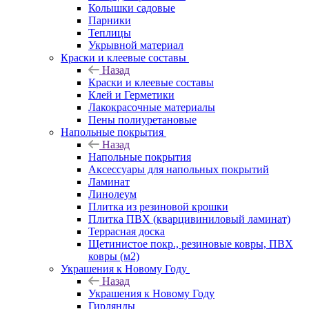
Колышки садовые
Парники
Теплицы
Укрывной материал
Краски и клеевые составы
Назад
Краски и клеевые составы
Клей и Герметики
Лакокрасочные материалы
Пены полиуретановые
Напольные покрытия
Назад
Напольные покрытия
Аксессуары для напольных покрытий
Ламинат
Линолеум
Плитка из резиновой крошки
Плитка ПВХ (кварцивиниловый ламинат)
Террасная доска
Щетинистое покр., резиновые ковры, ПВХ
ковры (м2)
Украшения к Новому Году
Назад
Украшения к Новому Году
Гирлянды