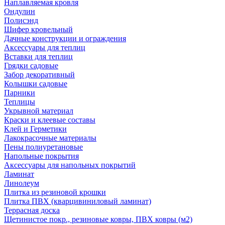
Наплавляемая кровля
Ондулин
Полисэнд
Шифер кровельный
Дачные конструкции и ограждения
Аксессуары для теплиц
Вставки для теплиц
Грядки садовые
Забор декоративный
Колышки садовые
Парники
Теплицы
Укрывной материал
Краски и клеевые составы
Клей и Герметики
Лакокрасочные материалы
Пены полиуретановые
Напольные покрытия
Аксессуары для напольных покрытий
Ламинат
Линолеум
Плитка из резиновой крошки
Плитка ПВХ (кварцивиниловый ламинат)
Террасная доска
Щетинистое покр., резиновые ковры, ПВХ ковры (м2)