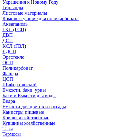
Украшения к Новому Году
Гирлянды
Листовые материалы
Комплектующие для поликарбоната
Аквапанель
ГКЛ (ГСП)
ДВП
ДСП
КСЛ (ГВЛ)
ЛДСП
Оргстекло
ОСП
Поликарбонат
Фанера
ЦСП
Шифер плоский
Емкости, баки, урны
Баки и Емкости для воды
Ведра
Емкости для цветов и рассады
Канистры пищевые
Ковши хозяйственные
Кувшины хозяйственные
Тазы
Термосы