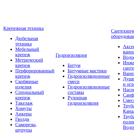
Крепежная техника
Сантехнич
оборудова
Дюбельная
техника
Аксе
Мебельный
ванн
крепеж
Гидроизоляция
Водо
Метрический
Инже
крепеж
Битум
сант
Перфорированный
Битумные мастики
Ван
крепеж
Гидроизоляционные
Душе
Скобянные
смеси
и ог
изделия
Гидроизоляционные
Насо
Специальный
составы
Санф
крепеж
Рулонная
Смес
Такелаж
гидроизоляция
Труб
Хомуты
Кана
Анкеры
Труб
Гвозди
поли
Саморезы,
Водо
шурупы