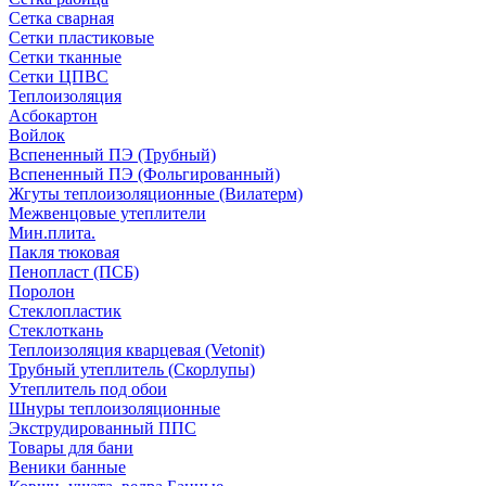
Сетка сварная
Сетки пластиковые
Сетки тканные
Сетки ЦПВС
Теплоизоляция
Асбокартон
Войлок
Вспененный ПЭ (Трубный)
Вспененный ПЭ (Фольгированный)
Жгуты теплоизоляционные (Вилатерм)
Межвенцовые утеплители
Мин.плита.
Пакля тюковая
Пенопласт (ПСБ)
Поролон
Стеклопластик
Стеклоткань
Теплоизоляция кварцевая (Vetonit)
Трубный утеплитель (Скорлупы)
Утеплитель под обои
Шнуры теплоизоляционные
Экструдированный ППС
Товары для бани
Веники банные