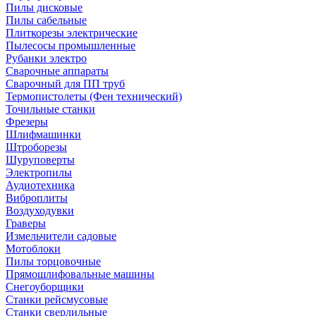
Пилы дисковые
Пилы сабельные
Плиткорезы электрические
Пылесосы промышленные
Рубанки электро
Сварочные аппараты
Сварочный для ПП труб
Термопистолеты (Фен технический)
Точильные станки
Фрезеры
Шлифмашинки
Штроборезы
Шуруповерты
Электропилы
Аудиотехника
Виброплиты
Воздуходувки
Граверы
Измельчители садовые
Мотоблоки
Пилы торцовочные
Прямошлифовальные машины
Снегоуборщики
Станки рейсмусовые
Станки сверлильные