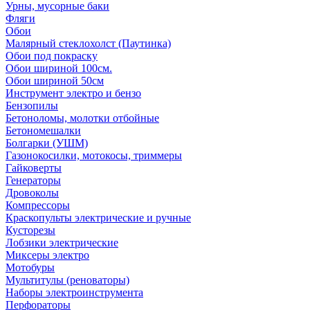
Урны, мусорные баки
Фляги
Обои
Малярный стеклохолст (Паутинка)
Обои под покраску
Обои шириной 100см.
Обои шириной 50см
Инструмент электро и бензо
Бензопилы
Бетоноломы, молотки отбойные
Бетономешалки
Болгарки (УШМ)
Газонокосилки, мотокосы, триммеры
Гайковерты
Генераторы
Дровоколы
Компрессоры
Краскопульты электрические и ручные
Кусторезы
Лобзики электрические
Миксеры электро
Мотобуры
Мультитулы (реноваторы)
Наборы электроинструмента
Перфораторы