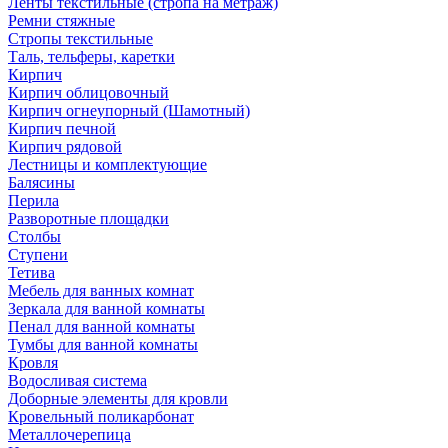
Ленты текстильные (стропа на метраж)
Ремни стяжные
Стропы текстильные
Таль, тельферы, каретки
Кирпич
Кирпич облицовочный
Кирпич огнеупорный (Шамотный)
Кирпич печной
Кирпич рядовой
Лестницы и комплектующие
Балясины
Перила
Разворотные площадки
Столбы
Ступени
Тетива
Мебель для ванных комнат
Зеркала для ванной комнаты
Пенал для ванной комнаты
Тумбы для ванной комнаты
Кровля
Водосливая система
Доборные элементы для кровли
Кровельный поликарбонат
Металлочерепица