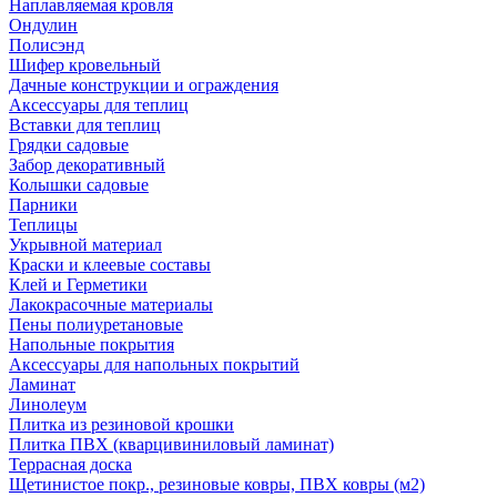
Наплавляемая кровля
Ондулин
Полисэнд
Шифер кровельный
Дачные конструкции и ограждения
Аксессуары для теплиц
Вставки для теплиц
Грядки садовые
Забор декоративный
Колышки садовые
Парники
Теплицы
Укрывной материал
Краски и клеевые составы
Клей и Герметики
Лакокрасочные материалы
Пены полиуретановые
Напольные покрытия
Аксессуары для напольных покрытий
Ламинат
Линолеум
Плитка из резиновой крошки
Плитка ПВХ (кварцивиниловый ламинат)
Террасная доска
Щетинистое покр., резиновые ковры, ПВХ ковры (м2)