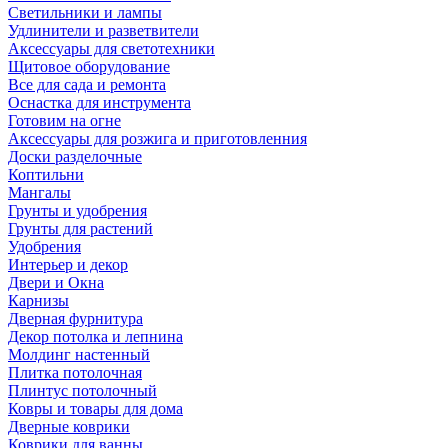
Светильники и лампы
Удлинители и разветвители
Аксессуары для светотехники
Щитовое оборудование
Все для сада и ремонта
Оснастка для инструмента
Готовим на огне
Аксессуары для розжига и приготовленния
Доски разделочные
Коптильни
Мангалы
Грунты и удобрения
Грунты для растений
Удобрения
Интерьер и декор
Двери и Окна
Карнизы
Дверная фурнитура
Декор потолка и лепнина
Молдинг настенный
Плитка потолочная
Плинтус потолочный
Ковры и товары для дома
Дверные коврики
Коврики для ванны