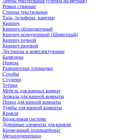
Ленты текстильные (стропа на метраж)
Ремни стяжные
Стропы текстильные
Таль, тельферы, каретки
Кирпич
Кирпич облицовочный
Кирпич огнеупорный (Шамотный)
Кирпич печной
Кирпич рядовой
Лестницы и комплектующие
Балясины
Перила
Разворотные площадки
Столбы
Ступени
Тетива
Мебель для ванных комнат
Зеркала для ванной комнаты
Пенал для ванной комнаты
Тумбы для ванной комнаты
Кровля
Водосливая система
Доборные элементы для кровли
Кровельный поликарбонат
Металлочерепица