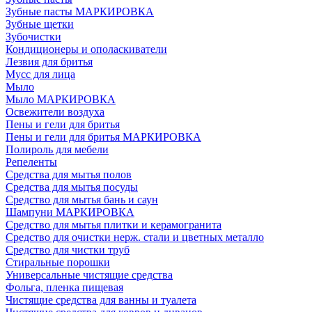
Зубные пасты МАРКИРОВКА
Зубные щетки
Зубочистки
Кондиционеры и ополаскиватели
Лезвия для бритья
Мусс для лица
Мыло
Мыло МАРКИРОВКА
Освежители воздуха
Пены и гели для бритья
Пены и гели для бритья МАРКИРОВКА
Полироль для мебели
Репеленты
Средства для мытья полов
Средства для мытья посуды
Средство для мытья бань и саун
Шампуни МАРКИРОВКА
Средство для мытья плитки и керамогранита
Средство для очистки нерж. стали и цветных металло
Средство для чистки труб
Стиральные порошки
Универсальные чистящие средства
Фольга, пленка пищевая
Чистящие средства для ванны и туалета