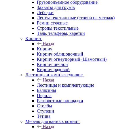
Грузоподъемное оборудование
Захваты для грузов
Лебедки
Ленты текстильные (стропа на метраж)
Ремни стяжные
Стропы текстильные
Таль, тельферы, каретки
Кирпич
Назад
Кирпич
Кирпич облицовочный
Кирпич огнеупорный (Шамотный)
Кирпич печной
Кирпич рядовой
Лестницы и комплектующие
Назад
Лестницы и комплектующие
Балясины
Перила
Разворотные площадки
Столбы
Ступени
Тетива
Мебель для ванных комнат
Назад