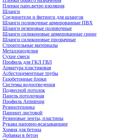
Пленки общего назначения
Пленки паро.ветро изоляция
Шланги
Соединители и фитинги для шлангов
Шланги поливочные армированные ПВХ
Шланги резиновые поливочные
Шланги силиконовые армированные синие
Шланги силиконовые прозрачные
Строительные материалы
Металлоизделия
Сухие смеси
Профиль для ГКЛ ГВЛ
Арматура пластиковая
Асбестоцементные трубы
Газобетонные блоки
Системы водоотведения
Подвесной потолок
Панель потолочная
Профиль Armstrong
Резинотехника
Паронит листовой
Резиновые ленты, пластины
Рукава напорно-всасывающие
Химия для бетона
Добавки в бетон