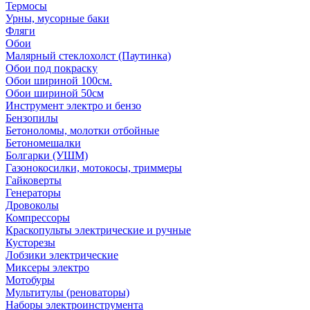
Термосы
Урны, мусорные баки
Фляги
Обои
Малярный стеклохолст (Паутинка)
Обои под покраску
Обои шириной 100см.
Обои шириной 50см
Инструмент электро и бензо
Бензопилы
Бетоноломы, молотки отбойные
Бетономешалки
Болгарки (УШМ)
Газонокосилки, мотокосы, триммеры
Гайковерты
Генераторы
Дровоколы
Компрессоры
Краскопульты электрические и ручные
Кусторезы
Лобзики электрические
Миксеры электро
Мотобуры
Мультитулы (реноваторы)
Наборы электроинструмента