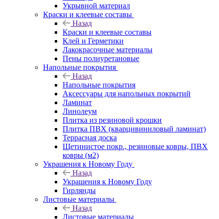
Укрывной материал
Краски и клеевые составы
Назад
Краски и клеевые составы
Клей и Герметики
Лакокрасочные материалы
Пены полиуретановые
Напольные покрытия
Назад
Напольные покрытия
Аксессуары для напольных покрытий
Ламинат
Линолеум
Плитка из резиновой крошки
Плитка ПВХ (кварцивиниловый ламинат)
Террасная доска
Щетинистое покр., резиновые ковры, ПВХ
ковры (м2)
Украшения к Новому Году
Назад
Украшения к Новому Году
Гирлянды
Листовые материалы
Назад
Листовые материалы