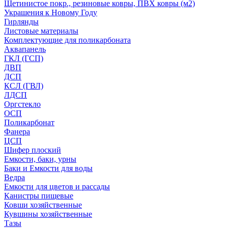
Щетинистое покр., резиновые ковры, ПВХ ковры (м2)
Украшения к Новому Году
Гирлянды
Листовые материалы
Комплектующие для поликарбоната
Аквапанель
ГКЛ (ГСП)
ДВП
ДСП
КСЛ (ГВЛ)
ЛДСП
Оргстекло
ОСП
Поликарбонат
Фанера
ЦСП
Шифер плоский
Емкости, баки, урны
Баки и Емкости для воды
Ведра
Емкости для цветов и рассады
Канистры пищевые
Ковши хозяйственные
Кувшины хозяйственные
Тазы