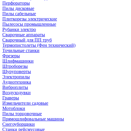
Перфораторы
Пилы дисковые
Пилы сабельные
Плиткорезы электрические
Пылесосы промышленные
Рубанки электро
Сварочные аппараты
Сварочный для ПП труб
Термопистолеты (Фен технический)
Точильные станки
Фрезеры
Шлифмашинки
Штроборезы
Шуруповерты
Электропилы
Аудиотехника
Виброплиты
Воздуходувки
Граверы
Измельчители садовые
Мотоблоки
Пилы торцовочные
Прямошлифовальные машины
Снегоуборщики
Станки рейсмусовые