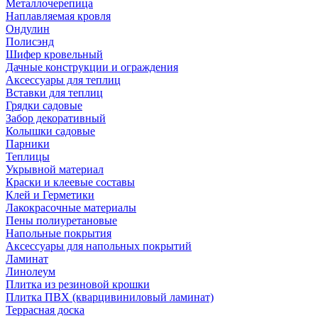
Металлочерепица
Наплавляемая кровля
Ондулин
Полисэнд
Шифер кровельный
Дачные конструкции и ограждения
Аксессуары для теплиц
Вставки для теплиц
Грядки садовые
Забор декоративный
Колышки садовые
Парники
Теплицы
Укрывной материал
Краски и клеевые составы
Клей и Герметики
Лакокрасочные материалы
Пены полиуретановые
Напольные покрытия
Аксессуары для напольных покрытий
Ламинат
Линолеум
Плитка из резиновой крошки
Плитка ПВХ (кварцивиниловый ламинат)
Террасная доска