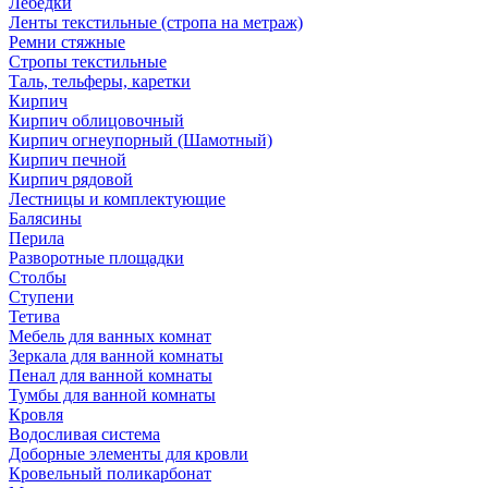
Лебедки
Ленты текстильные (стропа на метраж)
Ремни стяжные
Стропы текстильные
Таль, тельферы, каретки
Кирпич
Кирпич облицовочный
Кирпич огнеупорный (Шамотный)
Кирпич печной
Кирпич рядовой
Лестницы и комплектующие
Балясины
Перила
Разворотные площадки
Столбы
Ступени
Тетива
Мебель для ванных комнат
Зеркала для ванной комнаты
Пенал для ванной комнаты
Тумбы для ванной комнаты
Кровля
Водосливая система
Доборные элементы для кровли
Кровельный поликарбонат