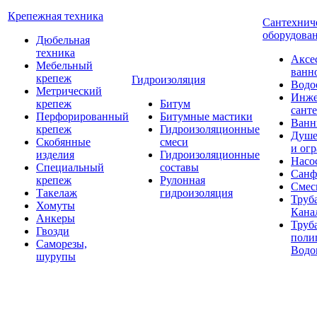
Крепежная техника
Сантехнич
оборудова
Дюбельная
техника
Аксе
Мебельный
ванн
крепеж
Гидроизоляция
Водо
Метрический
Инже
крепеж
Битум
сант
Перфорированный
Битумные мастики
Ван
крепеж
Гидроизоляционные
Душе
Скобянные
смеси
и ог
изделия
Гидроизоляционные
Насо
Специальный
составы
Санф
крепеж
Рулонная
Смес
Такелаж
гидроизоляция
Труб
Хомуты
Кана
Анкеры
Труб
Гвозди
поли
Саморезы,
Водо
шурупы