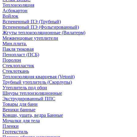
Теплоизоляция
Асбокартон
Войлок
Вспененный ПЭ (Трубный)
Вспененный ПЭ (Фольгированный)
Жгуты теплоизоляционные (Вилатерм)
Межвенцовые утеплители
Мин.плита.
Пакля тюковая
Пенопласт (ПСБ)
Поролон
Стеклопластик
Стеклоткань
Теплоизоляция кварцевая (Vetonit)
Трубный утеплитель (Скорлупы)
Утеплитель под обои
Шнуры теплоизоляционные
Экструдированный ППС
Товары для бани
Веники банные
Ковши, ушата, ведра Банные
Мочалки для тела
Пленки
Геотекстиль