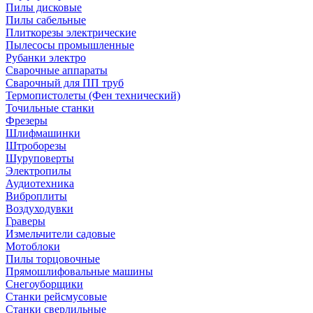
Пилы дисковые
Пилы сабельные
Плиткорезы электрические
Пылесосы промышленные
Рубанки электро
Сварочные аппараты
Сварочный для ПП труб
Термопистолеты (Фен технический)
Точильные станки
Фрезеры
Шлифмашинки
Штроборезы
Шуруповерты
Электропилы
Аудиотехника
Виброплиты
Воздуходувки
Граверы
Измельчители садовые
Мотоблоки
Пилы торцовочные
Прямошлифовальные машины
Снегоуборщики
Станки рейсмусовые
Станки сверлильные