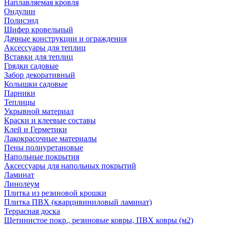
Наплавляемая кровля
Ондулин
Полисэнд
Шифер кровельный
Дачные конструкции и ограждения
Аксессуары для теплиц
Вставки для теплиц
Грядки садовые
Забор декоративный
Колышки садовые
Парники
Теплицы
Укрывной материал
Краски и клеевые составы
Клей и Герметики
Лакокрасочные материалы
Пены полиуретановые
Напольные покрытия
Аксессуары для напольных покрытий
Ламинат
Линолеум
Плитка из резиновой крошки
Плитка ПВХ (кварцивиниловый ламинат)
Террасная доска
Щетинистое покр., резиновые ковры, ПВХ ковры (м2)