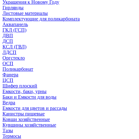
Украшения к Новому Году
Гирлянды
Листовые материалы
Комплектующие для поликарбоната
Аквапанель
ГКЛ (ГСП)
ДВП
ДСП
КСЛ (ГВЛ)
ЛДСП
Оргстекло
ОСП
Поликарбонат
Фанера
ЦСП
Шифер плоский
Емкости, баки, урны
Баки и Емкости для воды
Ведра
Емкости для цветов и рассады
Канистры пищевые
Ковши хозяйственные
Кувшины хозяйственные
Тазы
Термосы