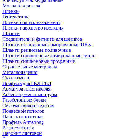
Ковши, ушата, ведра Банные
Мочалки для тела
Пленки
Геотекстиль
Пленки общего назначения
Пленки паро.ветро изоляция
Шланги
Соединители и фитинги для шлангов
Шланги поливочные армированные ПВХ
Шланги резиновые поливочные
Шланги силиконовые армированные синие
Шланги силиконовые прозрачные
Строительные материалы
Металлоизделия
Сухие смеси
Профиль для ГКЛ ГВЛ
Арматура пластиковая
Асбестоцементные трубы
Газобетонные блоки
Системы водоотведения
Подвесной потолок
Панель потолочная
Профиль Armstrong
Резинотехника
Паронит листовой