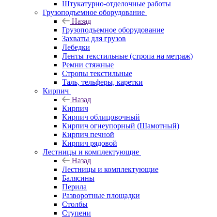
Штукатурно-отделочные работы
Грузоподъемное оборудование
Назад
Грузоподъемное оборудование
Захваты для грузов
Лебедки
Ленты текстильные (стропа на метраж)
Ремни стяжные
Стропы текстильные
Таль, тельферы, каретки
Кирпич
Назад
Кирпич
Кирпич облицовочный
Кирпич огнеупорный (Шамотный)
Кирпич печной
Кирпич рядовой
Лестницы и комплектующие
Назад
Лестницы и комплектующие
Балясины
Перила
Разворотные площадки
Столбы
Ступени