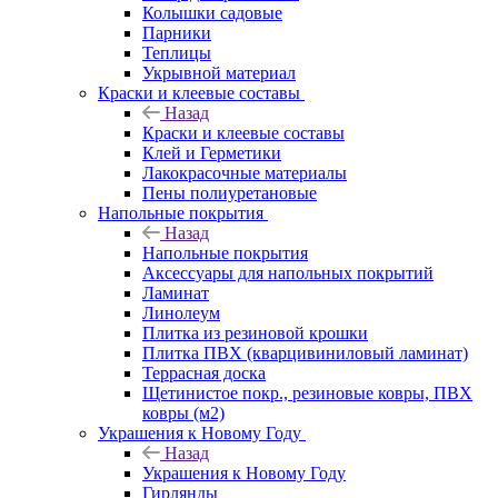
Колышки садовые
Парники
Теплицы
Укрывной материал
Краски и клеевые составы
Назад
Краски и клеевые составы
Клей и Герметики
Лакокрасочные материалы
Пены полиуретановые
Напольные покрытия
Назад
Напольные покрытия
Аксессуары для напольных покрытий
Ламинат
Линолеум
Плитка из резиновой крошки
Плитка ПВХ (кварцивиниловый ламинат)
Террасная доска
Щетинистое покр., резиновые ковры, ПВХ
ковры (м2)
Украшения к Новому Году
Назад
Украшения к Новому Году
Гирлянды