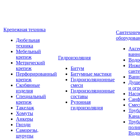
Крепежная техника
Сантехнич
оборудова
Дюбельная
техника
Аксе
Мебельный
ванн
крепеж
Гидроизоляция
Водо
Метрический
Инже
крепеж
Битум
сант
Перфорированный
Битумные мастики
Ван
крепеж
Гидроизоляционные
Душе
Скобянные
смеси
и ог
изделия
Гидроизоляционные
Насо
Специальный
составы
Санф
крепеж
Рулонная
Смес
Такелаж
гидроизоляция
Труб
Хомуты
Кана
Анкеры
Труб
Гвозди
поли
Саморезы,
Водо
шурупы