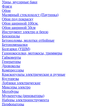
Урны, мусорные баки
Фляги
Обои
Малярный стеклохолст (Паутинка)
Обои под покраску
Обои шириной 100см.
Обои шириной 50см
Инструмент электро и бензо
Бензопилы
Бетоноломы, молотки отбойные
Бетономешалки
Болгарки (УШМ)
Газонокосилки, мотокосы, триммеры
Гайковерты
Генераторы
Дровоколы
Компрессоры
Краскопульты электрические и ручные
Кусторезы
Лобзики электрические
Миксеры электро
Мотобуры
Мультитулы (реноваторы)
Наборы электроинструмента
Перфораторы