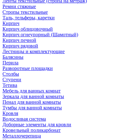
Ленты текстильные (стропа на метраж)
Ремни стяжные
Стропы текстильные
Таль, тельферы, каретки
Кирпич
Кирпич облицовочный
Кирпич огнеупорный (Шамотный)
Кирпич печной
Кирпич рядовой
Лестницы и комплектующие
Балясины
Перила
Разворотные площадки
Столбы
Ступени
Тетива
Мебель для ванных комнат
Зеркала для ванной комнаты
Пенал для ванной комнаты
Тумбы для ванной комнаты
Кровля
Водосливая система
Доборные элементы для кровли
Кровельный поликарбонат
Металлочерепица