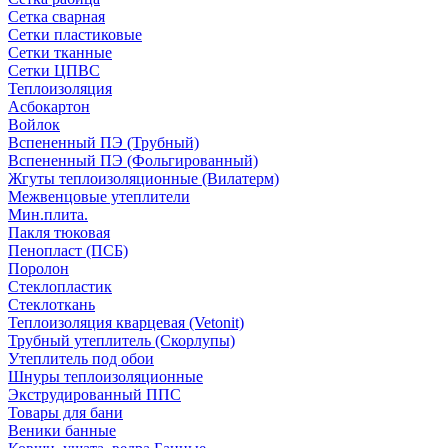
Сетка сварная
Сетки пластиковые
Сетки тканные
Сетки ЦПВС
Теплоизоляция
Асбокартон
Войлок
Вспененный ПЭ (Трубный)
Вспененный ПЭ (Фольгированный)
Жгуты теплоизоляционные (Вилатерм)
Межвенцовые утеплители
Мин.плита.
Пакля тюковая
Пенопласт (ПСБ)
Поролон
Стеклопластик
Стеклоткань
Теплоизоляция кварцевая (Vetonit)
Трубный утеплитель (Скорлупы)
Утеплитель под обои
Шнуры теплоизоляционные
Экструдированный ППС
Товары для бани
Веники банные