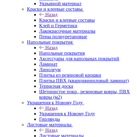
Укрывной материал
Краски и клеевые составы
Назад
Краски и клеевые составы
Клей и Герметики
Лакокрасочные материалы
Пены полиуретановые
Напольные покрытия
Назад
Напольные покрытия
Аксессуары для напольных покрытий
Ламинат
Линолеум
Плитка из резиновой крошки
Плитка ПВХ (кварцивиниловый ламинат)
Террасная доска
Щетинистое покр., резиновые ковры, ПВХ
ковры (м2)
Украшения к Новому Году
Назад
Украшения к Новому Году
Гирлянды
Листовые материалы
Назад
Листовые материалы