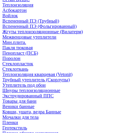
Теплоизоляция
Асбокартон
Войлок
Вспененный ПЭ (Трубный)
Вспененный ПЭ (Фольгированный)
Жгуты теплоизоляционные (Вилатерм)
Межвенцовые утеплители
Мин.плита.
Пакля тюковая
Пенопласт (ПСБ)
Поролон
Стеклопластик
Стеклоткань
Теплоизоляция кварцевая (Vetonit)
Трубный утеплитель (Скорлупы)
Утеплитель под обои
Шнуры теплоизоляционные
Экструдированный ППС
Товары для бани
Веники банные
Ковши, ушата, ведра Банные
Мочалки для тела
Пленки
Геотекстиль