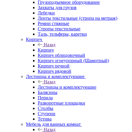
Грузоподъемное оборудование
Захваты для грузов
Лебедки
Ленты текстильные (стропа на метраж)
Ремни стяжные
Стропы текстильные
Таль, тельферы, каретки
Кирпич
Назад
Кирпич
Кирпич облицовочный
Кирпич огнеупорный (Шамотный)
Кирпич печной
Кирпич рядовой
Лестницы и комплектующие
Назад
Лестницы и комплектующие
Балясины
Перила
Разворотные площадки
Столбы
Ступени
Тетива
Мебель для ванных комнат
Назад