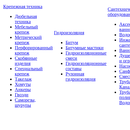
Крепежная техника
Сантехнич
оборудова
Дюбельная
техника
Аксе
Мебельный
ванн
крепеж
Гидроизоляция
Водо
Метрический
Инже
крепеж
Битум
сант
Перфорированный
Битумные мастики
Ван
крепеж
Гидроизоляционные
Душе
Скобянные
смеси
и ог
изделия
Гидроизоляционные
Насо
Специальный
составы
Санф
крепеж
Рулонная
Смес
Такелаж
гидроизоляция
Труб
Хомуты
Кана
Анкеры
Труб
Гвозди
поли
Саморезы,
Водо
шурупы