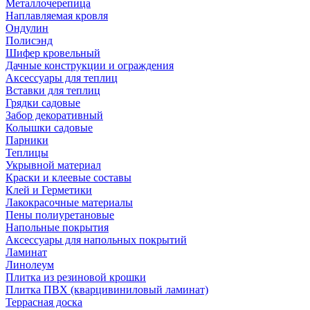
Металлочерепица
Наплавляемая кровля
Ондулин
Полисэнд
Шифер кровельный
Дачные конструкции и ограждения
Аксессуары для теплиц
Вставки для теплиц
Грядки садовые
Забор декоративный
Колышки садовые
Парники
Теплицы
Укрывной материал
Краски и клеевые составы
Клей и Герметики
Лакокрасочные материалы
Пены полиуретановые
Напольные покрытия
Аксессуары для напольных покрытий
Ламинат
Линолеум
Плитка из резиновой крошки
Плитка ПВХ (кварцивиниловый ламинат)
Террасная доска