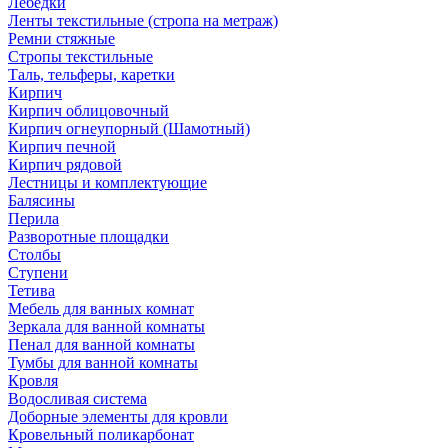
Лебедки
Ленты текстильные (стропа на метраж)
Ремни стяжные
Стропы текстильные
Таль, тельферы, каретки
Кирпич
Кирпич облицовочный
Кирпич огнеупорный (Шамотный)
Кирпич печной
Кирпич рядовой
Лестницы и комплектующие
Балясины
Перила
Разворотные площадки
Столбы
Ступени
Тетива
Мебель для ванных комнат
Зеркала для ванной комнаты
Пенал для ванной комнаты
Тумбы для ванной комнаты
Кровля
Водосливая система
Доборные элементы для кровли
Кровельный поликарбонат