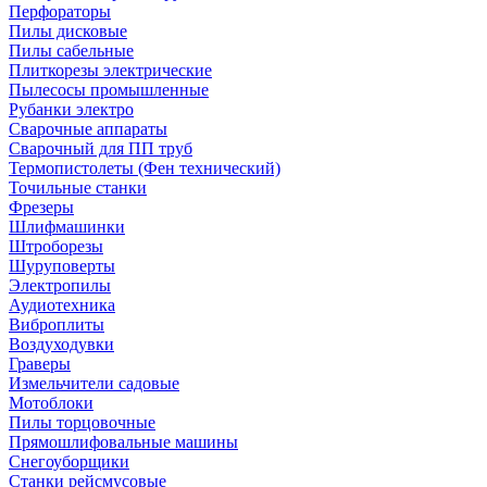
Перфораторы
Пилы дисковые
Пилы сабельные
Плиткорезы электрические
Пылесосы промышленные
Рубанки электро
Сварочные аппараты
Сварочный для ПП труб
Термопистолеты (Фен технический)
Точильные станки
Фрезеры
Шлифмашинки
Штроборезы
Шуруповерты
Электропилы
Аудиотехника
Виброплиты
Воздуходувки
Граверы
Измельчители садовые
Мотоблоки
Пилы торцовочные
Прямошлифовальные машины
Снегоуборщики
Станки рейсмусовые