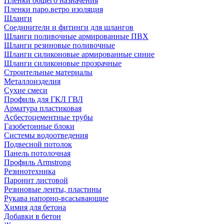
Пленки общего назначения
Пленки паро.ветро изоляция
Шланги
Соединители и фитинги для шлангов
Шланги поливочные армированные ПВХ
Шланги резиновые поливочные
Шланги силиконовые армированные синие
Шланги силиконовые прозрачные
Строительные материалы
Металлоизделия
Сухие смеси
Профиль для ГКЛ ГВЛ
Арматура пластиковая
Асбестоцементные трубы
Газобетонные блоки
Системы водоотведения
Подвесной потолок
Панель потолочная
Профиль Armstrong
Резинотехника
Паронит листовой
Резиновые ленты, пластины
Рукава напорно-всасывающие
Химия для бетона
Добавки в бетон