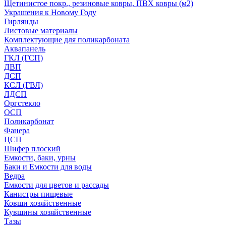
Щетинистое покр., резиновые ковры, ПВХ ковры (м2)
Украшения к Новому Году
Гирлянды
Листовые материалы
Комплектующие для поликарбоната
Аквапанель
ГКЛ (ГСП)
ДВП
ДСП
КСЛ (ГВЛ)
ЛДСП
Оргстекло
ОСП
Поликарбонат
Фанера
ЦСП
Шифер плоский
Емкости, баки, урны
Баки и Емкости для воды
Ведра
Емкости для цветов и рассады
Канистры пищевые
Ковши хозяйственные
Кувшины хозяйственные
Тазы