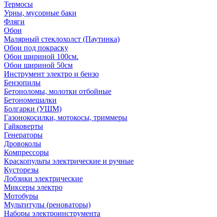
Термосы
Урны, мусорные баки
Фляги
Обои
Малярный стеклохолст (Паутинка)
Обои под покраску
Обои шириной 100см.
Обои шириной 50см
Инструмент электро и бензо
Бензопилы
Бетоноломы, молотки отбойные
Бетономешалки
Болгарки (УШМ)
Газонокосилки, мотокосы, триммеры
Гайковерты
Генераторы
Дровоколы
Компрессоры
Краскопульты электрические и ручные
Кусторезы
Лобзики электрические
Миксеры электро
Мотобуры
Мультитулы (реноваторы)
Наборы электроинструмента