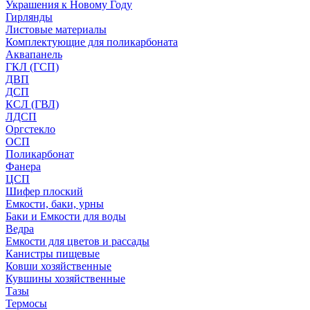
Украшения к Новому Году
Гирлянды
Листовые материалы
Комплектующие для поликарбоната
Аквапанель
ГКЛ (ГСП)
ДВП
ДСП
КСЛ (ГВЛ)
ЛДСП
Оргстекло
ОСП
Поликарбонат
Фанера
ЦСП
Шифер плоский
Емкости, баки, урны
Баки и Емкости для воды
Ведра
Емкости для цветов и рассады
Канистры пищевые
Ковши хозяйственные
Кувшины хозяйственные
Тазы
Термосы