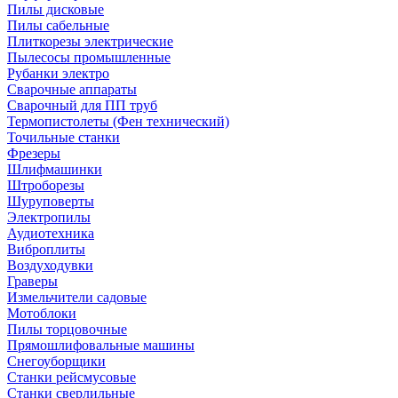
Пилы дисковые
Пилы сабельные
Плиткорезы электрические
Пылесосы промышленные
Рубанки электро
Сварочные аппараты
Сварочный для ПП труб
Термопистолеты (Фен технический)
Точильные станки
Фрезеры
Шлифмашинки
Штроборезы
Шуруповерты
Электропилы
Аудиотехника
Виброплиты
Воздуходувки
Граверы
Измельчители садовые
Мотоблоки
Пилы торцовочные
Прямошлифовальные машины
Снегоуборщики
Станки рейсмусовые
Станки сверлильные