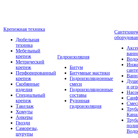
Крепежная техника
Сантехнич
оборудова
Дюбельная
техника
Аксе
Мебельный
ванн
крепеж
Гидроизоляция
Водо
Метрический
Инже
крепеж
Битум
сант
Перфорированный
Битумные мастики
Ван
крепеж
Гидроизоляционные
Душе
Скобянные
смеси
и ог
изделия
Гидроизоляционные
Насо
Специальный
составы
Санф
крепеж
Рулонная
Смес
Такелаж
гидроизоляция
Труб
Хомуты
Кана
Анкеры
Труб
Гвозди
поли
Саморезы,
Водо
шурупы