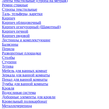
Ленты текстильные (стропа на метраж)
Ремни стяжные
Стропы текстильные
Таль, тельферы, каретки
Кирпич
Кирпич облицовочный
Кирпич огнеупорный (Шамотный)
Кирпич печной
Кирпич рядовой
Лестницы и комплектующие
Балясины
Перила
Разворотные площадки
Столбы
Ступени
Тетива
Мебель для ванных комнат
Зеркала для ванной комнаты
Пенал для ванной комнаты
Тумбы для ванной комнаты
Кровля
Водосливая система
Доборные элементы для кровли
Кровельный поликарбонат
Металлочерепица