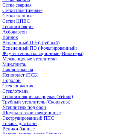
Сетка сварная
Сетки пластиковые
Сетки тканные
Сетки ЦПВС
Теплоизоляция
Асбокартон
Войлок
Вспененный ПЭ (Трубный)
Вспененный ПЭ (Фольгированный)
Жгуты теплоизоляционные (Вилатерм)
Межвенцовые утеплители
Мин.плита.
Пакля тюковая
Пенопласт (ПСБ)
Поролон
Стеклопластик
Стеклоткань
Теплоизоляция кварцевая (Vetonit)
Трубный утеплитель (Скорлупы)
Утеплитель под обои
Шнуры теплоизоляционные
Экструдированный ППС
Товары для бани
Веники банные