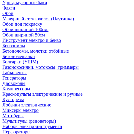
Урны, мусорные баки
Фляги
Обои
Малярный стеклохолст (Паутинка)
Обои под покраску
Обои шириной 100см.
Обои шириной 50см
Инструмент электро и бензо
Бензопилы
Бетоноломы, молотки отбойные
Бетономешалки
Болгарки (УШМ)
Газонокосилки, мотокосы, триммеры
Гайковерты
Генераторы
Дровоколы
Компрессоры
Краскопульты электрические и ручные
Кусторезы
Лобзики электрические
Миксеры электро
Мотобуры
Мультитулы (реноваторы)
Наборы электроинструмента
Перфораторы