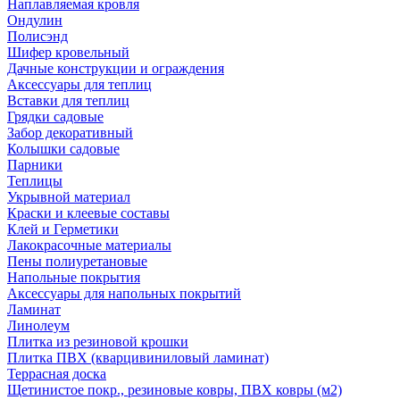
Наплавляемая кровля
Ондулин
Полисэнд
Шифер кровельный
Дачные конструкции и ограждения
Аксессуары для теплиц
Вставки для теплиц
Грядки садовые
Забор декоративный
Колышки садовые
Парники
Теплицы
Укрывной материал
Краски и клеевые составы
Клей и Герметики
Лакокрасочные материалы
Пены полиуретановые
Напольные покрытия
Аксессуары для напольных покрытий
Ламинат
Линолеум
Плитка из резиновой крошки
Плитка ПВХ (кварцивиниловый ламинат)
Террасная доска
Щетинистое покр., резиновые ковры, ПВХ ковры (м2)