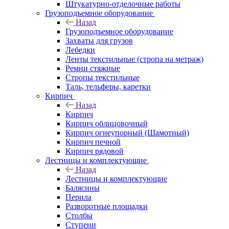
Штукатурно-отделочные работы
Грузоподъемное оборудование
Назад
Грузоподъемное оборудование
Захваты для грузов
Лебедки
Ленты текстильные (стропа на метраж)
Ремни стяжные
Стропы текстильные
Таль, тельферы, каретки
Кирпич
Назад
Кирпич
Кирпич облицовочный
Кирпич огнеупорный (Шамотный)
Кирпич печной
Кирпич рядовой
Лестницы и комплектующие
Назад
Лестницы и комплектующие
Балясины
Перила
Разворотные площадки
Столбы
Ступени