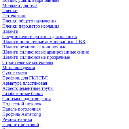
Ковши, ушата, ведра Банные
Мочалки для тела
Пленки
Геотекстиль
Пленки общего назначения
Пленки паро.ветро изоляция
Шланги
Соединители и фитинги для шлангов
Шланги поливочные армированные ПВХ
Шланги резиновые поливочные
Шланги силиконовые армированные синие
Шланги силиконовые прозрачные
Строительные материалы
Металлоизделия
Сухие смеси
Профиль для ГКЛ ГВЛ
Арматура пластиковая
Асбестоцементные трубы
Газобетонные блоки
Системы водоотведения
Подвесной потолок
Панель потолочная
Профиль Armstrong
Резинотехника
Паронит листовой