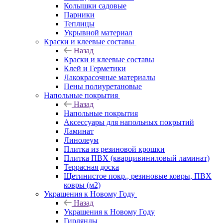
Колышки садовые
Парники
Теплицы
Укрывной материал
Краски и клеевые составы
Назад
Краски и клеевые составы
Клей и Герметики
Лакокрасочные материалы
Пены полиуретановые
Напольные покрытия
Назад
Напольные покрытия
Аксессуары для напольных покрытий
Ламинат
Линолеум
Плитка из резиновой крошки
Плитка ПВХ (кварцивиниловый ламинат)
Террасная доска
Щетинистое покр., резиновые ковры, ПВХ
ковры (м2)
Украшения к Новому Году
Назад
Украшения к Новому Году
Гирлянды