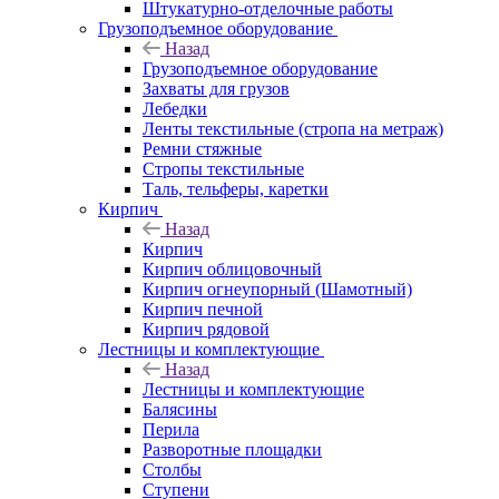
Штукатурно-отделочные работы
Грузоподъемное оборудование
Назад
Грузоподъемное оборудование
Захваты для грузов
Лебедки
Ленты текстильные (стропа на метраж)
Ремни стяжные
Стропы текстильные
Таль, тельферы, каретки
Кирпич
Назад
Кирпич
Кирпич облицовочный
Кирпич огнеупорный (Шамотный)
Кирпич печной
Кирпич рядовой
Лестницы и комплектующие
Назад
Лестницы и комплектующие
Балясины
Перила
Разворотные площадки
Столбы
Ступени