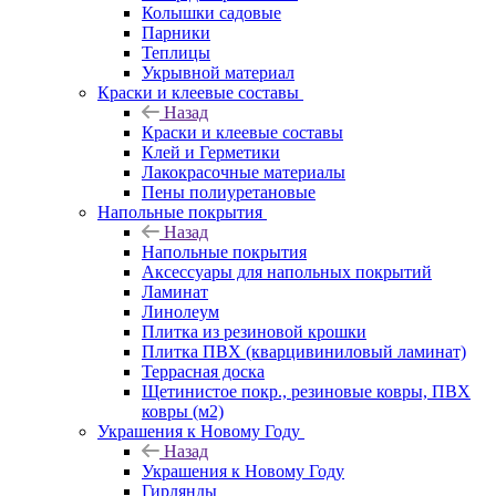
Колышки садовые
Парники
Теплицы
Укрывной материал
Краски и клеевые составы
Назад
Краски и клеевые составы
Клей и Герметики
Лакокрасочные материалы
Пены полиуретановые
Напольные покрытия
Назад
Напольные покрытия
Аксессуары для напольных покрытий
Ламинат
Линолеум
Плитка из резиновой крошки
Плитка ПВХ (кварцивиниловый ламинат)
Террасная доска
Щетинистое покр., резиновые ковры, ПВХ
ковры (м2)
Украшения к Новому Году
Назад
Украшения к Новому Году
Гирлянды