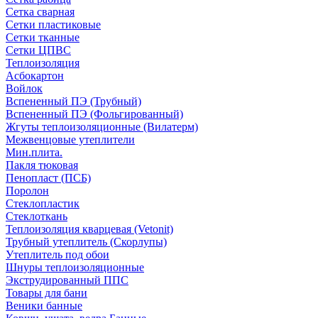
Сетка сварная
Сетки пластиковые
Сетки тканные
Сетки ЦПВС
Теплоизоляция
Асбокартон
Войлок
Вспененный ПЭ (Трубный)
Вспененный ПЭ (Фольгированный)
Жгуты теплоизоляционные (Вилатерм)
Межвенцовые утеплители
Мин.плита.
Пакля тюковая
Пенопласт (ПСБ)
Поролон
Стеклопластик
Стеклоткань
Теплоизоляция кварцевая (Vetonit)
Трубный утеплитель (Скорлупы)
Утеплитель под обои
Шнуры теплоизоляционные
Экструдированный ППС
Товары для бани
Веники банные