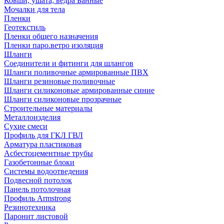
Ковши, ушата, ведра Банные
Мочалки для тела
Пленки
Геотекстиль
Пленки общего назначения
Пленки паро.ветро изоляция
Шланги
Соединители и фитинги для шлангов
Шланги поливочные армированные ПВХ
Шланги резиновые поливочные
Шланги силиконовые армированные синие
Шланги силиконовые прозрачные
Строительные материалы
Металлоизделия
Сухие смеси
Профиль для ГКЛ ГВЛ
Арматура пластиковая
Асбестоцементные трубы
Газобетонные блоки
Системы водоотведения
Подвесной потолок
Панель потолочная
Профиль Armstrong
Резинотехника
Паронит листовой