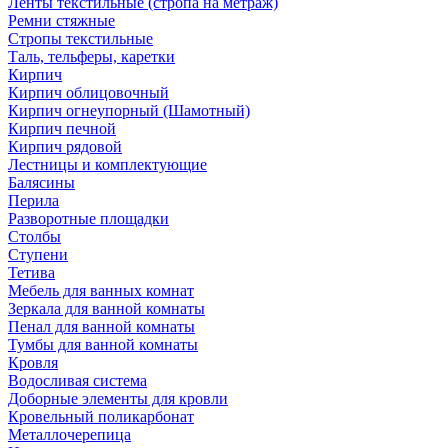
Ленты текстильные (стропа на метраж)
Ремни стяжные
Стропы текстильные
Таль, тельферы, каретки
Кирпич
Кирпич облицовочный
Кирпич огнеупорный (Шамотный)
Кирпич печной
Кирпич рядовой
Лестницы и комплектующие
Балясины
Перила
Разворотные площадки
Столбы
Ступени
Тетива
Мебель для ванных комнат
Зеркала для ванной комнаты
Пенал для ванной комнаты
Тумбы для ванной комнаты
Кровля
Водосливая система
Доборные элементы для кровли
Кровельный поликарбонат
Металлочерепица