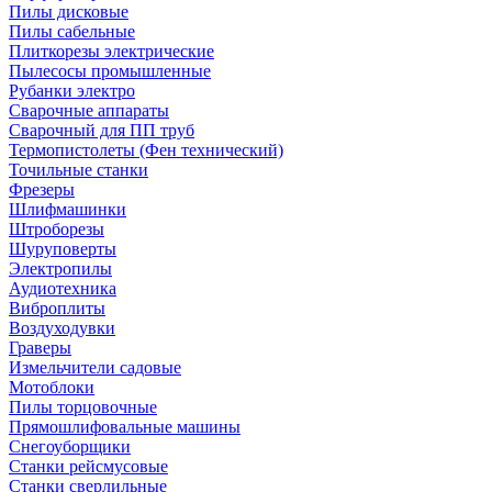
Пилы дисковые
Пилы сабельные
Плиткорезы электрические
Пылесосы промышленные
Рубанки электро
Сварочные аппараты
Сварочный для ПП труб
Термопистолеты (Фен технический)
Точильные станки
Фрезеры
Шлифмашинки
Штроборезы
Шуруповерты
Электропилы
Аудиотехника
Виброплиты
Воздуходувки
Граверы
Измельчители садовые
Мотоблоки
Пилы торцовочные
Прямошлифовальные машины
Снегоуборщики
Станки рейсмусовые
Станки сверлильные