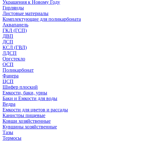
Украшения к Новому Году
Гирлянды
Листовые материалы
Комплектующие для поликарбоната
Аквапанель
ГКЛ (ГСП)
ДВП
ДСП
КСЛ (ГВЛ)
ЛДСП
Оргстекло
ОСП
Поликарбонат
Фанера
ЦСП
Шифер плоский
Емкости, баки, урны
Баки и Емкости для воды
Ведра
Емкости для цветов и рассады
Канистры пищевые
Ковши хозяйственные
Кувшины хозяйственные
Тазы
Термосы