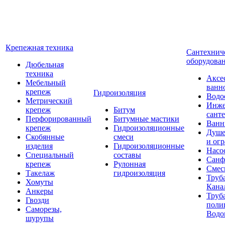
Крепежная техника
Сантехнич
оборудова
Дюбельная
техника
Аксе
Мебельный
ванн
крепеж
Гидроизоляция
Водо
Метрический
Инже
крепеж
Битум
сант
Перфорированный
Битумные мастики
Ван
крепеж
Гидроизоляционные
Душе
Скобянные
смеси
и ог
изделия
Гидроизоляционные
Насо
Специальный
составы
Санф
крепеж
Рулонная
Смес
Такелаж
гидроизоляция
Труб
Хомуты
Кана
Анкеры
Труб
Гвозди
поли
Саморезы,
Водо
шурупы