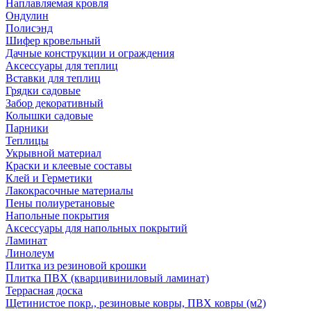
Наплавляемая кровля
Ондулин
Полисэнд
Шифер кровельный
Дачные конструкции и ограждения
Аксессуары для теплиц
Вставки для теплиц
Грядки садовые
Забор декоративный
Колышки садовые
Парники
Теплицы
Укрывной материал
Краски и клеевые составы
Клей и Герметики
Лакокрасочные материалы
Пены полиуретановые
Напольные покрытия
Аксессуары для напольных покрытий
Ламинат
Линолеум
Плитка из резиновой крошки
Плитка ПВХ (кварцивиниловый ламинат)
Террасная доска
Щетинистое покр., резиновые ковры, ПВХ ковры (м2)