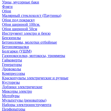
Урны, мусорные баки
Фляги
Обои
Малярный стеклохолст (Паутинка)
Обои под покраску
Обои шириной 100см.
Обои шириной 50см
Инструмент электро и бензо
Бензопилы
Бетоноломы, молотки отбойные
Бетономешалки
Болгарки (УШМ)
Газонокосилки, мотокосы, триммеры
Гайковерты
Генераторы
Дровоколы
Компрессоры
Краскопульты электрические и ручные
Кусторезы
Лобзики электрические
Миксеры электро
Мотобуры
Мультитулы (реноваторы)
Наборы электроинструмента
Перфораторы