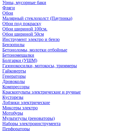
Урны, мусорные баки
Фляги
Обои
Малярный стеклохолст (Паутинка)
Обои под покраску
Обои шириной 100см.
Обои шириной 50см
Инструмент электро и бензо
Бензопилы
Бетоноломы, молотки отбойные
Бетономешалки
Болгарки (УШМ)
Газонокосилки, мотокосы, триммеры
Гайковерты
Генераторы
Дровоколы
Компрессоры
Краскопульты электрические и ручные
Кусторезы
Лобзики электрические
Миксеры электро
Мотобуры
Мультитулы (реноваторы)
Наборы электроинструмента
Перфораторы