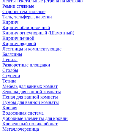
Ленты текстильные (стропа на метраж)
Ремни стяжные
Стропы текстильные
Таль, тельферы, каретки
Кирпич
Кирпич облицовочный
Кирпич огнеупорный (Шамотный)
Кирпич печной
Кирпич рядовой
Лестницы и комплектующие
Балясины
Перила
Разворотные площадки
Столбы
Ступени
Тетива
Мебель для ванных комнат
Зеркала для ванной комнаты
Пенал для ванной комнаты
Тумбы для ванной комнаты
Кровля
Водосливая система
Доборные элементы для кровли
Кровельный поликарбонат
Металлочерепица