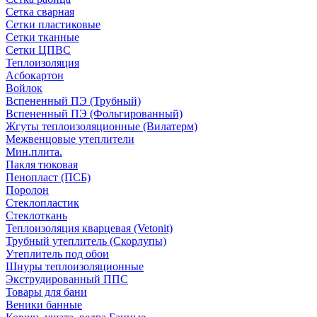
Сетка сварная
Сетки пластиковые
Сетки тканные
Сетки ЦПВС
Теплоизоляция
Асбокартон
Войлок
Вспененный ПЭ (Трубный)
Вспененный ПЭ (Фольгированный)
Жгуты теплоизоляционные (Вилатерм)
Межвенцовые утеплители
Мин.плита.
Пакля тюковая
Пенопласт (ПСБ)
Поролон
Стеклопластик
Стеклоткань
Теплоизоляция кварцевая (Vetonit)
Трубный утеплитель (Скорлупы)
Утеплитель под обои
Шнуры теплоизоляционные
Экструдированный ППС
Товары для бани
Веники банные