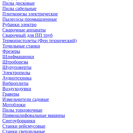
Пилы дисковые
Пилы сабельные
Плиткорезы электрические
Пылесосы промышленные
Рубанки электро
Сварочные аппараты
Сварочный для ПП труб
Термопистолеты (Фен технический)
Точильные станки
Фрезеры
Шлифмашинки
Штроборезы
Шуруповерты
Электропилы
Аудиотехника
Виброплиты
Воздуходувки
Граверы
Измельчители садовые
Мотоблоки
Пилы торцовочные
Прямошлифовальные машины
Снегоуборщики
Станки рейсмусовые
Станки сверлильные