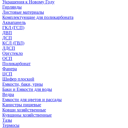
Украшения к Новому Году
Гирлянды
Листовые материалы
Комплектующие для поликарбоната
Аквапанель
ГКЛ (ГСП)
ДВП
ДСП
КСЛ (ГВЛ)
ЛДСП
Оргстекло
ОСП
Поликарбонат
Фанера
ЦСП
Шифер плоский
Емкости, баки, урны
Баки и Емкости для воды
Ведра
Емкости для цветов и рассады
Канистры пищевые
Ковши хозяйственные
Кувшины хозяйственные
Тазы
Термосы