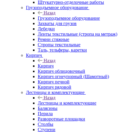
Штукатурно-отделочные работы
Грузоподъемное оборудование
Назад
Грузоподъемное оборудование
Захваты для грузов
Лебедки
Ленты текстильные (стропа на метраж)
Ремни стяжные
Стропы текстильные
Таль, тельферы, каретки
Кирпич
Назад
Кирпич
Кирпич облицовочный
Кирпич огнеупорный (Шамотный)
Кирпич печной
Кирпич рядовой
Лестницы и комплектующие
Назад
Лестницы и комплектующие
Балясины
Перила
Разворотные площадки
Столбы
Ступени