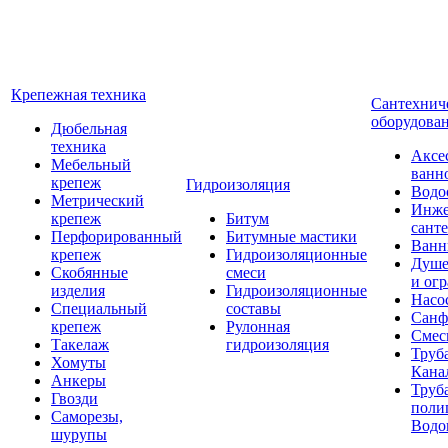
Крепежная техника
Сантехнич
оборудова
Дюбельная
техника
Аксе
Мебельный
ванн
крепеж
Гидроизоляция
Водо
Метрический
Инже
крепеж
Битум
сант
Перфорированный
Битумные мастики
Ван
крепеж
Гидроизоляционные
Душе
Скобянные
смеси
и ог
изделия
Гидроизоляционные
Насо
Специальный
составы
Санф
крепеж
Рулонная
Смес
Такелаж
гидроизоляция
Труб
Хомуты
Кана
Анкеры
Труб
Гвозди
поли
Саморезы,
Водо
шурупы