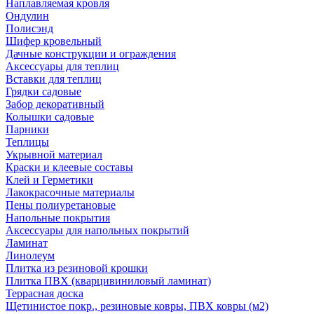
Наплавляемая кровля
Ондулин
Полисэнд
Шифер кровельный
Дачные конструкции и ограждения
Аксессуары для теплиц
Вставки для теплиц
Грядки садовые
Забор декоративный
Колышки садовые
Парники
Теплицы
Укрывной материал
Краски и клеевые составы
Клей и Герметики
Лакокрасочные материалы
Пены полиуретановые
Напольные покрытия
Аксессуары для напольных покрытий
Ламинат
Линолеум
Плитка из резиновой крошки
Плитка ПВХ (кварцивиниловый ламинат)
Террасная доска
Щетинистое покр., резиновые ковры, ПВХ ковры (м2)