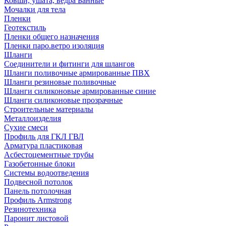
Ковши, ушата, ведра Банные
Мочалки для тела
Пленки
Геотекстиль
Пленки общего назначения
Пленки паро.ветро изоляция
Шланги
Соединители и фитинги для шлангов
Шланги поливочные армированные ПВХ
Шланги резиновые поливочные
Шланги силиконовые армированные синие
Шланги силиконовые прозрачные
Строительные материалы
Металлоизделия
Сухие смеси
Профиль для ГКЛ ГВЛ
Арматура пластиковая
Асбестоцементные трубы
Газобетонные блоки
Системы водоотведения
Подвесной потолок
Панель потолочная
Профиль Armstrong
Резинотехника
Паронит листовой