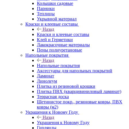
Колышки садовые
Парники
Теплицы
Укрывной материал
Краски и клеевые составы
Назад
Краски и клеевые составы
Клей и Герметики
Лакокрасочные материалы
Пены полиуретановые
Напольные покрытия
Назад
Напольные покрытия
Аксессуары для напольных покрытий
Ламинат
Линолеум
Плитка из резиновой крошки
Плитка ПВХ (кварцивиниловый ламинат)
Террасная доска
Щетинистое покр., резиновые ковры, ПВХ
ковры (м2)
Украшения к Новому Году
Назад
Украшения к Новому Году
Гирлянды