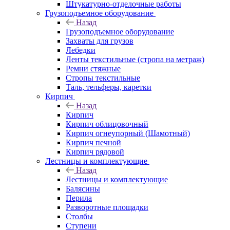
Штукатурно-отделочные работы
Грузоподъемное оборудование
Назад
Грузоподъемное оборудование
Захваты для грузов
Лебедки
Ленты текстильные (стропа на метраж)
Ремни стяжные
Стропы текстильные
Таль, тельферы, каретки
Кирпич
Назад
Кирпич
Кирпич облицовочный
Кирпич огнеупорный (Шамотный)
Кирпич печной
Кирпич рядовой
Лестницы и комплектующие
Назад
Лестницы и комплектующие
Балясины
Перила
Разворотные площадки
Столбы
Ступени