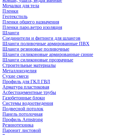
Ковши, ушата, ведра Банные
Мочалки для тела
Пленки
Геотекстиль
Пленки общего назначения
Пленки паро.ветро изоляция
Шланги
Соединители и фитинги для шлангов
Шланги поливочные армированные ПВХ
Шланги резиновые поливочные
Шланги силиконовые армированные синие
Шланги силиконовые прозрачные
Строительные материалы
Металлоизделия
Сухие смеси
Профиль для ГКЛ ГВЛ
Арматура пластиковая
Асбестоцементные трубы
Газобетонные блоки
Системы водоотведения
Подвесной потолок
Панель потолочная
Профиль Armstrong
Резинотехника
Паронит листовой