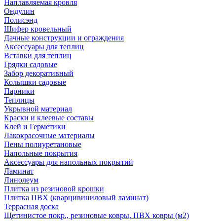
Наплавляемая кровля
Ондулин
Полисэнд
Шифер кровельный
Дачные конструкции и ограждения
Аксессуары для теплиц
Вставки для теплиц
Грядки садовые
Забор декоративный
Колышки садовые
Парники
Теплицы
Укрывной материал
Краски и клеевые составы
Клей и Герметики
Лакокрасочные материалы
Пены полиуретановые
Напольные покрытия
Аксессуары для напольных покрытий
Ламинат
Линолеум
Плитка из резиновой крошки
Плитка ПВХ (кварцивиниловый ламинат)
Террасная доска
Щетинистое покр., резиновые ковры, ПВХ ковры (м2)