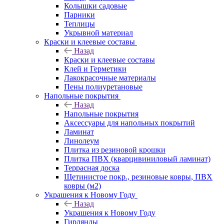
Колышки садовые
Парники
Теплицы
Укрывной материал
Краски и клеевые составы
Назад
Краски и клеевые составы
Клей и Герметики
Лакокрасочные материалы
Пены полиуретановые
Напольные покрытия
Назад
Напольные покрытия
Аксессуары для напольных покрытий
Ламинат
Линолеум
Плитка из резиновой крошки
Плитка ПВХ (кварцивиниловый ламинат)
Террасная доска
Щетинистое покр., резиновые ковры, ПВХ
ковры (м2)
Украшения к Новому Году
Назад
Украшения к Новому Году
Гирлянды