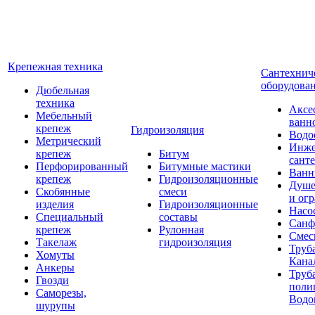
Крепежная техника
Сантехнич
оборудова
Дюбельная
техника
Аксе
Мебельный
ванн
крепеж
Гидроизоляция
Водо
Метрический
Инже
крепеж
Битум
сант
Перфорированный
Битумные мастики
Ван
крепеж
Гидроизоляционные
Душе
Скобянные
смеси
и ог
изделия
Гидроизоляционные
Насо
Специальный
составы
Санф
крепеж
Рулонная
Смес
Такелаж
гидроизоляция
Труб
Хомуты
Кана
Анкеры
Труб
Гвозди
поли
Саморезы,
Водо
шурупы