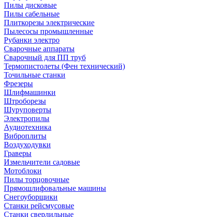
Пилы дисковые
Пилы сабельные
Плиткорезы электрические
Пылесосы промышленные
Рубанки электро
Сварочные аппараты
Сварочный для ПП труб
Термопистолеты (Фен технический)
Точильные станки
Фрезеры
Шлифмашинки
Штроборезы
Шуруповерты
Электропилы
Аудиотехника
Виброплиты
Воздуходувки
Граверы
Измельчители садовые
Мотоблоки
Пилы торцовочные
Прямошлифовальные машины
Снегоуборщики
Станки рейсмусовые
Станки сверлильные