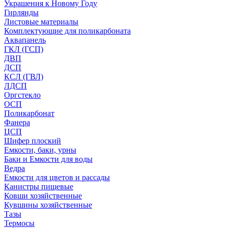
Украшения к Новому Году
Гирлянды
Листовые материалы
Комплектующие для поликарбоната
Аквапанель
ГКЛ (ГСП)
ДВП
ДСП
КСЛ (ГВЛ)
ЛДСП
Оргстекло
ОСП
Поликарбонат
Фанера
ЦСП
Шифер плоский
Емкости, баки, урны
Баки и Емкости для воды
Ведра
Емкости для цветов и рассады
Канистры пищевые
Ковши хозяйственные
Кувшины хозяйственные
Тазы
Термосы