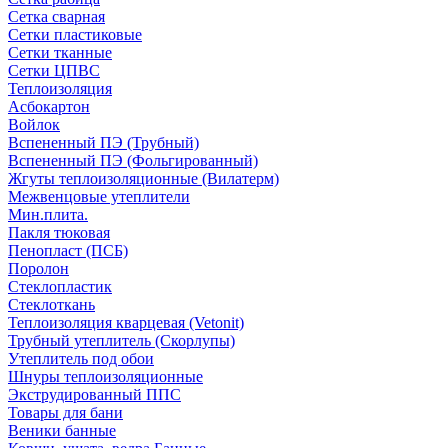
Сетка сварная
Сетки пластиковые
Сетки тканные
Сетки ЦПВС
Теплоизоляция
Асбокартон
Войлок
Вспененный ПЭ (Трубный)
Вспененный ПЭ (Фольгированный)
Жгуты теплоизоляционные (Вилатерм)
Межвенцовые утеплители
Мин.плита.
Пакля тюковая
Пенопласт (ПСБ)
Поролон
Стеклопластик
Стеклоткань
Теплоизоляция кварцевая (Vetonit)
Трубный утеплитель (Скорлупы)
Утеплитель под обои
Шнуры теплоизоляционные
Экструдированный ППС
Товары для бани
Веники банные