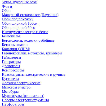
Урны, мусорные баки
Фляги
Обои
Малярный стеклохолст (Паутинка)
Обои под покраску
Обои шириной 100см.
Обои шириной 50см
Инструмент электро и бензо
Бензопилы
Бетоноломы, молотки отбойные
Бетономешалки
Болгарки (УШМ)
Газонокосилки, мотокосы, триммеры
Гайковерты
Генераторы
Дровоколы
Компрессоры
Краскопульты электрические и ручные
Кусторезы
Лобзики электрические
Миксеры электро
Мотобуры
Мультитулы (реноваторы)
Наборы электроинструмента
Перфораторы