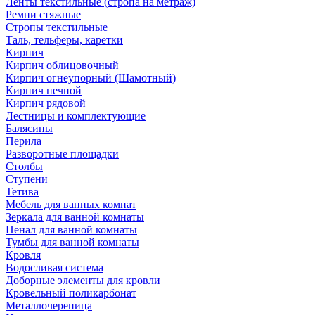
Ленты текстильные (стропа на метраж)
Ремни стяжные
Стропы текстильные
Таль, тельферы, каретки
Кирпич
Кирпич облицовочный
Кирпич огнеупорный (Шамотный)
Кирпич печной
Кирпич рядовой
Лестницы и комплектующие
Балясины
Перила
Разворотные площадки
Столбы
Ступени
Тетива
Мебель для ванных комнат
Зеркала для ванной комнаты
Пенал для ванной комнаты
Тумбы для ванной комнаты
Кровля
Водосливая система
Доборные элементы для кровли
Кровельный поликарбонат
Металлочерепица