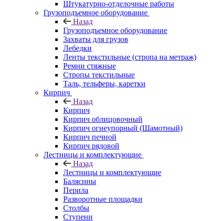
Штукатурно-отделочные работы
Грузоподъемное оборудование
Назад
Грузоподъемное оборудование
Захваты для грузов
Лебедки
Ленты текстильные (стропа на метраж)
Ремни стяжные
Стропы текстильные
Таль, тельферы, каретки
Кирпич
Назад
Кирпич
Кирпич облицовочный
Кирпич огнеупорный (Шамотный)
Кирпич печной
Кирпич рядовой
Лестницы и комплектующие
Назад
Лестницы и комплектующие
Балясины
Перила
Разворотные площадки
Столбы
Ступени