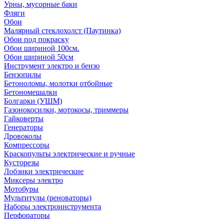
Урны, мусорные баки
Фляги
Обои
Малярный стеклохолст (Паутинка)
Обои под покраску
Обои шириной 100см.
Обои шириной 50см
Инструмент электро и бензо
Бензопилы
Бетоноломы, молотки отбойные
Бетономешалки
Болгарки (УШМ)
Газонокосилки, мотокосы, триммеры
Гайковерты
Генераторы
Дровоколы
Компрессоры
Краскопульты электрические и ручные
Кусторезы
Лобзики электрические
Миксеры электро
Мотобуры
Мультитулы (реноваторы)
Наборы электроинструмента
Перфораторы