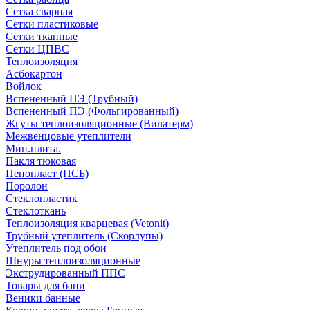
Сетка сварная
Сетки пластиковые
Сетки тканные
Сетки ЦПВС
Теплоизоляция
Асбокартон
Войлок
Вспененный ПЭ (Трубный)
Вспененный ПЭ (Фольгированный)
Жгуты теплоизоляционные (Вилатерм)
Межвенцовые утеплители
Мин.плита.
Пакля тюковая
Пенопласт (ПСБ)
Поролон
Стеклопластик
Стеклоткань
Теплоизоляция кварцевая (Vetonit)
Трубный утеплитель (Скорлупы)
Утеплитель под обои
Шнуры теплоизоляционные
Экструдированный ППС
Товары для бани
Веники банные