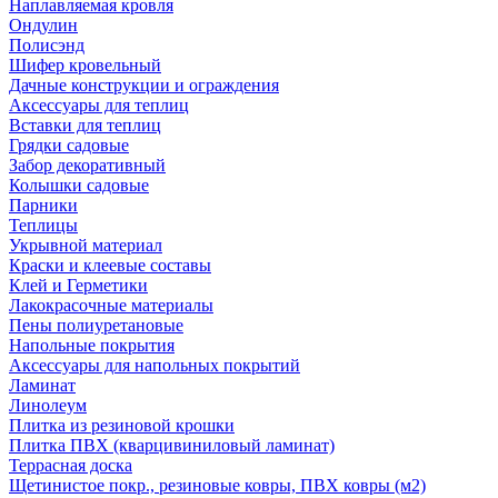
Наплавляемая кровля
Ондулин
Полисэнд
Шифер кровельный
Дачные конструкции и ограждения
Аксессуары для теплиц
Вставки для теплиц
Грядки садовые
Забор декоративный
Колышки садовые
Парники
Теплицы
Укрывной материал
Краски и клеевые составы
Клей и Герметики
Лакокрасочные материалы
Пены полиуретановые
Напольные покрытия
Аксессуары для напольных покрытий
Ламинат
Линолеум
Плитка из резиновой крошки
Плитка ПВХ (кварцивиниловый ламинат)
Террасная доска
Щетинистое покр., резиновые ковры, ПВХ ковры (м2)