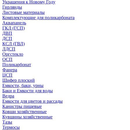
Украшения к Новому Году
Гирлянды
Листовые материалы
Комплектующие для поликарбоната
Аквапанель
ГКЛ (ГСП)
ДВП
ДСП
КСЛ (ГВЛ)
ЛДСП
Оргстекло
ОСП
Поликарбонат
Фанера
ЦСП
Шифер плоский
Емкости, баки, урны
Баки и Емкости для воды
Ведра
Емкости для цветов и рассады
Канистры пищевые
Ковши хозяйственные
Кувшины хозяйственные
Тазы
Термосы