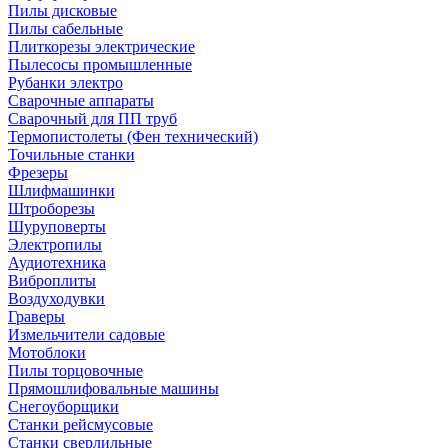
Пилы дисковые
Пилы сабельные
Плиткорезы электрические
Пылесосы промышленные
Рубанки электро
Сварочные аппараты
Сварочный для ПП труб
Термопистолеты (Фен технический)
Точильные станки
Фрезеры
Шлифмашинки
Штроборезы
Шуруповерты
Электропилы
Аудиотехника
Виброплиты
Воздуходувки
Граверы
Измельчители садовые
Мотоблоки
Пилы торцовочные
Прямошлифовальные машины
Снегоуборщики
Станки рейсмусовые
Станки сверлильные