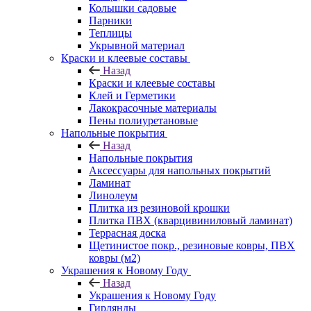
Колышки садовые
Парники
Теплицы
Укрывной материал
Краски и клеевые составы
Назад
Краски и клеевые составы
Клей и Герметики
Лакокрасочные материалы
Пены полиуретановые
Напольные покрытия
Назад
Напольные покрытия
Аксессуары для напольных покрытий
Ламинат
Линолеум
Плитка из резиновой крошки
Плитка ПВХ (кварцивиниловый ламинат)
Террасная доска
Щетинистое покр., резиновые ковры, ПВХ
ковры (м2)
Украшения к Новому Году
Назад
Украшения к Новому Году
Гирлянды