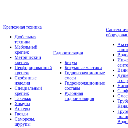
Крепежная техника
Сантехнич
оборудова
Дюбельная
техника
Аксе
Мебельный
ванн
крепеж
Гидроизоляция
Водо
Метрический
Инже
крепеж
Битум
сант
Перфорированный
Битумные мастики
Ван
крепеж
Гидроизоляционные
Душе
Скобянные
смеси
и ог
изделия
Гидроизоляционные
Насо
Специальный
составы
Санф
крепеж
Рулонная
Смес
Такелаж
гидроизоляция
Труб
Хомуты
Кана
Анкеры
Труб
Гвозди
поли
Саморезы,
Водо
шурупы