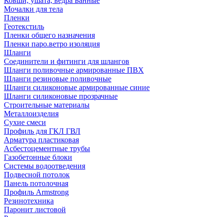
Ковши, ушата, ведра Банные
Мочалки для тела
Пленки
Геотекстиль
Пленки общего назначения
Пленки паро.ветро изоляция
Шланги
Соединители и фитинги для шлангов
Шланги поливочные армированные ПВХ
Шланги резиновые поливочные
Шланги силиконовые армированные синие
Шланги силиконовые прозрачные
Строительные материалы
Металлоизделия
Сухие смеси
Профиль для ГКЛ ГВЛ
Арматура пластиковая
Асбестоцементные трубы
Газобетонные блоки
Системы водоотведения
Подвесной потолок
Панель потолочная
Профиль Armstrong
Резинотехника
Паронит листовой