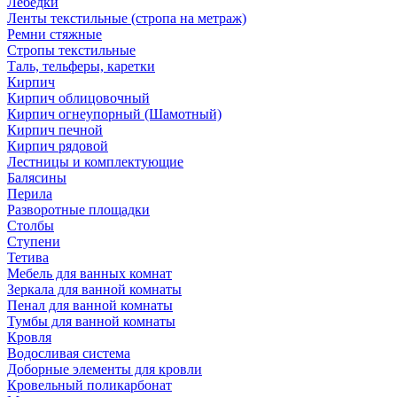
Лебедки
Ленты текстильные (стропа на метраж)
Ремни стяжные
Стропы текстильные
Таль, тельферы, каретки
Кирпич
Кирпич облицовочный
Кирпич огнеупорный (Шамотный)
Кирпич печной
Кирпич рядовой
Лестницы и комплектующие
Балясины
Перила
Разворотные площадки
Столбы
Ступени
Тетива
Мебель для ванных комнат
Зеркала для ванной комнаты
Пенал для ванной комнаты
Тумбы для ванной комнаты
Кровля
Водосливая система
Доборные элементы для кровли
Кровельный поликарбонат