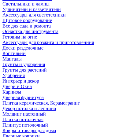
Светильники и лампы
Удлинители и разветвители
Аксессуары для светотехники
Щитовое оборудование
Все для сада и ремонта
Оснастка для инструмента
Готовим на огне
Аксессуары для розжига и приготовленния
Доски разделочные
Коптильни
Мангалы
Грунты и удобрения
Грунты для растений
Удобрения
Интерьер и декор
Двери и Окна
Карнизы
Дверная фурнитура
Плитка керамическая, Керамогранит
Декор потолка и лепнина
Молдинг настенный
Плитка потолочная
Плинтус потолочный
Ковры и товары для дома
Дверные коврики