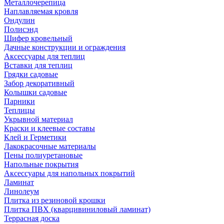
Металлочерепица
Наплавляемая кровля
Ондулин
Полисэнд
Шифер кровельный
Дачные конструкции и ограждения
Аксессуары для теплиц
Вставки для теплиц
Грядки садовые
Забор декоративный
Колышки садовые
Парники
Теплицы
Укрывной материал
Краски и клеевые составы
Клей и Герметики
Лакокрасочные материалы
Пены полиуретановые
Напольные покрытия
Аксессуары для напольных покрытий
Ламинат
Линолеум
Плитка из резиновой крошки
Плитка ПВХ (кварцивиниловый ламинат)
Террасная доска