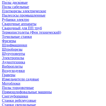
Пилы дисковые
Пилы сабельные
Плиткорезы электрические
Пылесосы промышленные
Рубанки электро
Сварочные аппараты
Сварочный для ПП труб
Термопистолеты (Фен технический)
Точильные станки
Фрезеры
Шлифмашинки
Штроборезы
Шуруповерты
Электропилы
Аудиотехника
Виброплиты
Воздуходувки
Граверы
Измельчители садовые
Мотоблоки
Пилы торцовочные
Прямошлифовальные машины
Снегоуборщики
Станки рейсмусовые
Станки сверлильные