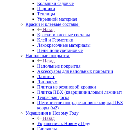
Колышки садовые
Парники
Теплицы
Укрывной материал
Краски и клеевые составы
Назад
Краски и клеевые составы
Клей и Герметики
Лакокрасочные материалы
Пены полиуретановые
Напольные покрытия
Назад
Напольные покрытия
Аксессуары для напольных покрытий
Ламинат
Линолеум
Плитка из резиновой крошки
Плитка ПВХ (кварцивиниловый ламинат)
Террасная доска
Щетинистое покр., резиновые ковры, ПВХ
ковры (м2)
Украшения к Новому Году
Назад
Украшения к Новому Году
Гирлянды