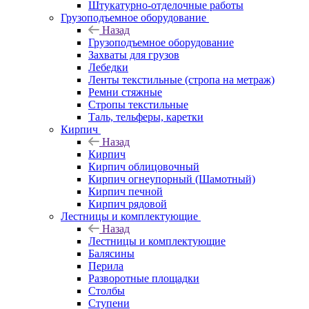
Штукатурно-отделочные работы
Грузоподъемное оборудование
Назад
Грузоподъемное оборудование
Захваты для грузов
Лебедки
Ленты текстильные (стропа на метраж)
Ремни стяжные
Стропы текстильные
Таль, тельферы, каретки
Кирпич
Назад
Кирпич
Кирпич облицовочный
Кирпич огнеупорный (Шамотный)
Кирпич печной
Кирпич рядовой
Лестницы и комплектующие
Назад
Лестницы и комплектующие
Балясины
Перила
Разворотные площадки
Столбы
Ступени