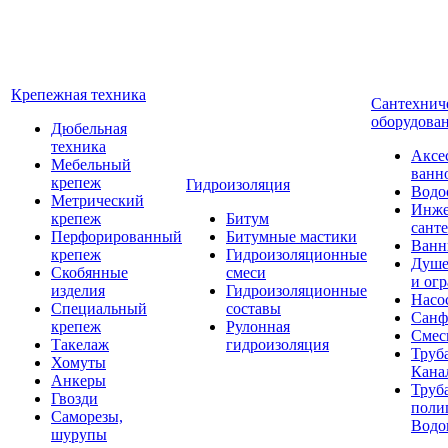
Крепежная техника
Сантехнич
оборудова
Дюбельная
техника
Аксе
Мебельный
ванн
крепеж
Гидроизоляция
Водо
Метрический
Инже
крепеж
Битум
сант
Перфорированный
Битумные мастики
Ван
крепеж
Гидроизоляционные
Душе
Скобянные
смеси
и ог
изделия
Гидроизоляционные
Насо
Специальный
составы
Санф
крепеж
Рулонная
Смес
Такелаж
гидроизоляция
Труб
Хомуты
Кана
Анкеры
Труб
Гвозди
поли
Саморезы,
Водо
шурупы