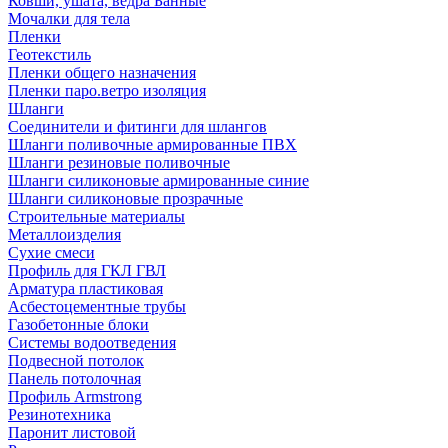
Ковши, ушата, ведра Банные
Мочалки для тела
Пленки
Геотекстиль
Пленки общего назначения
Пленки паро.ветро изоляция
Шланги
Соединители и фитинги для шлангов
Шланги поливочные армированные ПВХ
Шланги резиновые поливочные
Шланги силиконовые армированные синие
Шланги силиконовые прозрачные
Строительные материалы
Металлоизделия
Сухие смеси
Профиль для ГКЛ ГВЛ
Арматура пластиковая
Асбестоцементные трубы
Газобетонные блоки
Системы водоотведения
Подвесной потолок
Панель потолочная
Профиль Armstrong
Резинотехника
Паронит листовой