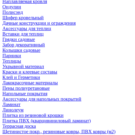
Наплавляемая кровля
Ондулин
Полисэнд
Шифер кровельный
Дачные конструкции и ограждения
Аксессуары для теплиц
Вставки для теплиц
Грядки садовые
Забор декоративный
Колышки садовые
Парники
Теплицы
Укрывной материал
Краски и клеевые составы
Клей и Герметики
Лакокрасочные материалы
Пены полиуретановые
Напольные покрытия
Аксессуары для напольных покрытий
Ламинат
Линолеум
Плитка из резиновой крошки
Плитка ПВХ (кварцивиниловый ламинат)
Террасная доска
Щетинистое покр., резиновые ковры, ПВХ ковры (м2)