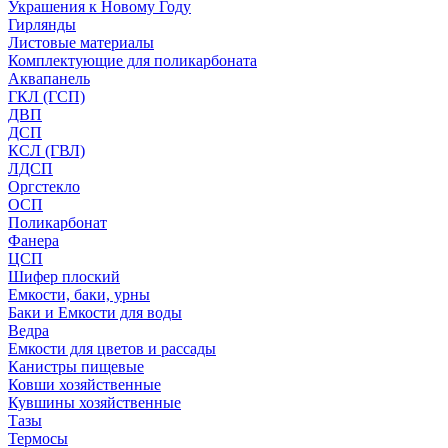
Украшения к Новому Году
Гирлянды
Листовые материалы
Комплектующие для поликарбоната
Аквапанель
ГКЛ (ГСП)
ДВП
ДСП
КСЛ (ГВЛ)
ЛДСП
Оргстекло
ОСП
Поликарбонат
Фанера
ЦСП
Шифер плоский
Емкости, баки, урны
Баки и Емкости для воды
Ведра
Емкости для цветов и рассады
Канистры пищевые
Ковши хозяйственные
Кувшины хозяйственные
Тазы
Термосы