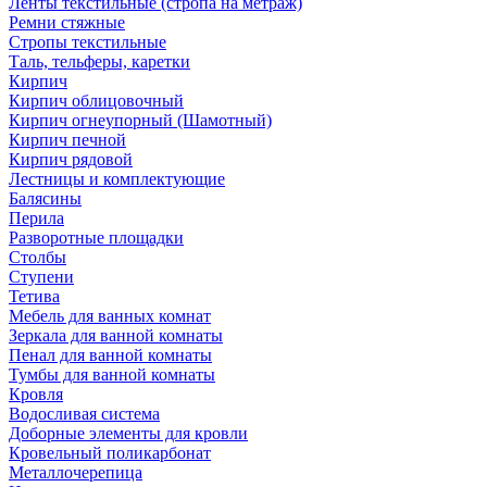
Ленты текстильные (стропа на метраж)
Ремни стяжные
Стропы текстильные
Таль, тельферы, каретки
Кирпич
Кирпич облицовочный
Кирпич огнеупорный (Шамотный)
Кирпич печной
Кирпич рядовой
Лестницы и комплектующие
Балясины
Перила
Разворотные площадки
Столбы
Ступени
Тетива
Мебель для ванных комнат
Зеркала для ванной комнаты
Пенал для ванной комнаты
Тумбы для ванной комнаты
Кровля
Водосливая система
Доборные элементы для кровли
Кровельный поликарбонат
Металлочерепица