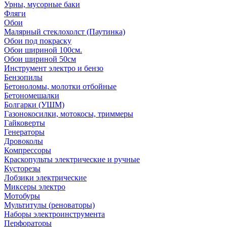
Урны, мусорные баки
Фляги
Обои
Малярный стеклохолст (Паутинка)
Обои под покраску
Обои шириной 100см.
Обои шириной 50см
Инструмент электро и бензо
Бензопилы
Бетоноломы, молотки отбойные
Бетономешалки
Болгарки (УШМ)
Газонокосилки, мотокосы, триммеры
Гайковерты
Генераторы
Дровоколы
Компрессоры
Краскопульты электрические и ручные
Кусторезы
Лобзики электрические
Миксеры электро
Мотобуры
Мультитулы (реноваторы)
Наборы электроинструмента
Перфораторы