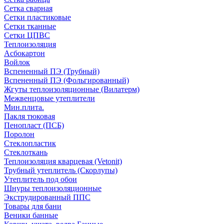
Сетка сварная
Сетки пластиковые
Сетки тканные
Сетки ЦПВС
Теплоизоляция
Асбокартон
Войлок
Вспененный ПЭ (Трубный)
Вспененный ПЭ (Фольгированный)
Жгуты теплоизоляционные (Вилатерм)
Межвенцовые утеплители
Мин.плита.
Пакля тюковая
Пенопласт (ПСБ)
Поролон
Стеклопластик
Стеклоткань
Теплоизоляция кварцевая (Vetonit)
Трубный утеплитель (Скорлупы)
Утеплитель под обои
Шнуры теплоизоляционные
Экструдированный ППС
Товары для бани
Веники банные