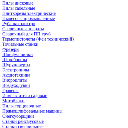
Пилы дисковые
Пилы сабельные
Плиткорезы электрические
Пылесосы промышленные
Рубанки электро
Сварочные аппараты
Сварочный для ПП труб
Термопистолеты (Фен технический)
Точильные станки
Фрезеры
Шлифмашинки
Штроборезы
Шуруповерты
Электропилы
Аудиотехника
Виброплиты
Воздуходувки
Граверы
Измельчители садовые
Мотоблоки
Пилы торцовочные
Прямошлифовальные машины
Снегоуборщики
Станки рейсмусовые
Станки сверлильные