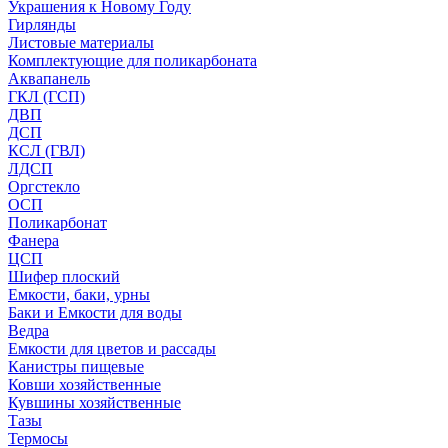
Украшения к Новому Году
Гирлянды
Листовые материалы
Комплектующие для поликарбоната
Аквапанель
ГКЛ (ГСП)
ДВП
ДСП
КСЛ (ГВЛ)
ЛДСП
Оргстекло
ОСП
Поликарбонат
Фанера
ЦСП
Шифер плоский
Емкости, баки, урны
Баки и Емкости для воды
Ведра
Емкости для цветов и рассады
Канистры пищевые
Ковши хозяйственные
Кувшины хозяйственные
Тазы
Термосы