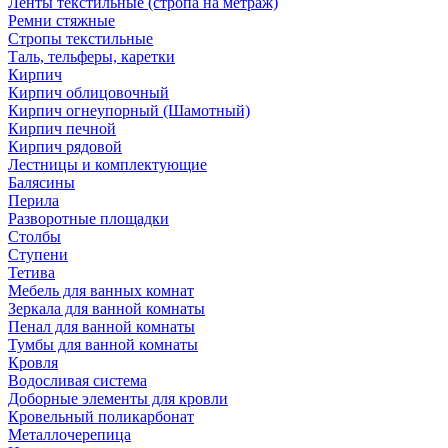
Ленты текстильные (стропа на метраж)
Ремни стяжные
Стропы текстильные
Таль, тельферы, каретки
Кирпич
Кирпич облицовочный
Кирпич огнеупорный (Шамотный)
Кирпич печной
Кирпич рядовой
Лестницы и комплектующие
Балясины
Перила
Разворотные площадки
Столбы
Ступени
Тетива
Мебель для ванных комнат
Зеркала для ванной комнаты
Пенал для ванной комнаты
Тумбы для ванной комнаты
Кровля
Водосливая система
Доборные элементы для кровли
Кровельный поликарбонат
Металлочерепица