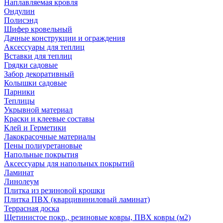
Наплавляемая кровля
Ондулин
Полисэнд
Шифер кровельный
Дачные конструкции и ограждения
Аксессуары для теплиц
Вставки для теплиц
Грядки садовые
Забор декоративный
Колышки садовые
Парники
Теплицы
Укрывной материал
Краски и клеевые составы
Клей и Герметики
Лакокрасочные материалы
Пены полиуретановые
Напольные покрытия
Аксессуары для напольных покрытий
Ламинат
Линолеум
Плитка из резиновой крошки
Плитка ПВХ (кварцивиниловый ламинат)
Террасная доска
Щетинистое покр., резиновые ковры, ПВХ ковры (м2)