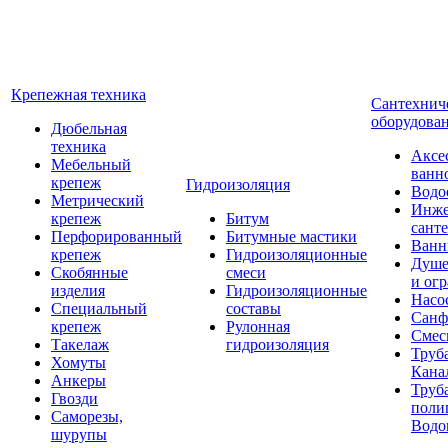
Крепежная техника
Сантехнич
оборудова
Дюбельная
техника
Аксе
Мебельный
ванн
крепеж
Гидроизоляция
Водо
Метрический
Инже
крепеж
Битум
сант
Перфорированный
Битумные мастики
Ван
крепеж
Гидроизоляционные
Душе
Скобянные
смеси
и ог
изделия
Гидроизоляционные
Насо
Специальный
составы
Санф
крепеж
Рулонная
Смес
Такелаж
гидроизоляция
Труб
Хомуты
Кана
Анкеры
Труб
Гвозди
поли
Саморезы,
Водо
шурупы