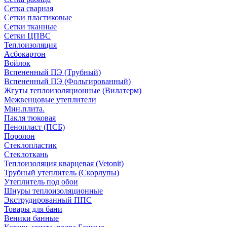
Сетка сварная
Сетки пластиковые
Сетки тканные
Сетки ЦПВС
Теплоизоляция
Асбокартон
Войлок
Вспененный ПЭ (Трубный)
Вспененный ПЭ (Фольгированный)
Жгуты теплоизоляционные (Вилатерм)
Межвенцовые утеплители
Мин.плита.
Пакля тюковая
Пенопласт (ПСБ)
Поролон
Стеклопластик
Стеклоткань
Теплоизоляция кварцевая (Vetonit)
Трубный утеплитель (Скорлупы)
Утеплитель под обои
Шнуры теплоизоляционные
Экструдированный ППС
Товары для бани
Веники банные