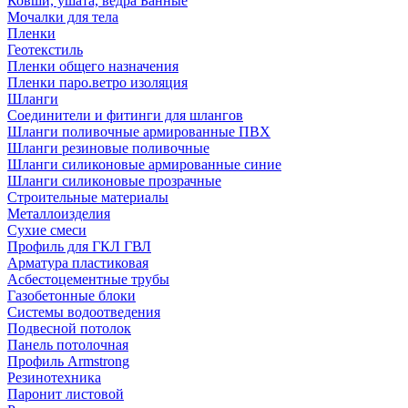
Ковши, ушата, ведра Банные
Мочалки для тела
Пленки
Геотекстиль
Пленки общего назначения
Пленки паро.ветро изоляция
Шланги
Соединители и фитинги для шлангов
Шланги поливочные армированные ПВХ
Шланги резиновые поливочные
Шланги силиконовые армированные синие
Шланги силиконовые прозрачные
Строительные материалы
Металлоизделия
Сухие смеси
Профиль для ГКЛ ГВЛ
Арматура пластиковая
Асбестоцементные трубы
Газобетонные блоки
Системы водоотведения
Подвесной потолок
Панель потолочная
Профиль Armstrong
Резинотехника
Паронит листовой