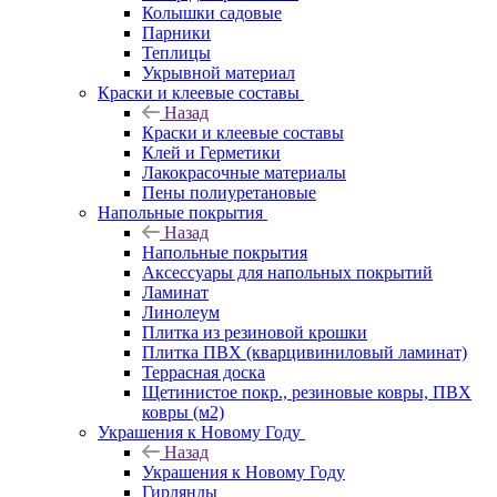
Колышки садовые
Парники
Теплицы
Укрывной материал
Краски и клеевые составы
Назад
Краски и клеевые составы
Клей и Герметики
Лакокрасочные материалы
Пены полиуретановые
Напольные покрытия
Назад
Напольные покрытия
Аксессуары для напольных покрытий
Ламинат
Линолеум
Плитка из резиновой крошки
Плитка ПВХ (кварцивиниловый ламинат)
Террасная доска
Щетинистое покр., резиновые ковры, ПВХ
ковры (м2)
Украшения к Новому Году
Назад
Украшения к Новому Году
Гирлянды