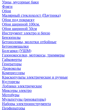
Урны, мусорные баки
Фляги
Обои
Малярный стеклохолст (Паутинка)
Обои под покраску
Обои шириной 100см.
Обои шириной 50см
Инструмент электро и бензо
Бензопилы
Бетоноломы, молотки отбойные
Бетономешалки
Болгарки (УШМ)
Газонокосилки, мотокосы, триммеры
Гайковерты
Генераторы
Дровоколы
Компрессоры
Краскопульты электрические и ручные
Кусторезы
Лобзики электрические
Миксеры электро
Мотобуры
Мультитулы (реноваторы)
Наборы электроинструмента
Перфораторы