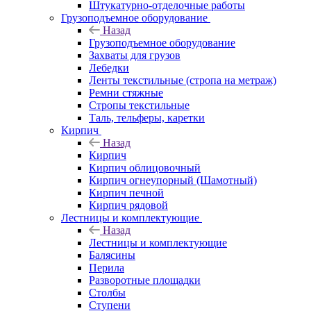
Штукатурно-отделочные работы
Грузоподъемное оборудование
Назад
Грузоподъемное оборудование
Захваты для грузов
Лебедки
Ленты текстильные (стропа на метраж)
Ремни стяжные
Стропы текстильные
Таль, тельферы, каретки
Кирпич
Назад
Кирпич
Кирпич облицовочный
Кирпич огнеупорный (Шамотный)
Кирпич печной
Кирпич рядовой
Лестницы и комплектующие
Назад
Лестницы и комплектующие
Балясины
Перила
Разворотные площадки
Столбы
Ступени