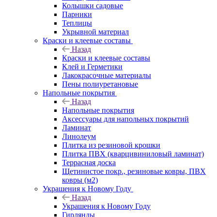
Колышки садовые
Парники
Теплицы
Укрывной материал
Краски и клеевые составы
Назад
Краски и клеевые составы
Клей и Герметики
Лакокрасочные материалы
Пены полиуретановые
Напольные покрытия
Назад
Напольные покрытия
Аксессуары для напольных покрытий
Ламинат
Линолеум
Плитка из резиновой крошки
Плитка ПВХ (кварцивиниловый ламинат)
Террасная доска
Щетинистое покр., резиновые ковры, ПВХ
ковры (м2)
Украшения к Новому Году
Назад
Украшения к Новому Году
Гирлянды