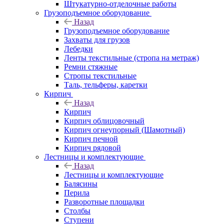
Штукатурно-отделочные работы
Грузоподъемное оборудование
Назад
Грузоподъемное оборудование
Захваты для грузов
Лебедки
Ленты текстильные (стропа на метраж)
Ремни стяжные
Стропы текстильные
Таль, тельферы, каретки
Кирпич
Назад
Кирпич
Кирпич облицовочный
Кирпич огнеупорный (Шамотный)
Кирпич печной
Кирпич рядовой
Лестницы и комплектующие
Назад
Лестницы и комплектующие
Балясины
Перила
Разворотные площадки
Столбы
Ступени