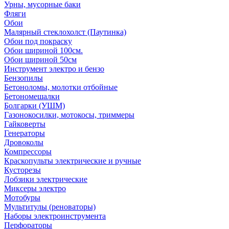
Урны, мусорные баки
Фляги
Обои
Малярный стеклохолст (Паутинка)
Обои под покраску
Обои шириной 100см.
Обои шириной 50см
Инструмент электро и бензо
Бензопилы
Бетоноломы, молотки отбойные
Бетономешалки
Болгарки (УШМ)
Газонокосилки, мотокосы, триммеры
Гайковерты
Генераторы
Дровоколы
Компрессоры
Краскопульты электрические и ручные
Кусторезы
Лобзики электрические
Миксеры электро
Мотобуры
Мультитулы (реноваторы)
Наборы электроинструмента
Перфораторы