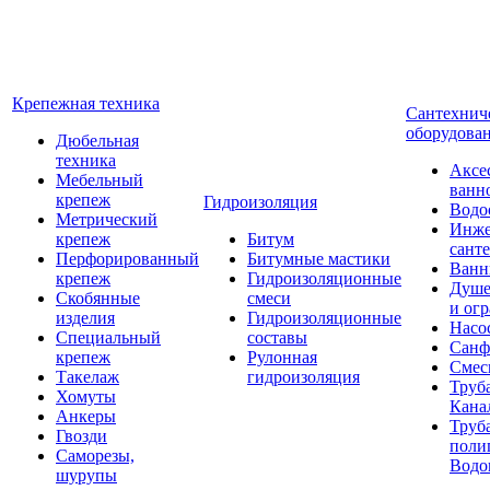
Крепежная техника
Сантехнич
оборудова
Дюбельная
техника
Аксе
Мебельный
ванн
крепеж
Гидроизоляция
Водо
Метрический
Инже
крепеж
Битум
сант
Перфорированный
Битумные мастики
Ван
крепеж
Гидроизоляционные
Душе
Скобянные
смеси
и ог
изделия
Гидроизоляционные
Насо
Специальный
составы
Санф
крепеж
Рулонная
Смес
Такелаж
гидроизоляция
Труб
Хомуты
Кана
Анкеры
Труб
Гвозди
поли
Саморезы,
Водо
шурупы