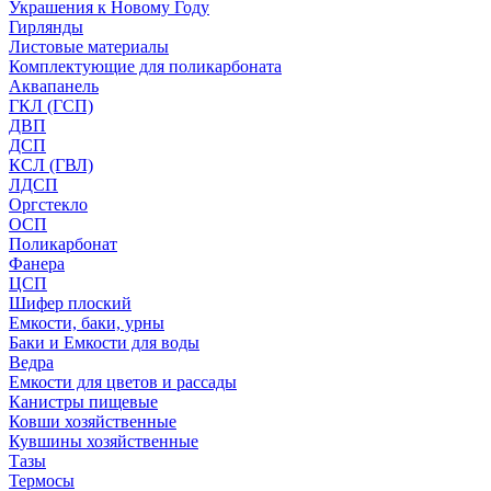
Украшения к Новому Году
Гирлянды
Листовые материалы
Комплектующие для поликарбоната
Аквапанель
ГКЛ (ГСП)
ДВП
ДСП
КСЛ (ГВЛ)
ЛДСП
Оргстекло
ОСП
Поликарбонат
Фанера
ЦСП
Шифер плоский
Емкости, баки, урны
Баки и Емкости для воды
Ведра
Емкости для цветов и рассады
Канистры пищевые
Ковши хозяйственные
Кувшины хозяйственные
Тазы
Термосы