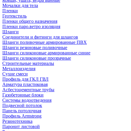
Ковши, ушата, ведра Банные
Мочалки для тела
Пленки
Геотекстиль
Пленки общего назначения
Пленки паро.ветро изоляция
Шланги
Соединители и фитинги для шлангов
Шланги поливочные армированные ПВХ
Шланги резиновые поливочные
Шланги силиконовые армированные синие
Шланги силиконовые прозрачные
Строительные материалы
Металлоизделия
Сухие смеси
Профиль для ГКЛ ГВЛ
Арматура пластиковая
Асбестоцементные трубы
Газобетонные блоки
Системы водоотведения
Подвесной потолок
Панель потолочная
Профиль Armstrong
Резинотехника
Паронит листовой