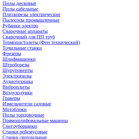
Пилы дисковые
Пилы сабельные
Плиткорезы электрические
Пылесосы промышленные
Рубанки электро
Сварочные аппараты
Сварочный для ПП труб
Термопистолеты (Фен технический)
Точильные станки
Фрезеры
Шлифмашинки
Штроборезы
Шуруповерты
Электропилы
Аудиотехника
Виброплиты
Воздуходувки
Граверы
Измельчители садовые
Мотоблоки
Пилы торцовочные
Прямошлифовальные машины
Снегоуборщики
Станки рейсмусовые
Станки сверлильные