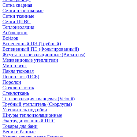
Сетка сварная
Сетки пластиковые
Сетки тканные
Сетки ЦПВС
Теплоизоляция
Асбокартон
Войлок
Вспененный ПЭ (Трубный)
Вспененный ПЭ (Фольгированный)
Жгуты теплоизоляционные (Вилатерм)
Межвенцовые утеплители
Мин.плита.
Пакля тюковая
Пенопласт (ПСБ)
Поролон
Стеклопластик
Стеклоткань
Теплоизоляция кварцевая (Vetonit)
Трубный утеплитель (Скорлупы)
Утеплитель под обои
Шнуры теплоизоляционные
Экструдированный ППС
Товары для бани
Веники банные