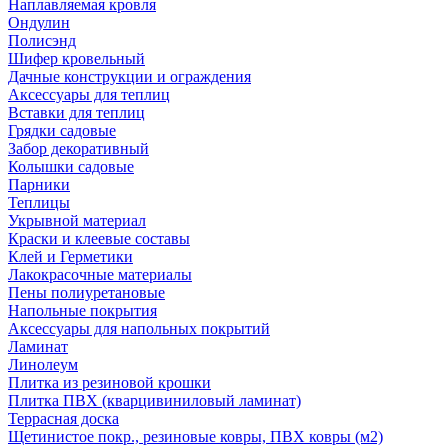
Наплавляемая кровля
Ондулин
Полисэнд
Шифер кровельный
Дачные конструкции и ограждения
Аксессуары для теплиц
Вставки для теплиц
Грядки садовые
Забор декоративный
Колышки садовые
Парники
Теплицы
Укрывной материал
Краски и клеевые составы
Клей и Герметики
Лакокрасочные материалы
Пены полиуретановые
Напольные покрытия
Аксессуары для напольных покрытий
Ламинат
Линолеум
Плитка из резиновой крошки
Плитка ПВХ (кварцивиниловый ламинат)
Террасная доска
Щетинистое покр., резиновые ковры, ПВХ ковры (м2)