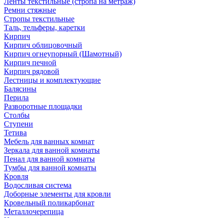
Ленты текстильные (стропа на метраж)
Ремни стяжные
Стропы текстильные
Таль, тельферы, каретки
Кирпич
Кирпич облицовочный
Кирпич огнеупорный (Шамотный)
Кирпич печной
Кирпич рядовой
Лестницы и комплектующие
Балясины
Перила
Разворотные площадки
Столбы
Ступени
Тетива
Мебель для ванных комнат
Зеркала для ванной комнаты
Пенал для ванной комнаты
Тумбы для ванной комнаты
Кровля
Водосливая система
Доборные элементы для кровли
Кровельный поликарбонат
Металлочерепица